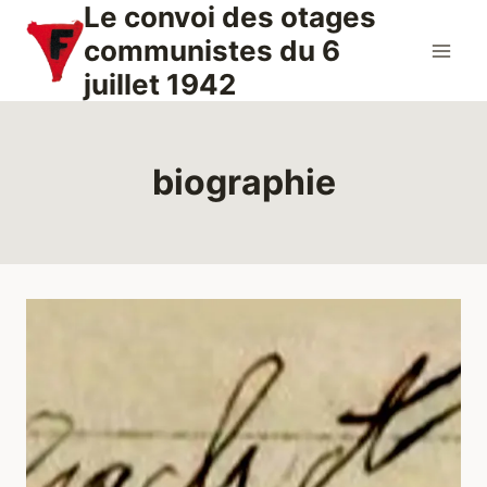
Le convoi des otages
Aller
au
communistes du 6
contenu
juillet 1942
biographie