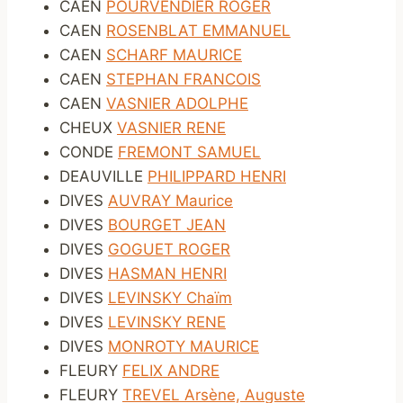
CAEN
POURVENDIER ROGER
CAEN
ROSENBLAT EMMANUEL
CAEN
SCHARF MAURICE
CAEN
STEPHAN FRANCOIS
CAEN
VASNIER ADOLPHE
CHEUX
VASNIER RENE
CONDE
FREMONT SAMUEL
DEAUVILLE
PHILIPPARD HENRI
DIVES
AUVRAY Maurice
DIVES
BOURGET JEAN
DIVES
GOGUET ROGER
DIVES
HASMAN HENRI
DIVES
LEVINSKY Chaïm
DIVES
LEVINSKY RENE
DIVES
MONROTY MAURICE
FLEURY
FELIX ANDRE
FLEURY
TREVEL Arsène, Auguste