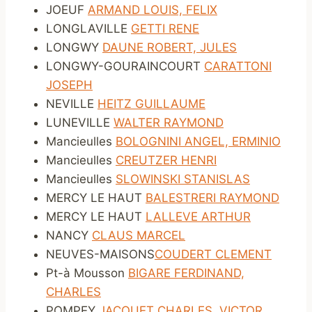
JOEUF
ARMAND LOUIS, FELIX
LONGLAVILLE
GETTI RENE
LONGWY
DAUNE ROBERT, JULES
LONGWY-GOURAINCOURT
CARATTONI
JOSEPH
NEVILLE
HEITZ GUILLAUME
LUNEVILLE
WALTER RAYMOND
Mancieulles
BOLOGNINI ANGEL, ERMINIO
Mancieulles
CREUTZER HENRI
Mancieulles
SLOWINSKI STANISLAS
MERCY LE HAUT
BALESTRERI RAYMOND
MERCY LE HAUT
LALLEVE ARTHUR
NANCY
CLAUS MARCEL
NEUVES-MAISONS
COUDERT CLEMENT
Pt-à Mousson
BIGARE FERDINAND,
CHARLES
POMPEY
JACQUET CHARLES, VICTOR