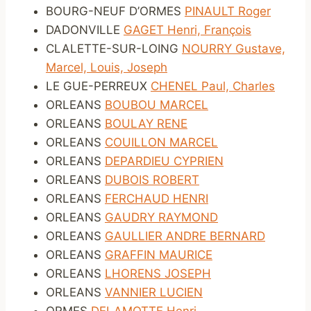
BOURG-NEUF D’ORMES
PINAULT Roger
DADONVILLE
GAGET Henri, François
CLALETTE-SUR-LOING
NOURRY Gustave,
Marcel, Louis, Joseph
LE GUE-PERREUX
CHENEL Paul, Charles
ORLEANS
BOUBOU MARCEL
ORLEANS
BOULAY RENE
ORLEANS
COUILLON MARCEL
ORLEANS
DEPARDIEU CYPRIEN
ORLEANS
DUBOIS ROBERT
ORLEANS
FERCHAUD HENRI
ORLEANS
GAUDRY RAYMOND
ORLEANS
GAULLIER ANDRE BERNARD
ORLEANS
GRAFFIN MAURICE
ORLEANS
LHORENS JOSEPH
ORLEANS
VANNIER LUCIEN
ORMES
DELAMOTTE Henri