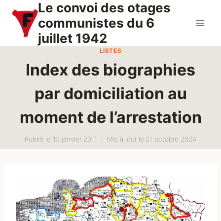
Le convoi des otages
Aller
au
communistes du 6
contenu
juillet 1942
LISTES
Index des biographies
par domiciliation au
moment de l’arrestation
Publié le
13 janvier 2011
Mis à jour le
21 octobre 2024