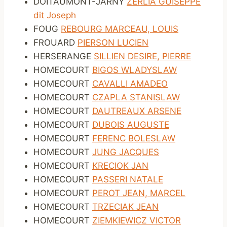
DOITAUMONT-JARNY
ZERLIA GUISEPPE
dit Joseph
FOUG
REBOURG MARCEAU, LOUIS
FROUARD
PIERSON LUCIEN
HERSERANGE
SILLIEN DESIRE, PIERRE
HOMECOURT
BIGOS WLADYSLAW
HOMECOURT
CAVALLI AMADEO
HOMECOURT
CZAPLA STANISLAW
HOMECOURT
DAUTREAUX ARSENE
HOMECOURT
DUBOIS AUGUSTE
HOMECOURT
FERENC BOLESLAW
HOMECOURT
JUNG JACQUES
HOMECOURT
KRECIOK JAN
HOMECOURT
PASSERI NATALE
HOMECOURT
PEROT JEAN, MARCEL
HOMECOURT
TRZECIAK JEAN
HOMECOURT
ZIEMKIEWICZ VICTOR