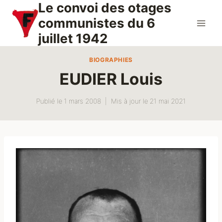
Le convoi des otages
Aller
au
communistes du 6
contenu
juillet 1942
BIOGRAPHIES
EUDIER Louis
Publié le
1 mars 2008
Mis à jour le
21 mai 2021