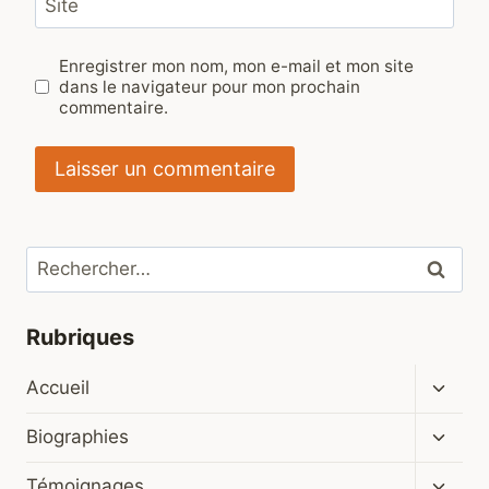
Site
Enregistrer mon nom, mon e-mail et mon site
dans le navigateur pour mon prochain
commentaire.
Rechercher :
Rubriques
Ouvrir
Accueil
le
menu
Ouvrir
Biographies
enfan
le
menu
Ouvrir
Témoignages