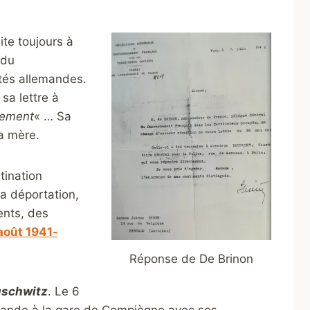
te toujours à
 du
ités allemandes.
 sa lettre à
tement
« … Sa
a mère.
tination
a déportation,
ents, des
août 1941-
Réponse de De Brinon
uschwitz
. Le 6