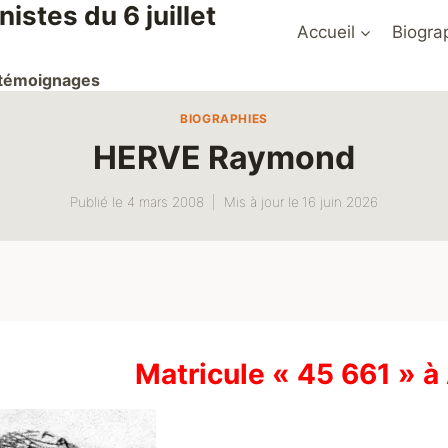
stes du 6 juillet
Accueil
Biogra
t témoignages
BIOGRAPHIES
HERVE Raymond
Publié le
4 mars 2008
Mis à jour le
16 juin 2026
Matricule « 45 661 » 