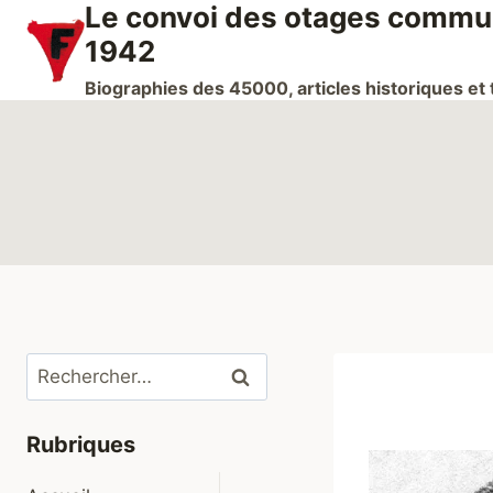
Le convoi des otages communi
Aller
au
1942
contenu
Biographies des 45000, articles historiques e
Rechercher :
Rubriques
Ouvrir/fermer