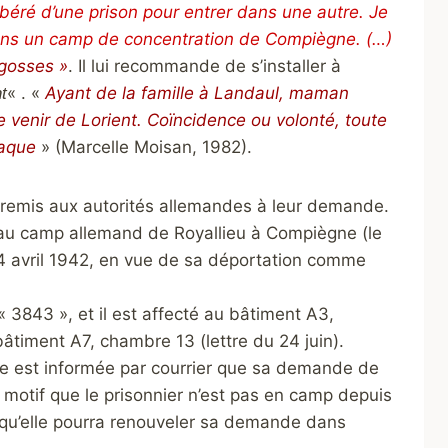
ibéré d’une prison pour entrer dans une autre. Je
é dans un camp de concentration de Compiègne. (…)
gosses »
. Il lui recommande de s’installer à
« . «
Ayant de la famille à Landaul, maman
t
re venir de Lorient. Coïncidence ou volonté, toute
raque
» (Marcelle Moisan, 1982).
emis aux autorités allemandes à leur demande.
t au camp allemand de Royallieu à Compiègne (le
e 4 avril 1942, en vue de sa déportation comme
e « 3843 », et il est affecté au bâtiment A3,
âtiment A7, chambre 13 (lettre du 24 juin).
e est informée par courrier que sa demande de
u motif que le prisonnier n’est pas en camp depuis
qu’elle pourra renouveler sa demande dans