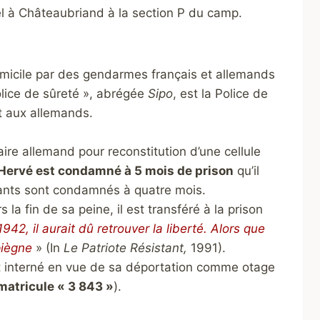
l à Châteaubriand à la section P du camp.
micile par des gendarmes français et allemands
lice de sûreté », abrégée
Sipo
, est la Police de
nt aux allemands.
ire allemand pour reconstitution d’une cellule
ervé est condamné à 5 mois de prison
qu’il
itants sont condamnés à quatre mois.
s la fin de sa peine, il est transféré à la prison
1942, il aurait dû retrouver la liberté. Alors que
piègne
» (In
Le Patriote Résistant,
1991).
 et interné en vue de sa déportation comme otage
matricule « 3 843 »
).