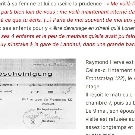
écrit à sa femme et lui conseille la prudence : «
Me voilà l
is parti bien loin de vous ; me voilà maintenant intern
 à ce que tu écris. (…)
Parle de moi souvent de moi aux 
 ses enfants pour y «
être davantage en sûreté qu’à Lorien
c ses 4 enfants et le peu de meubles qu’elle avait pu fai
Duy s’installe à la gare de Landaul, dans une grande ba
Raymond Hervé est r
Celles-ci l’internen
Frontstalag 122
), l
otage.
Il reçoit le matricul
chambre 7, puis au b
Le 9 mai, son épous
visite est refusée a
assez longtemps et 