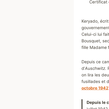
Certifica
Keryado, écri
gouvernement 
Celui-ci lui fa
Bousquet, secr
fille Madame 
Depuis ce cam
d’
Auschwitz
. 
on lira les de
fusillades et 
octobre 1942
Depuis le