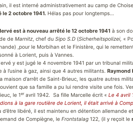
in, il est interné administrativement au camp de Choise
ré le 2 octobre 1941.
Hélas pas pour longtemps…
rvé est à nouveau arrêté le 12 octobre 1941
à son do
nde de
Marnitz
, chef du
Sipo S.D
(
Sicherheitspolizei,
« Po
mande) ,pour le Morbihan et le Finistère, qui le remette
isonné à Lorient, puis à Vannes.
vé y est jugé le 4 novembre 1941 par un tribunal milita
à l’usine à gaz, ainsi que 4 autres militants.
Raymond H
la maison d’arrêt de Saint-Brieuc, les quatre autres mil
souvient que sa famille a pu lui rendre visite une fois. Ver
er
ieuc, le 1
avril 1942. Sa fille Marcelle écrit «
Le 4 avril 
dions à la gare routière de Lorient, il était arrivé à Com
u d’être libéré, il est maintenu en détention allemande
lemand de Compiègne, le
Frontstalag
122, (il y reçoit le