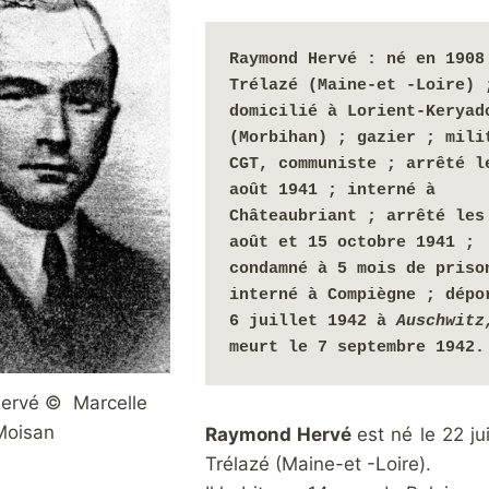
Raymond Hervé : 
né en 1908 
Trélazé (Maine-et -Loire) ;
domicilié à Lorient-Keryado
(Morbihan) ; gazier ;
 milit
CGT, communiste ;
arrêté le
août 1941 ; interné à 
Châteaubriant ; arrêté les 
août et 15 octobre 1941 ; 
condamné à 5 mois de prison
interné à Compiègne ; dépor
6 juillet 1942 à 
Auschwitz
meurt le 7 septembre 1942.
ervé © Marcelle
Moisan
Raymond Herv
é
est né le 22 ju
Trélazé (Maine-et -Loire).