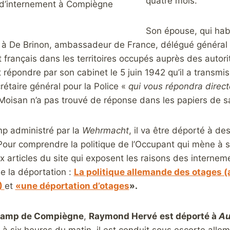
quatre mois.
t d’internement à Compiègne
Son épouse, qui habi
t à De Brinon, ambassadeur de France, délégué général
français dans les territoires occupés auprès des autor
it répondre par son cabinet le 5 juin 1942 qu’il a transmis
étaire général pour la Police «
qui vous répondra direc
Moisan n’a pas trouvé de réponse dans les papiers de s
p administré par la
Wehrmacht
, il va être déporté à des
Pour comprendre la politique de l’Occupant qui mène à s
ux articles du site qui exposent les raisons des internem
de la déportation :
La politique allemande des otages (
)
et
«une déportation d’otages
».
 camp de Compiègne
,
Raymond Hervé
est déporté à
A