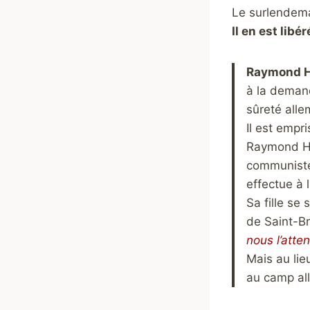
Le surlendema
Il en est libé
Raymond He
à la dema
sûreté alle
Il est empr
Raymond Her
communiste 
effectue à 
Sa fille se 
de Saint-Br
nous l’atten
Mais au lie
au camp al