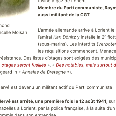
l’usine à gaz de Lorient.
Membre du Parti communiste, Raym
aussi militant de la CGT.
mond
L’armée allemande arrive à Lorient le 
celle Moisan
e
l’amiral
Karl Dönitz
y installe la 2
flot
(sous-marins). Les interdits (
Verbote
les réquisitions commencent. Menace
résistance. Des listes d’otages sont exigées des municip
 otages seront fusillés
». «
Des notables, mais surtout
ugeard in «
Annales de Bretagne
»).
rvé est devenu un militant actif du Parti communiste
rvé est arrêté‚ une première fois le 12 août 1941
, sur
zelles à Lorient, par la police française, à la suite d’un
ommis dans son entreprise.