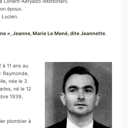
 à Lorient-Keryado (Morbihan).
son époux.
 Lucien.
e », Jeanne, Marie Le Mené, dite Jeannette
.
2 à 11 ans au
 : Raymonde,
lle, née le 3
les, né le 12
mbre 1939,
er plombier à