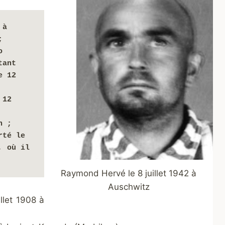
à 
 
 
ant 
 12 
12 
 ; 
té le 
, 
où il 
Raymond Hervé le 8 juillet 1942 à
Auschwitz
illet 1908 à