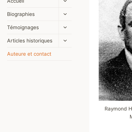
Accueil
le
menu
Ouvrir/fermer
Biographies
enfant
le
menu
Ouvrir/fermer
Témoignages
enfant
le
menu
Ouvrir/fermer
Articles historiques
enfant
le
menu
Auteure et contact
enfant
Raymond H