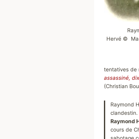
Ray
Hervé © Mar
tentatives de 
assassiné, dix
(Christian Bo
Raymond He
clandestin.
Raymond He
cours de Cha
sabotage c