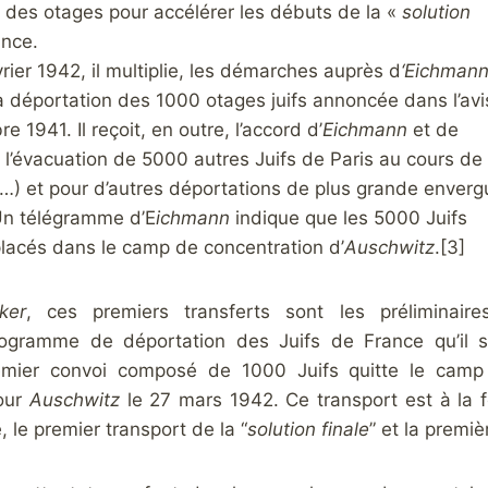
e des otages pour accélérer les débuts de la «
solution
nce.
vrier 1942, il multiplie, les démarches auprès d
‘Eichman
a déportation des 1000 otages juifs annoncée dans l’avi
 1941. Il reçoit, en outre, l’accord d’
Eichmann
et de
l’évacuation de 5000 autres Juifs de Paris au cours de
(…) et pour d’autres déportations de plus grande enverg
Un télégramme d’E
ichmann
indique que les 5000 Juifs
placés dans le camp de concentration d’
Auschwitz
.[3]
ker
, ces premiers transferts sont les préliminaire
rogramme de déportation des Juifs de France qu’il s
emier convoi composé de 1000 Juifs quitte le camp
our
Auschwitz
le 27 mars 1942. Ce transport est à la f
, le premier transport de la “
solution finale
” et la premi