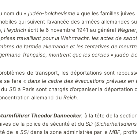
 au nom du «
judéo-bolchevisme
» que les familles juive
biles qui suivent l’avancée des armées allemandes sur l
e,
Heydrich
écrit le 6 novembre 1941 au général
Wagner
prises travaillant pour la Wehrmacht, les actes de sabot
bres de l’armée allemande et les tentatives de meurtre 
 germano-française, montrent que les cercles « judéo-bol
problèmes de transport, les déportations sont repoussée
s se fera «
dans le cadre des évacuations prévues en 
t du
SD
à Paris sont chargés d’organiser la déportation d
oncentration allemand du
Reich.
turmführer Theodor Dannecker
,
à la tête de la sectio
uives de la police de sécurité et du
SD
(
Sicherheitsdiens
eté de la
SS)
dans la zone administrée par le
MBF
, profit