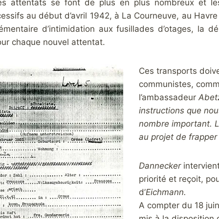
s attentats se font de plus en plus nombreux et les 
cessifs au début d’avril 1942, à La Courneuve, au Havre 
mentaire d’intimidation aux fusillades d’otages, la 
our chaque nouvel attentat.
Ces transports doiv
communistes, comme 
l’ambassadeur
Abet
instructions que nou
nombre important. L
au projet de frapper
Dannecker
intervient
priorité et reçoit, p
d’
Eichmann.
A compter du 18 jui
mis à la disposition