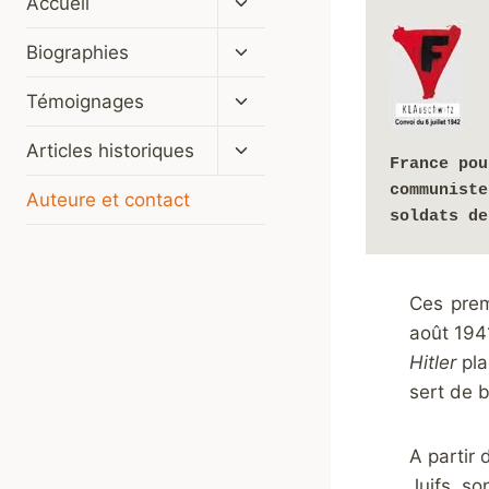
Accueil
le
menu
Ouvrir/fermer
Biographies
enfant
le
menu
Ouvrir/fermer
Témoignages
enfant
le
menu
Ouvrir/fermer
Articles historiques
France pou
enfant
le
communiste
menu
Auteure et contact
enfant
soldats de
Ces prem
août 194
Hitler
pla
sert de b
A partir
Juifs, son