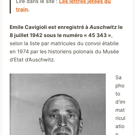
Lire dans le site :
Les lettres jetées du
train
.
Emile Cavigioli est enregistré à
Auschwitz
le
8 juillet 1942 sous le numéro « 45 343 »
,
selon la liste par matricules du convoi établie
en 1974 par les historiens polonais du Musée
d’Etat d’Auschwitz.
Sa
pho
to
d’im
mat
ricul
atio
n