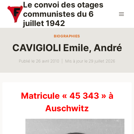
Le convoi des otages
Aller
au
communistes du 6
contenu
juillet 1942
BIOGRAPHIES
CAVIGIOLI Emile, André
Publié le
26 avril 2010
Mis à jour le
29 juillet 2026
Matricule « 45 343 » à
Auschwitz