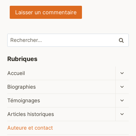
Rechercher :
Rubriques
Ouvrir
Accueil
le
menu
Ouvrir
Biographies
enfan
le
menu
Ouvrir
Témoignages
enfan
le
menu
Ouvrir
Articles historiques
enfan
le
menu
Auteure et contact
enfan