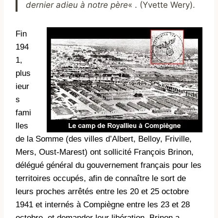
dernier adieu à notre père
« . (Yvette Wery).
Fin
194
1,
plus
ieur
s
fami
lles
de la Somme (des villes d’Albert, Belloy, Friville,
Mers, Oust-Marest) ont sollicité François Brinon,
délégué général du gouvernement français pour les
territoires occupés, afin de connaître le sort de
leurs proches arrêtés entre les 20 et 25 octobre
1941 et internés à Compiègne entre les 23 et 28
octobre, et demander leur libération. Brinon a