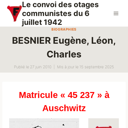
Le convoi des otages
Aller
au
communistes du 6
contenu
juillet 1942
BIOGRAPHIES
BESNIER Eugène, Léon,
Charles
Publié le
27 juin 2010
Mis à jour le
15 septembre 2025
Matricule « 45 237 » à
Auschwitz