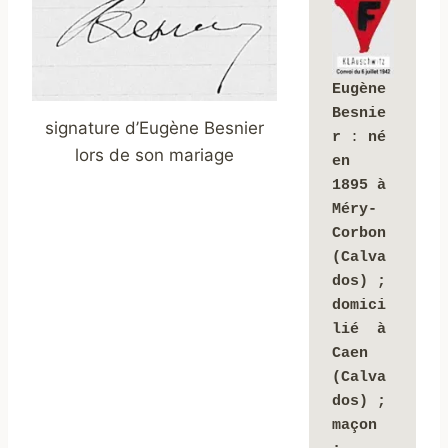
Eugène 
Besnie
signature d’Eugène Besnier
r
 : 
né 
lors de son mariage
en 
1895 à 
Méry-
Corbon 
(Calva
dos) ; 
domici
lié  à 
Caen 
(Calva
dos) ; 
maçon 