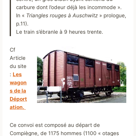
carbure dont l’odeur déjà les incommode ».
In «
Triangles rouges à Auschwitz
» prologue,
p.11).
Le train s’ébranle à 9 heures trente.
Cf
Article
du site
:
Les
wagon
s de la
Déport
ation.
Ce convoi est composé au départ de
Compiègne, de 1175 hommes (1100 « otages