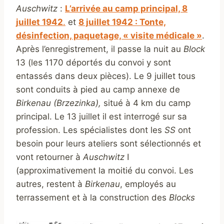
Auschwitz
:
L’arrivée au camp principal, 8
juillet 1942
.
et
8 juillet 1942 : Tonte,
désinfection, paquetage, « visite médicale »
.
Après l’enregistrement, il passe la nuit au
Block
13 (les 1170 déportés du convoi y sont
entassés dans deux pièces). Le 9 juillet tous
sont conduits à pied au camp annexe de
Birkenau (Brzezinka),
situé à 4 km du camp
principal. Le 13 juillet il est interrogé sur sa
profession. Les spécialistes dont les
SS
ont
besoin pour leurs ateliers sont sélectionnés et
vont retourner à
Auschwitz
I
(approximativement la moitié du convoi. Les
autres, restent à
Birkenau
, employés au
terrassement et à la construction des
Blocks