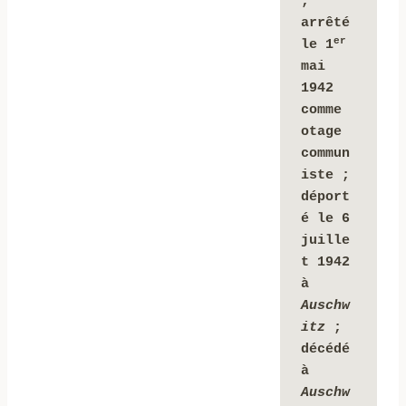
;
arrêté 
er
le 1
mai 
1942 
comme 
otage 
commun
iste ; 
déport
é le 6 
juille
t 1942 
à 
Auschw
itz
 ; 
décédé 
à 
Auschw