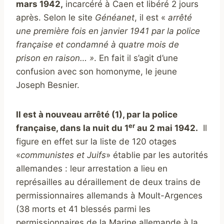
mars 1942,
incarcéré à Caen et libéré 2 jours
après. S
elon le site
Généanet
, il est «
arrêté
une première fois en janvier 1941 par la police
française et condamné à quatre mois de
prison
en raison… »
. En fait il s’agit d’une
confusion avec son homonyme, le jeune
Joseph Besnier.
Il est à nouveau arrêté (1), par la police
er
française, dans la nuit du
1
au 2 mai 1942.
Il
figure en effet sur la liste de 120 otages
«
communistes et Juifs
» établie par les autorités
allemandes : leur arrestation a lieu en
représailles au déraillement de deux trains de
permissionnaires allemands à Moult-Argences
(38 morts et 41 blessés parmi les
permissionnaires de la Marine allemande à la