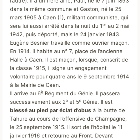
l’autre). Il a un frère ainé, Paul, né le 7 juin 1893
dans la même commune et
Gaston, né le 25
mars 1905 à Caen (1), militant communiste, qui
er
sera lui aussi arrêté dans la nuit du 1
au 2 mai
1942, puis déporté, mais le 24 janvier 1943.
Eugène Besnier travaille comme ouvrier maçon.
En 1914, il habite au n° 7, place de l’ancienne
Halle à Caen. Il est maçon, lorsque, conscrit de
la classe 1915, il signe un engagement
volontaire pour quatre ans le 9 septembre 1914
à la Mairie de Caen.
è
Il arrive au 6
Régiment du Génie. Il passera
è
è
successivement aux 2
et 5
Génie. Il est
blessé au pied par éclat d’obus
à la butte de
Tahure au cours de l’offensive de Champagne,
le 25 septembre 1915. Il sort de l’hôpital le 11
janvier 1916 et retourne au Front. Devant