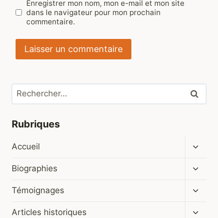
Enregistrer mon nom, mon e-mail et mon site
dans le navigateur pour mon prochain
commentaire.
Rechercher :
Rubriques
Ouvrir
Accueil
le
menu
Ouvrir
Biographies
enfan
le
menu
Ouvrir
Témoignages
enfan
le
menu
Ouvrir
Articles historiques