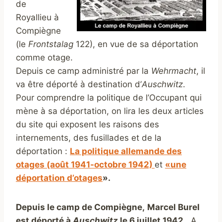
de
Royallieu à
Compiègne
(le
Frontstalag
122), en vue de sa déportation
comme otage.
Depuis ce camp administré par la
Wehrmacht
, il
va être déporté à destination d’
Auschwitz
.
Pour comprendre la politique de l’Occupant qui
mène à sa déportation, on lira les deux articles
du site qui exposent les raisons des
internements, des fusillades et de la
déportation :
La politique allemande des
otages (août 1941-octobre 1942)
et
«une
déportation d’otages
».
Depuis le camp de Compiègne,
Marcel Burel
est déporté à
Auschwitz
le 6 juillet 1942
. A