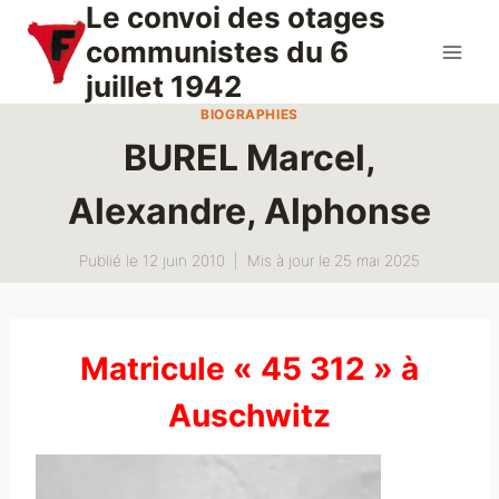
Le convoi des otages
Aller
au
communistes du 6
contenu
juillet 1942
BIOGRAPHIES
BUREL Marcel,
Alexandre, Alphonse
Publié le
12 juin 2010
Mis à jour le
25 mai 2025
Matricule « 45 312 » à
Auschwitz