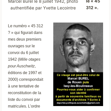
le « 45
Marcel Burel le 8 juillet 1942, photo
312 ».
authentifiée par Yvette Lecointre
Le numéro « 45 312
? » qui figurait dans
mes deux premiers
ouvrages sur le
convoi du 6 juillet
1942 (
Mille otages
pour Auschwitz
,
éditions de 1997 et
2000) correspondait
à une tentative de
reconstitution de la
liste du convoi par
matricules. L’ordre