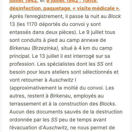
juillet 1942
.
et
8 juillet 1942 : Tonte,
désinfection, paquetage, « visite médicale »
.
Après l’enregistrement, il passe la nuit au
Block
13 (les 1170 déportés du convoi y sont
entassés dans deux pièces). Le 9 juillet tous
sont conduits à pied au camp annexe de
Birkenau (Brzezinka),
situé à 4 km du camp
principal. Le 13 juillet il est interrogé sur sa
profession. Les spécialistes dont les
SS
ont
besoin pour leurs ateliers sont sélectionnés et
vont retourner à
Auschwitz
I
(approximativement la moitié du convoi. Les
autres, restent à
Birkenau
, employés au
terrassement et à la construction des
Blocks
.
Aucun des documents sauvés de la destruction
ordonnée par les
SS
peu de temps avant
l’évacuation d’
Auschwit
z, ne nous permet de