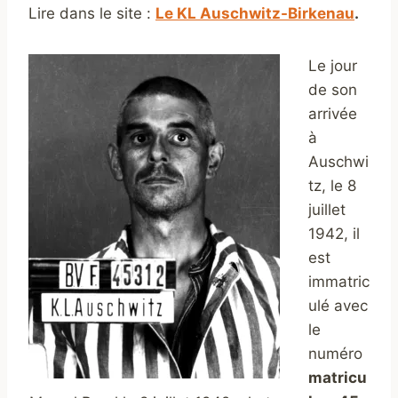
Lire dans le site :
Le KL Auschwitz-Birkenau
.
Le jour
de son
arrivée
à
Auschwi
tz, le 8
juillet
1942, il
est
immatric
ulé avec
le
numéro
matricu