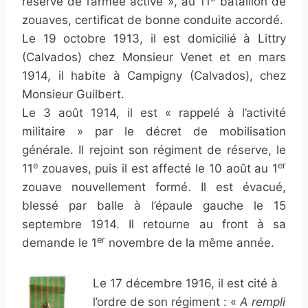
réserve de l’armée active », au 11
bataillon de
zouaves, certificat de bonne conduite accordé.
Le 19 octobre 1913, il est domicilié à Littry
(Calvados) chez Monsieur Venet et en mars
1914, il habite à Campigny (Calvados), chez
Monsieur Guilbert.
Le 3 août 1914, il est « rappelé à l’activité
militaire » par le décret de mobilisation
générale. Il rejoint son régiment de réserve, le
e
er
11
zouaves, puis il est affecté le 10 août au 1
zouave nouvellement formé. Il est évacué,
blessé par balle à l’épaule gauche le 15
septembre 1914. Il retourne au front à sa
er
demande le 1
novembre de la même année.
Le 17 décembre 1916, il est cité à
l’ordre de son régiment : «
A rempli