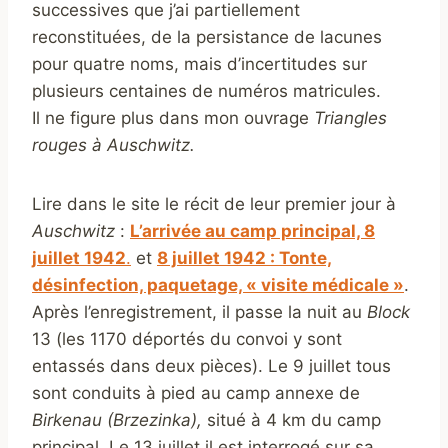
successives que j’ai partiellement
reconstituées, de la persistance de lacunes
pour quatre noms, mais d’incertitudes sur
plusieurs centaines de numéros matricules.
Il ne figure plus dans mon ouvrage
Triangles
rouges à Auschwitz.
Lire dans le site le récit de leur premier jour à
Auschwitz
:
L’arrivée au camp principal, 8
juillet 1942
.
et
8 juillet 1942 : Tonte,
désinfection, paquetage, « visite médicale »
.
Après l’enregistrement, il passe la nuit au
Block
13 (les 1170 déportés du convoi y sont
entassés dans deux pièces). Le 9 juillet tous
sont conduits à pied au camp annexe de
Birkenau (Brzezinka),
situé à 4 km du camp
principal. Le 13 juillet il est interrogé sur sa