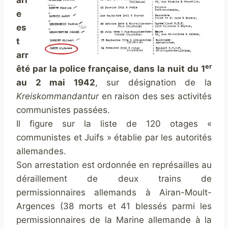
ari
e
es
t
arr
er
êté par la police française, dans la nuit du 1
au 2 mai 1942
, sur désignation de la
Kreiskommandantur
en raison des ses activités
communistes passées.
Il figure sur la liste de 120 otages «
communistes et Juifs » établie par les autorités
allemandes.
Son arrestation est ordonnée en représailles au
déraillement de deux trains de
permissionnaires allemands à Airan-Moult-
Argences (38 morts et 41 blessés parmi les
permissionnaires de la Marine allemande à la