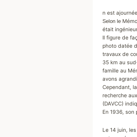
n est ajournée
Mémor
Selon le
était ingénieur
Il figure de f
photo datée du
travaux de co
35 km au sud-
famille au Mé
avons agrandi
Cependant, la
recherche aux
(DAVCC) indiqu
En 1936, son p
Le 14 juin, le