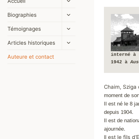
Accueil
le
menu
Ouvrir/fermer
Biographies
enfant
le
menu
Ouvrir/fermer
Témoignages
enfant
le
menu
Ouvrir/fermer
Articles historiques
enfant
le
menu
interné à 
Auteure et contact
enfant
1942 à 
Aus
Chaim, Sziga 
moment de son 
Il est né le 8 
depuis 1904.
Il est de natio
ajournée.
Il est le fils