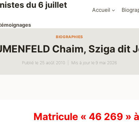
stes du 6 juillet
Accueil
Biogra
t témoignages
BIOGRAPHIES
MENFELD Chaim, Sziga dit 
Publié le
25 août 2010
Mis à jour le
9 mai 2026
Matricule « 46 269 » 