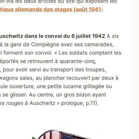
n lira les deux articles du site qui exposent les
itique allemande des otages (août 1941-
uschwitz
dans le convoi du 6 juillet 1942
A six
de à la gare de Compiègne avec ses camarades,
forment son convoi. « Les soldats comptent les
éportés se retrouvent à quarante-cinq,
pour avoir servi au transport des troupes,
 wagons sales, au plancher recouvert par deux à
ule ouverture, une petite lucarne grillagée ou
 se glisser. Au centre, un gros bidon ayant
les rouges à Auschwitz
» prologue, p.11).