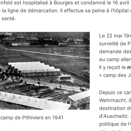
feld est hospitalisé à Bourges et condamné le 16 avril
la ligne de démarcation. Il effectue sa peine à l’hôpital
 santé.
Le 22 mai 194
surveillé de P
demande des a
au camp alle
Il y reçoit le
m
« camp des Ju
Depuis ce cam
Wehrmacht
, 
destination 
d’
Auschwitz
.
 camp de Pithiviers en 1941
politique de 