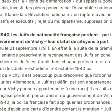
 deux par la « ligne de démarcation » qui sépare la zon
étain, investi des pleins pouvoirs par l’Assemblée national
s ». Il lance la « Révolution nationale » en rupture avec
latifs et exécutifs ; rejet du multipartisme, suppression
1940, les Juifs de nationalité française perdent – par l
vernement de Vichy – leur statut de citoyens à part
u le 21 septembre 1791). En effet à la suite de la premi
lemande prescrivant le recensement des Juifs en zone
chier des Juifs est établi dans chaque préfecture et un
ut des Juifs » est édicté le 3 octobre 1940 par
de Vichy. Il est beaucoup plus draconien que l’ordonn
ur les Allemands, le Juif est défini par son appartenanc
pour Vichy par son appartenance à une race). Les Juifs 
ançaise perdent, par ce décret du gouvernement de Vichy, 
940, la police française fait appliquer les ordonnances 
e d’avoir une carte d’identité portant la mention « Juif 