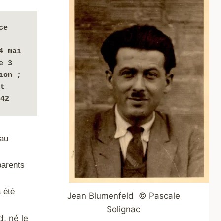
e 
4 mai 
 3 
on ; 
t 
942
au
parents
a été
Jean Blumenfeld © Pascale
Solignac
d, né le