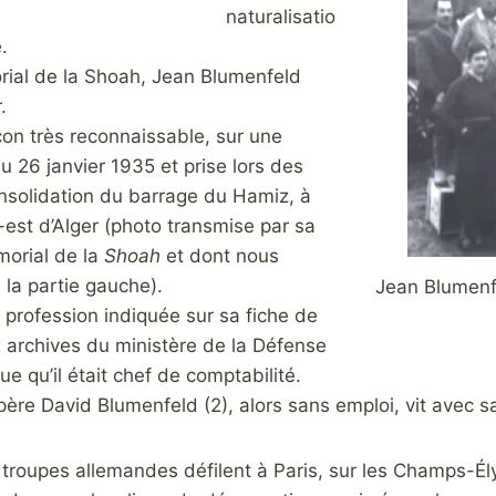
naturalisatio
.
ial de la Shoah, Jean Blumenfeld
.
açon très reconnaissable, sur une
 26 janvier 1935 et prise lors des
nsolidation du barrage du Hamiz, à
est d’Alger (photo transmise par sa
morial de la
Shoah
et dont nous
 la partie gauche).
Jean Blumenfe
 profession indiquée sur sa fiche de
 archives du ministère de la Défense
e qu’il était chef de comptabilité.
ère David Blumenfeld (2), alors sans emploi, vit avec sa
s troupes allemandes défilent à Paris, sur les Champs-Ély