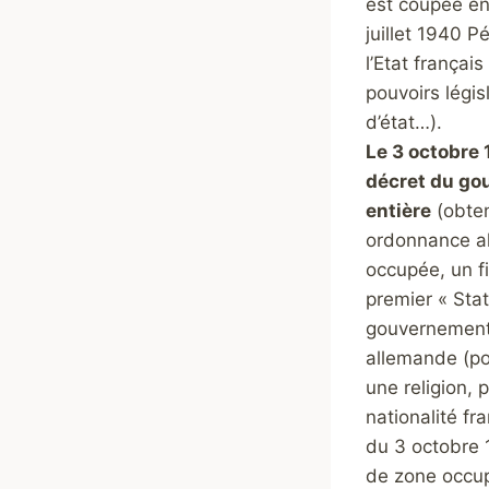
est coupée en
juillet 1940 P
l’Etat françai
pouvoirs légis
d’état…).
Le 3 octobre 
décret du gou
entière
(obten
ordonnance al
occupée, un fi
premier « Stat
gouvernement 
allemande (po
une religion, 
nationalité fr
du 3 octobre 1
de zone occupé