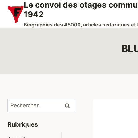
Le convoi des otages communi
Aller
au
1942
contenu
Biographies des 45000, articles historiques e
BLU
Rechercher :
Rubriques
Ouvrir/fermer