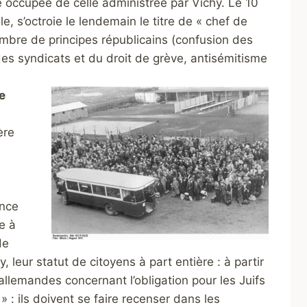
e occupée de celle administrée par Vichy. Le 10
e, s’octroie le lendemain le titre de « chef de
 nombre de principes républicains (confusion des
 des syndicats et du droit de grève, antisémitisme
e
ère
ance
e à
de
leur statut de citoyens à part entière : à partir
allemandes concernant l’obligation pour les Juifs
» : ils doivent se faire recenser dans les