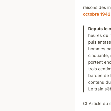
raisons des in
octobre 1942
Depuis le 
heures du m
puis entas
hommes par 
cinquante, 
portent enc
trois centi
bardée de b
contenu du 
Le train s’
Cf Article du s