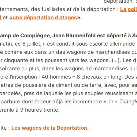
déportation, o
ternements, des fusillades et de la déportation :
La pol
)
et
«une déportation d’otages
».
camp de Compiègne, Jean Blumenfeld est déporté à
A
atin, ce 6 juillet, il est conduit sous escorte alleman
sé comme eux dans un des wagons de marchandises qui 
cinquante et les poussent vers les wagons. (…). Les d
soixante ou plus, dans les wagons de marchandises qui, 
ore l’inscription : 40 hommes – 8 chevaux en long. Des
mètres de poussière de ciment ou de terre, avec, pour se
arbelés, près de laquelle les plus souples réussissent à
carbure dont l’odeur déjà les incommode ». In «
Triang
ébranle à 9 heures trente.
ite :
Les wagons de la Déportation.