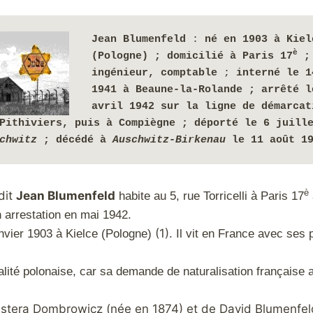
Jean Blumenfeld
 : 
né en 1903 à Kielc
è
(Pologne) ; domicilié à Paris 17
 ; 
ingénieur, 
comptable
 ; 
interné le 1
1941 à Beaune-la-Rolande ; arrêté le
avril 1942 sur la ligne de démarcati
Pithiviers, puis à Compiègne ; 
déporté le 6 juille
chwitz
 ; décédé à 
Auschwitz-Birkenau 
le 11 août 1
è
dit
Jean Blumenfeld
habite au 5, rue Torricelli à Paris 17
arrestation en mai 1942.
(1).
janvier 1903 à Kielce (Pologne)
Il vit en France avec ses 
nalité polonaise, car sa demande de naturalisation française 
 d’Estera Dombrowicz (née en 1874) et de David Blumenfel