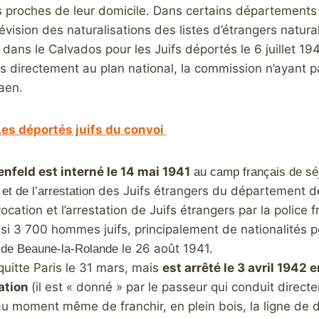
 proches de leur domicile. Dans certains départements 
évision des naturalisations des listes d’étrangers natura
 dans le Calvados pour les Juifs déportés le 6 juillet 1
s directement au plan national, la commission n’ayant 
aen.
es déportés juifs du c
onvoi
nfeld est interné le 14 mai 1941
au camp français de séj
des Juifs étrangers du département de la
et de l’arrestation
ocation et l’arrestation de Juifs étrangers par la police 
nsi 3 700 hommes juifs, principalement de nationalités p
é
le 26 août 1941.
de Beaune-la-Rolande
 quitte Paris le 31 mars, mais
est arrêté le 3 avril 1942
ation
(il est « donné » par le passeur qui conduit direc
u moment même de franchir, en plein bois, la ligne de 