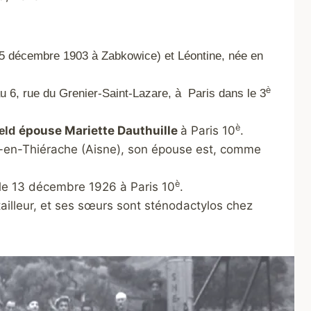
25 décembre 1903 à Zabkowice) et Léontine, née en
è
au 6, rue du Grenier-Saint-Lazare, à Paris dans le 3
è
épouse Mariette Dauthuille
à Paris 10
.
feld
-en-Thiérache (Aisne), son épouse est, comme
è
 le 13 décembre 1926 à Paris 10
.
tailleur, et ses sœurs sont sténodactylos chez