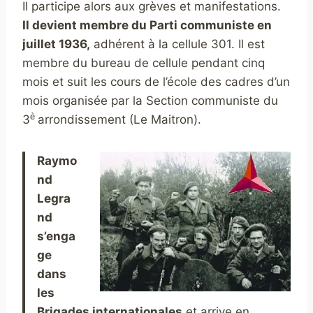
Il participe alors aux grèves et manifestations.
Il devient membre du Parti communiste en
juillet 1936,
adhérent à la cellule 301. Il est
membre du bureau de cellule pendant cinq
mois et suit les cours de l’école des cadres d’un
mois organisée par la Section communiste du
è
3
arrondissement (Le Maitron).
Raymo
nd
Legra
nd
s’enga
ge
dans
les
Brigades internationales
et arrive en