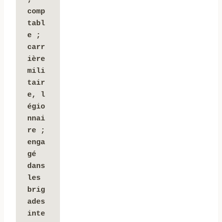
comp
tabl
e ; 
carr
ière 
mili
tair
e, l
égio
nnai
re ; 
enga
gé 
dans 
les 
brig
ades 
inte