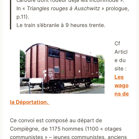
carbure dont l’odeur déjà les incommode ».
In «
Triangles rouges à Auschwitz
» prologue,
p.11).
Le train s’ébranle à 9 heures trente.
Cf
Articl
e du
site :
Les
wago
ns de
la Déportation.
Ce convoi est composé au départ de
Compiègne, de 1175 hommes (1100 « otages
communistes » – jeunes communistes, anciens