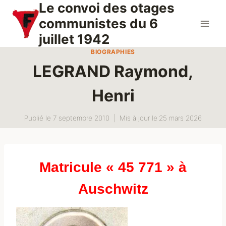
Le convoi des otages
Aller
au
communistes du 6
contenu
juillet 1942
BIOGRAPHIES
LEGRAND Raymond,
Henri
Publié le
7 septembre 2010
Mis à jour le
25 mars 2026
Matricule « 45 771 » à
Auschwitz