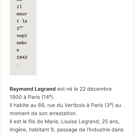
il 
meur
t le 
er
1
sept
embr
e 
1942
.
Raymond Legrand
est né le 22 décembre
è
1900 à Paris (14
).
è
Il habite au 66, rue du Vertbois à Paris (3
) au
moment de son arrestation.
Il est le fils de Marie, Louise Legrand, 25 ans,
lingère, habitant 9, passage de l’Industrie dans