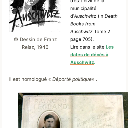
d’état civil de la
municipalité
d’
Auschwitz
(in
Death
Books from
Auschwitz
Tome 2
page 705).
© Dessin de Franz
Lire dans le site
Les
Reisz, 1946
dates de décès à
Auschwitz
.
Il est homologué «
Déporté politique
« .