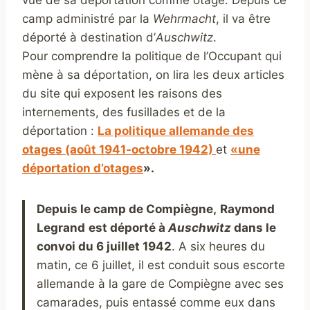
vue de sa déportation comme otage.
Depuis ce
camp administré par la
Wehrmacht
, il va être
déporté à destination d’
Auschwitz
.
Pour comprendre la politique de l’Occupant qui
mène à sa déportation, on lira les deux articles
du site qui exposent les raisons des
internements, des fusillades et de la
déportation :
La politique allemande des
otages (août 1941-octobre 1942)
et
«une
déportation d’otages
».
Depuis le camp de Compiègne,
Raymond
Legrand
est déporté à
A
uschwitz
dans le
convoi du 6 juillet 1942
. A six heures du
matin, ce 6 juillet, il est conduit sous escorte
allemande à la gare de Compiègne avec ses
camarades, puis entassé comme eux dans