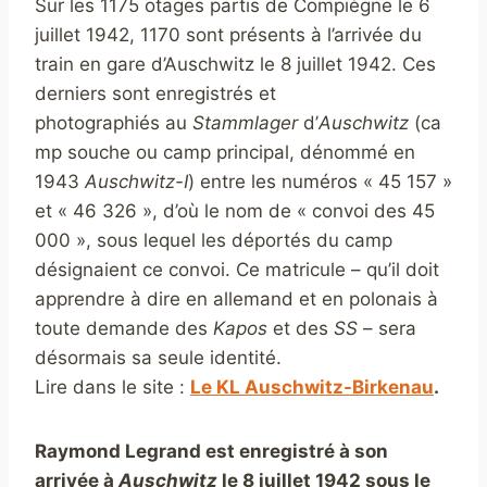
Sur les 1175 otages partis de Compiègne le 6
juillet 1942, 1170 sont présents à l’arrivée du
train en gare d’Auschwitz le 8 juillet 1942. Ces
derniers sont enregistrés et
photographiés au
Stammlager
d’
Auschwitz
(ca
mp souche ou camp principal, dénommé en
1943
Auschwitz-I
) entre les numéros « 45 157 »
et « 46 326 », d’où le nom de « convoi des 45
000 », sous lequel les déportés du camp
désignaient ce convoi. Ce matricule – qu’il doit
apprendre à dire en allemand et en polonais à
toute demande des
Kapos
et des
SS
– sera
désormais sa seule identité.
Lire dans le site :
Le KL Auschwitz-Birkenau
.
Raymond Legrand est enregistré à son
arrivée à
Auschwitz
le 8 juillet 1942 sous le