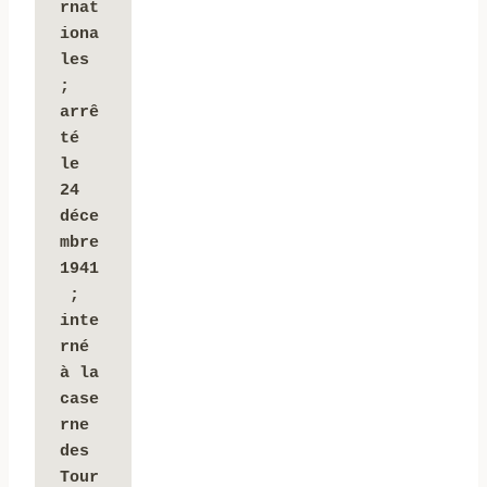
rnat
iona
les 
; 
arrê
té 
le 
24 
déce
mbre 
1941
 ;
inte
rné 
à la 
case
rne 
des 
Tour