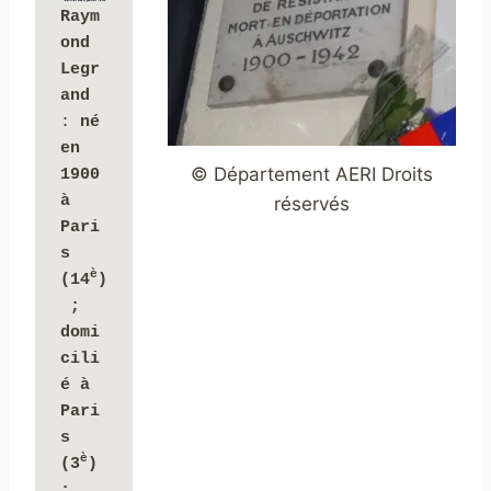
Raym
ond 
Legr
and
: 
né 
en 
© Département AERI Droits
1900 
à 
réservés
Pari
s 
è
(14
)
 ; 
domi
cili
é à 
Pari
s 
è
(3
) 
; 