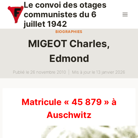
Le convoi des otages
Aller
au
communistes du 6
contenu
juillet 1942
BIOGRAPHIES
MIGEOT Charles,
Edmond
Publié le
26 novembre 2010
Mis à jour le
13 janvier 2026
Matricule « 45 879 » à
Auschwitz