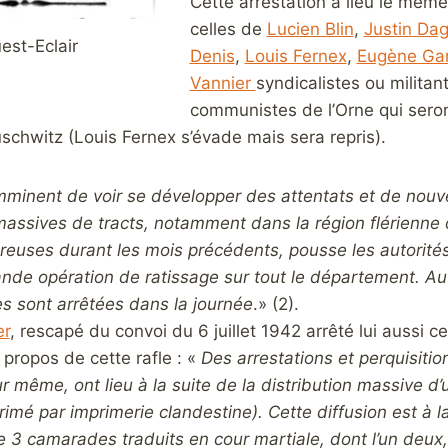
Cette arrestation a lieu le même
celles de
Lucien Blin
,
Justin Da
est-Eclair
Denis
,
Louis Fernex
,
Eugène Gar
Vannier
syndicalistes ou militan
communistes de l’Orne qui sero
schwitz (Louis Fernex s’évade mais sera repris).
mminent de voir se développer des attentats et de nouv
massives de tracts, notamment dans la région flérienne 
reuses durant les mois précédents, pousse les autorités
nde opération de ratissage sur tout le département. Au 
s sont arrêtées dans la journée
.» (2).
er
, rescapé du convoi du 6 juillet 1942 arrêté lui aussi c
à propos de cette rafle : «
Des arrestations et perquisitio
r même, ont lieu à la suite de la distribution massive d’u
rimé par imprimerie clandestine). Cette diffusion est à 
de 3 camarades traduits en cour martiale, dont l’un deux