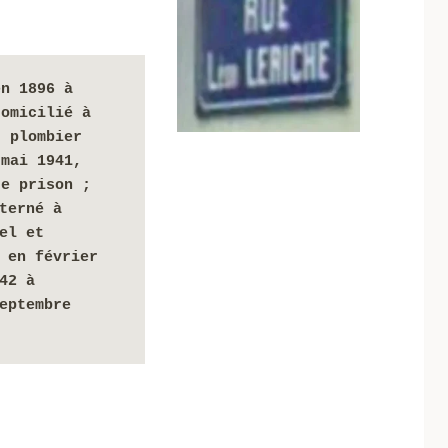
n 1896 à 
omicilié à 
 plombier 
mai 1941, 
de prison ;
terné à 
el et 
 en février 
1942 ; déporté le 6 juillet 1942 à 
eptembre 