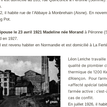
.
2, il habite rue de l’Abbaye à Monbrehain (Aisne). En novemb
g Pot.
épouse le 23 avril 1921 Madeline née Morand
à Péronne (
d en 1927.
l est revenu habiter en Normandie et est domicilié à La Fert
travaille
Léon Leriche
qualité de plombier c
thermique de 1200 Kw q
d’Alençon.
Pour l’arm
«
affecté spécial table
l’armée active : c’est-
cas de conflit.
En juillet 1926, il ha