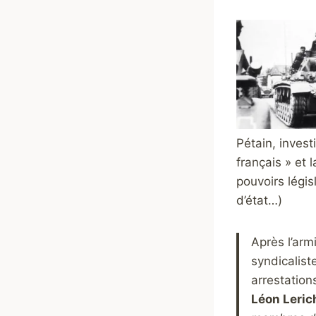
Pétain, invest
français » et 
pouvoirs légis
d’état…)
Après l’arm
syndicalist
arrestation
Léon Lerich