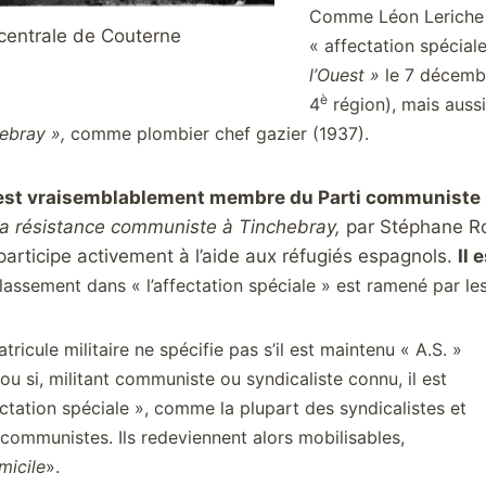
Comme Léon Leriche a 
centrale de Couterne
« affectation spéciale
l’Ouest »
le 7 décemb
è
4
région), mais aussi
ebray »,
comme plombier chef gazier (1937).
st vraisemblablement membre du Parti communiste
a résistance communiste à Tinchebray,
par Stéphane Ro
articipe activement à l’aide aux réfugiés espagnols.
Il 
ssement dans « l’affectation spéciale » est ramené par les a
tricule militaire ne spécifie pas s’il est maintenu « A.S. »
u si, militant communiste ou syndicaliste connu, il est
ectation spéciale », comme la plupart des syndicalistes et
communistes. Ils redeviennent alors mobilisables,
micile
».