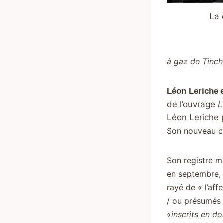
La 
à gaz de Tinch
e
Léon Leriche
de l’ouvrage
L
Léon Leriche p
Son nouveau cla
Son registre ma
en septembre, o
rayé de « l’aff
/ ou présumés 
«
inscrits en do