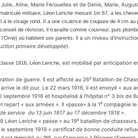
 de Julie, Aline, Marie Férouelles et de Denis, Marie, Aug
matricule militaire, Léon Leriche mesure 1m 67, a les cheveux 
 Il a le visage rond. Il a une cicatrice de coupure de 4 cm au 
nseil de révision, il travaille comme couvreur, puis plombi
Il a un niveau d’instructio
l’Orne) où habitent ses parents.
ruction primaire développée
).
est mobilisé par anticipation
 classe 1916, Léon Leriche,
è
ration de guerre. Il est affecté au 26
Bataillon de Chass
arrive le dit jour. Le 22 mars 1916, il est envoyé « aux 
 septembre 1916 et hospitalisé à l’hôpital n° 3 bis de Bar
è
et repart « aux armées ». Il «passe» à la 1
compagnie le 
 de service du 13 juin 1917 au 17 décembre 1918
».
è
19 Léon Leriche « passe » au 19
bataillon de chasseurs.
, le septembre 1919 «
certificat de bonne conduite refus
 il est domicilié au 265, rue Quinconce à Péronne (Somme).