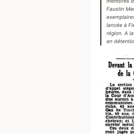
membres de 
Faustin Mer
exemplaires
lancée à Fl
région. A l
en détention