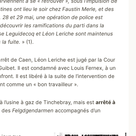
viennent à se « retrouver », sous l’impulsion de
ines ont lieu le soir chez Faustin Merle, et des
 28 et 29 mai, une opération de police est
écouvrir les ramifications du parti dans la
onse Leguidecoq et Léon Leriche sont maintenus
la fuite.
» (1).
’arrêt de Caen, Léon Leriche est jugé par la Cour
Guibet. Il est condamné avec Louis Fernex, à un
ont. Il est libéré à la suite de l’intervention de
nt comme un « bon travailleur ».
à l’usine à gaz de Tinchebray, mais est
arrêté à
 des
Felgdgendarmen
accompagnés d’un