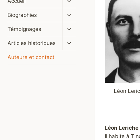
Accueil
le
menu
Ouvrir/fermer
Biographies
enfant
le
menu
Ouvrir/fermer
Témoignages
enfant
le
menu
Ouvrir/fermer
Articles historiques
enfant
le
menu
Auteure et contact
enfant
Léon Leri
Léon Leriche
Il habite à T