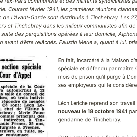
l’ex-Parti communiste et des militants syndicalistes par
le. Courant février 1941, les premières réunions clandest
 de L’Avant-Garde sont distribués à Tinchebray. Les 27,
ers et Tinchebray dans les milieux communistes afin de d
a suite des perquisitions opérées à leur domicile, Alph
 avant d’être relâchés. Faustin Merle a, quant à lui, pris 
En fait, incarcéré à la Maison d
spéciale et défendu par maître 
mois de prison qu’il purge à Domfr
ses employeurs qui le considère
reprend son travail 
Léon Leriche
nouveau le 18 octobre 1941
par
gendarme de Tinchebray.