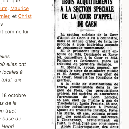
 jour que
guts
,
Maurice
nier
, et
Christ
ts
nt comme lui
elles
où elles ont
 locales à
total, dix-
e 18 octobre
ns de la
n tract
la base de
, Henri