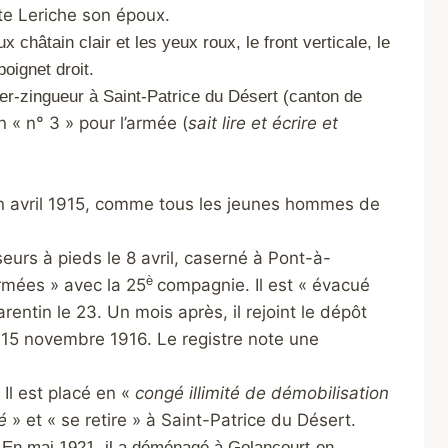
uste Leriche son époux.
châtain clair et les yeux roux, le front verticale, le
poignet droit.
er-zingueur à Saint-Patrice du Désert (canton de
n « n° 3 » pour l’armée (
sait lire et écrire et
 en avril 1915, comme tous les jeunes hommes de
eurs à pieds le 8 avril, caserné à Pont-à-
è
armées » avec la 25
compagnie. Il est « évacué
entin le 23. Un mois après, il rejoint le dépôt
15 novembre 1916. Le registre note une
 Il est placé en «
congé illimité de démobilisation
é
» et « se retire » à Saint-Patrice du Désert.
 En mai 1921, il a déménagé à Golancourt-en-