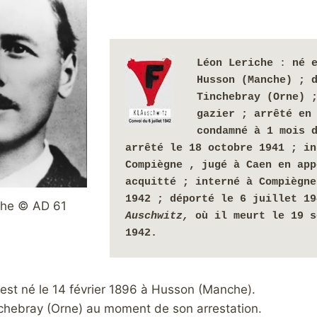
Léon Leriche
 : 
né e
Husson (Manche) ; d
Tinchebray (Orne) ;
gazier ; arrêté en 
condamné à 1 mois 
arrêté le 18 octobre 1941 ; in
Compiègne , jugé à Caen en app
acquitté ; interné à Compiègne
che © AD 61
Auschwitz, 
où il meurt le 19 s
1942.
est né le 14 février 1896 à Husson (Manche).
inchebray (Orne) au moment de son arrestation.