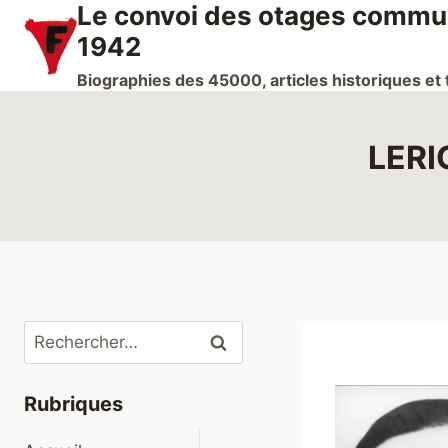
Le convoi des otages communi
Aller
au
1942
contenu
Biographies des 45000, articles historiques e
LERI
Rechercher :
Rubriques
Ouvrir/fermer