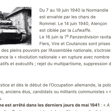
Du 7 au 19 juin 1940 la Normandie
est envahie par les chars de
Rommel. Le 14 juin 1940, Alençon
est ciblée par la
Lufwaffe
.
è
Le 16 juin la 7
Panzerdivision
ravita
Flers, Vire et Coutances sont prises
i des pleins pouvoirs par l’Assemblée nationale, s’octroie 
lance la « révolution nationale » en rupture avec nombre
latifs et exécutifs ; rejet du multipartisme, suppression
istice et dès le début de l’Occupation allemande, la poli
es, anciens élus, candidats ou militants communistes « n
s.
e est arrêté dans les derniers jours de mai 1941
: «
A 