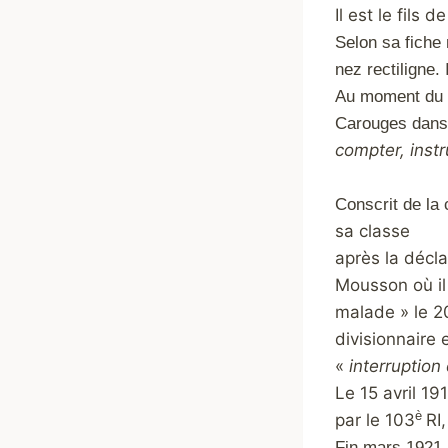
Il est le fils
Selon sa fiche 
nez rectiligne.
Au moment du co
Carouges dans 
compter, inst
Conscrit de la
sa classe
après la décla
Mousson où il 
malade » le 20
divisionnaire 
«
interruption
Le 15 avril 19
è
par le 103
RI
Fin mars 1921,