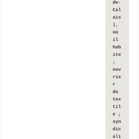
de-
Cal
ais
), 
où 
il 
hab
ite 
; 
ouv
rie
r 
du 
tex
til
e ; 
syn
dic
ali