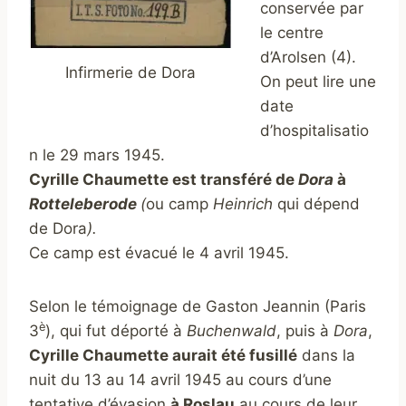
conservée par
le centre
d’Arolsen (4).
Infirmerie de Dora
On peut lire une
date
d’hospitalisatio
n le 29 mars 1945.
Cyrille Chaumette est transféré de
Dora
à
Rotteleberode
(
ou camp
Heinrich
qui dépend
de Dora
).
Ce camp est évacué le 4 avril 1945.
Selon le témoignage de Gaston Jeannin (Paris
è
3
), qui fut déporté à
Buchenwald
, puis à
Dora
,
Cyrille Chaumette aurait été fusillé
dans la
nuit du 13 au 14 avril 1945 au cours d’une
tentative d’évasion
à Roslau
au cours de leur