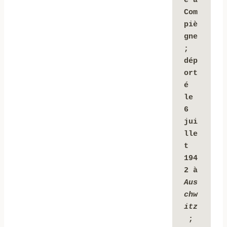
é à 
Com
piè
gne 
; 
dép
ort
é 
le 
6 
jui
lle
t 
194
2 à 
Aus
chw
itz
; 