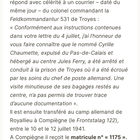
répond avec célérité à un courrier – daté du
même jour – du colonel commandant la
Feldkommandantur
531 de Troyes :
«
Conformément aux instructions contenues
dans votre lettre du 4 juillet, j’ai l’honneur de
vous faire connaître que le nommé Cyrille
Chaumette, expulsé du Pas-de-Calais et
hébergé au centre Jules Ferry, a été arrêté et
conduit à la prison de Troyes où il a été écroué
par les soins du chef de poste allemand. Une
visite minutieuse de ses bagages restés au
centre, n’a pas permis de trouver trace
d’aucune documentation
».
Il est ensuite transféré au camp allemand de
Royallieu à Compiègne (le
Frontstalag 122
),
entre le 10 et le 12 juillet 1941.
A Compiègne il reçoit le
matricule n° « 1175 ».