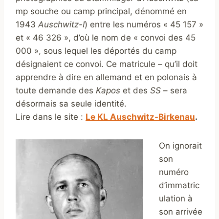
mp souche ou camp principal, dénommé en
1943
Auschwitz-I
) entre les numéros « 45 157 »
et « 46 326 », d’où le nom de « convoi des 45
000 », sous lequel les déportés du camp
désignaient ce convoi. Ce matricule – qu’il doit
apprendre à dire en allemand et en polonais à
toute demande des
Kapos
et des
SS
– sera
désormais sa seule identité.
Lire dans le site :
Le KL Auschwitz-Birkenau
.
On
ignorait
son
numéro
d’immatric
ulation à
son arrivée