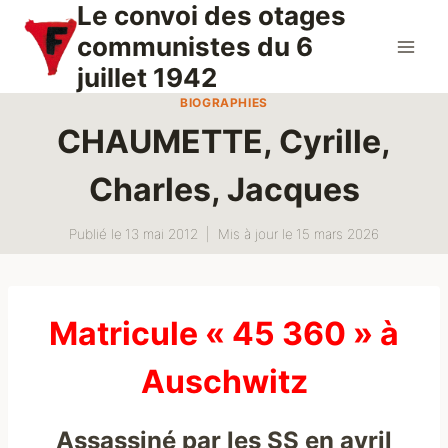
Le convoi des otages
Aller
au
communistes du 6
contenu
juillet 1942
BIOGRAPHIES
CHAUMETTE, Cyrille,
Charles, Jacques
Publié le
13 mai 2012
Mis à jour le
15 mars 2026
Matricule « 45 360 » à
Auschwitz
Assassiné par les SS en avril