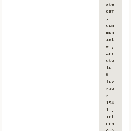
ste 
CGT
, 
com
mun
ist
e ; 
arr
êté 
le 
5 
fév
rie
r 
194
1 ; 
int
ern