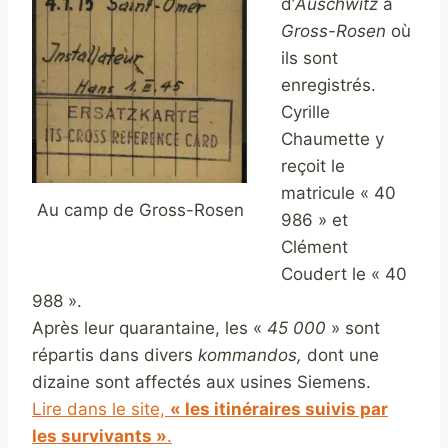
d’
Auschwitz
à
Gross-Rosen
où
ils sont
enregistrés.
Cyrille
Chaumette y
reçoit le
matricule « 40
Au camp de Gross-Rosen
986 » et
Clément
Coudert le « 40
988 ».
Après leur quarantaine, les «
45 000
» sont
répartis dans divers
kommandos,
dont une
dizaine sont affectés aux usines Siemens.
Lire dans le site,
« les itinéraires suivis par
les survivants »
.