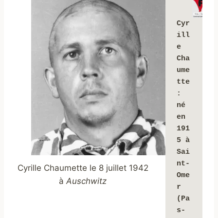
Cyr
ill
e 
Cha
ume
tte 
: 
né 
en 
191
5 à 
Sai
nt-
Cyrille Chaumette le 8 juillet 1942
Ome
à
Auschwitz
r 
(Pa
s-