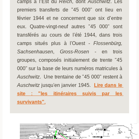
camps à l’Est du 
Reich
, dont 
Auschwitz
. Les 
premiers transferts de "45 000" ont lieu en 
février 1944 et ne concernent que six d’entre 
eux. Quatre-vingt-neuf autres "45 000" sont 
transférés au cours de l'été 1944, dans trois 
camps situés plus à l'Ouest - 
Flossenbürg, 
Sachsenhausen
, 
Gross-Rosen
 - en trois 
groupes, composés initialement de trente "45 
000" sur la base de leurs numéros matricules à 
Auschwitz
.  Une trentaine de "45 000" restent à 
Auschwitz
 jusqu'en janvier 1945. 
Lire dans le 
site : "les itinéraires suivis par les 
survivants".