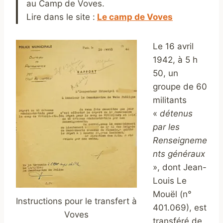
au Camp de Voves.
Lire dans le site :
Le camp de Voves
Le 16 avril
1942, à 5 h
50, un
groupe de 60
militants
«
détenus
par les
Renseigneme
nts généraux
», dont Jean-
Louis Le
Mouël (n°
Instructions pour le transfert à
401.069), est
Voves
transféré de