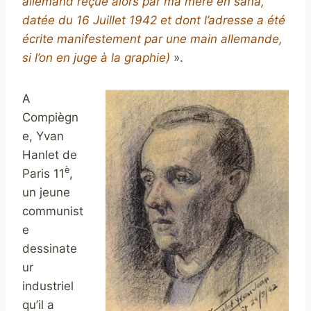
allemand reçue alors par ma mère en sana,
datée du 16 Juillet 1942 et dont l’adresse a été
écrite manifestement par une main allemande,
si l’on en juge à la graphie)
».
A
Compiègn
e, Yvan
Hanlet de
è
Paris 11
,
un jeune
communist
e
dessinate
ur
industriel
qu’il a