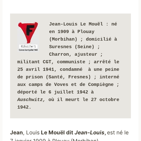
Jean-Louis Le Mouël : 
né 
en 1909 à Plouay 
(Morbihan)
; domicilié à 
Suresnes (Seine) ; 
Charron, ajusteur ; 
militant CGT, communiste ;
arrêté le 
25 avril 1941, condamné  à une peine 
de prison (Santé, Fresnes) ;
interné 
aux camps de Voves et de Compiègne ; 
déporté le 6 juillet 1942 à 
Auschwitz, 
où il meurt le 27 octobre 
1942.
Jean
, Louis
Le Mouël dit
Jean-Louis
,
est né le