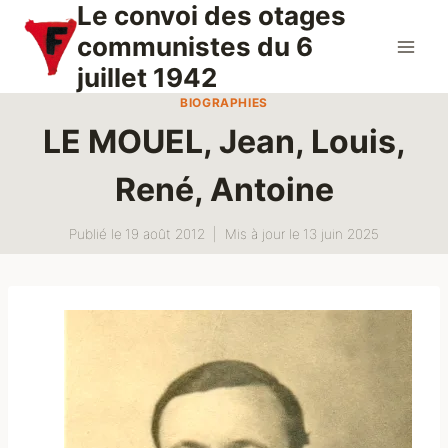
Le convoi des otages
Aller
au
communistes du 6
contenu
juillet 1942
BIOGRAPHIES
LE MOUEL, Jean, Louis,
René, Antoine
Publié le
19 août 2012
Mis à jour le
13 juin 2025