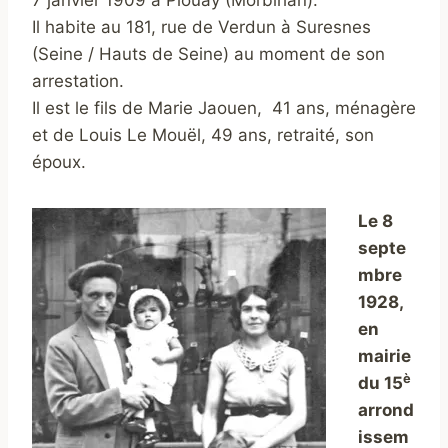
7 janvier 1909 à Plouay (Morbihan).
Il habite au 181, rue de Verdun à Suresnes
(Seine / Hauts de Seine) au moment de son
arrestation.
Il est le fils de Marie Jaouen, 41 ans, ménagère
et de Louis Le Mouël, 49 ans, retraité, son
époux.
Le 8
septe
mbre
1928,
en
mairie
è
du 15
arrond
issem