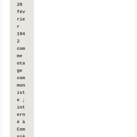
28 
fév
rie
r 
194
2 
com
me 
ota
ge 
com
mun
ist
e ; 
int
ern
é à 
Com
piè