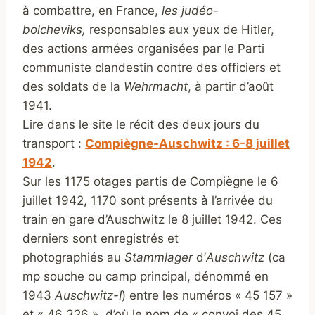
à combattre, en France,
les judéo-
bolcheviks,
responsables aux yeux de Hitler,
des actions armées organisées par le Parti
communiste clandestin contre des officiers et
des soldats de la
Wehrmacht
, à partir d’août
1941.
Lire dans le site le récit des deux jours du
transport :
Compiègne-Auschwitz : 6-8 juillet
1942
.
Sur les 1175 otages partis de Compiègne le 6
juillet 1942, 1170 sont présents à l’arrivée du
train en gare d’Auschwitz le 8 juillet 1942. Ces
derniers sont enregistrés et
photographiés au
Stammlager
d’
Auschwitz
(ca
mp souche ou camp principal, dénommé en
1943
Auschwitz-I
) entre les numéros « 45 157 »
et « 46 326 », d’où le nom de « convoi des 45