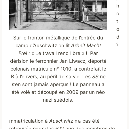
h
o
t
o
d
Sur le fronton métallique de l’entrée du
’i
camp d’Auschwitz on lit
Arbeit Macht
Frei :
« Le travail rend libre » ! Par
dérision le ferronnier Jan Liwacz, déporté
polonais matricule n° 1010, a contrefait le
B à l’envers, au péril de sa vie. Les
SS
ne
s’en sont jamais aperçus ! Le panneau a
été volé et découpé en 2009 par un néo
nazi suédois.
mmatriculation à
Auschwitz
n’a pas été
retrouvée parmi les 522 que des membres de