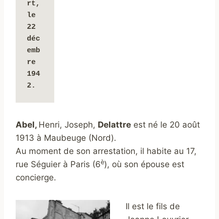
rt, 
le 
22 
déc
emb
re 
194
2.
Abel,
Henri, Joseph,
Delattre
est né le 20 août
1913 à Maubeuge (Nord).
Au moment de son arrestation, il habite au 17,
è
rue Séguier à Paris (6
), où son épouse est
concierge.
Il est le fils de