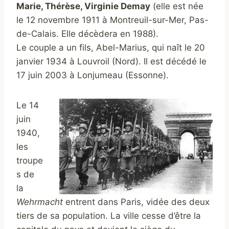
Marie, Thérèse, Virginie Demay
(elle est née
le 12 novembre 1911 à Montreuil-sur-Mer, Pas-
de-Calais. Elle décèdera en 1988).
Le couple a un fils, Abel-Marius, qui naît le 20
janvier 1934 à Louvroil (Nord). Il est décédé le
17 juin 2003 à Lonjumeau (Essonne).
Le 14
juin
1940,
les
troupe
s de
la
Wehrmacht
entrent dans Paris, vidée des deux
tiers de sa population. La ville cesse d’être la