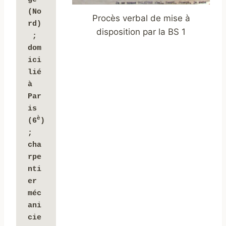
(No
Procès verbal de mise à
rd)
disposition par la BS 1
 ; 
dom
ici
lié 
à 
Par
is 
è
(6
) 
; 
cha
rpe
nti
er 
méc
ani
cie