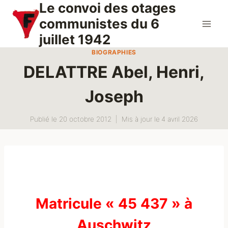
Le convoi des otages
Aller
au
communistes du 6
contenu
juillet 1942
BIOGRAPHIES
DELATTRE Abel, Henri,
Joseph
Publié le
20 octobre 2012
Mis à jour le
4 avril 2026
Matricule « 45 437 » à
Auschwitz