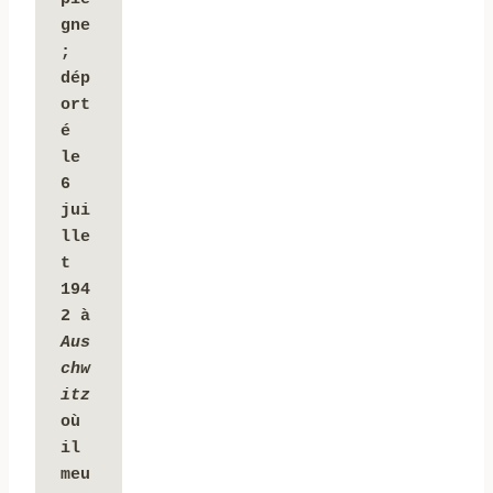
gne 
; 
dép
ort
é 
le 
6 
jui
lle
t 
194
2 à 
Aus
chw
itz 
où 
il 
meu