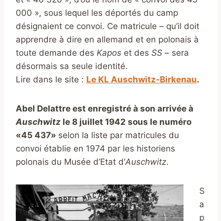
000 », sous lequel les déportés du camp
désignaient ce convoi. Ce matricule – qu’il doit
apprendre à dire en allemand et en polonais à
toute demande des
Kapos
et des
SS
– sera
désormais sa seule identité.
Lire dans le site :
Le KL Auschwitz-Birkenau
.
Abel Delattre est enregistré à son arrivée à
Auschwitz
le 8 juillet 1942 sous le numéro
«45 437»
selon la liste par matricules du
convoi établie en 1974 par les historiens
polonais du Musée d’Etat d’
Auschwitz
.
S
a
p