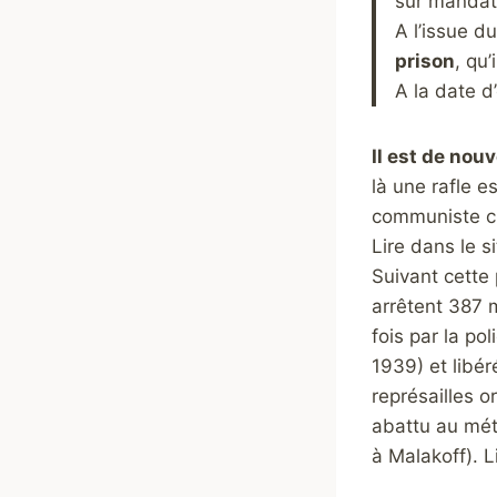
sur mandat 
A l’issue d
prison
, qu
A la date d
Il est de nou
là une rafle e
communiste cl
Lire dans le s
Suivant cette 
arrêtent 387 m
fois par la po
1939) et libér
représailles o
abattu au métr
à Malakoff). 