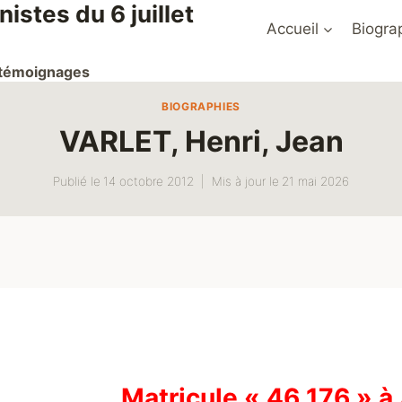
stes du 6 juillet
Accueil
Biogra
t témoignages
BIOGRAPHIES
VARLET, Henri, Jean
Publié le
14 octobre 2012
Mis à jour le
21 mai 2026
Matricule « 46 176 » 