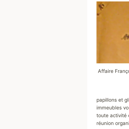
Affaire Franço
papillons et g
immeubles vois
toute activité
réunion organ