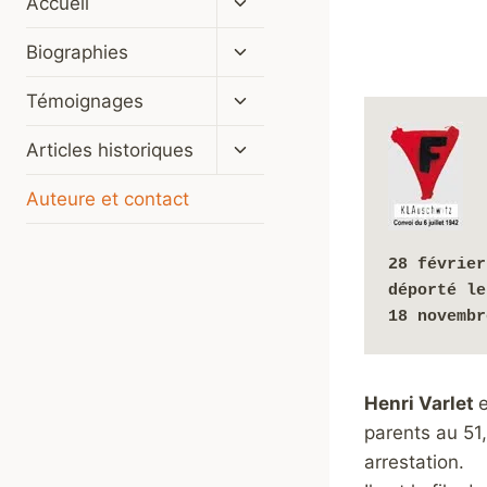
Accueil
le
menu
Ouvrir/fermer
Biographies
enfant
le
menu
Ouvrir/fermer
Témoignages
enfant
le
menu
Ouvrir/fermer
Articles historiques
enfant
le
menu
Auteure et contact
enfant
28 février
déporté le
18 novembr
Henri Varlet
e
parents au 51,
arrestation.