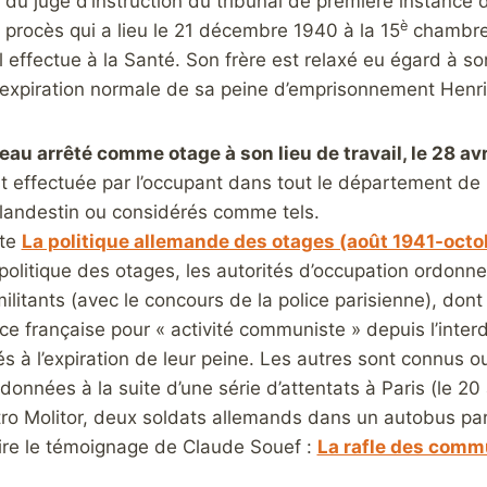
du juge d’instruction du tribunal de première instance d
è
u procès qui a lieu le 21 décembre 1940 à la 15
chambre,
’il effectue à la Santé. Son frère est relaxé eu égard à s
’expiration normale de sa peine d’emprisonnement Henri V
veau arrêté comme otage à son lieu de travail, le 28 av
st effectuée par l’occupant dans tout le département de la
andestin ou considérés comme tels.
ite
La politique allemande des otages (août 1941-octo
politique des otages, les autorités d’occupation ordonnen
ilitants (avec le concours de la police parisienne), dont
lice française pour « activité communiste » depuis l’int
és à l’expiration de leur peine. Les autres sont connus ou
rdonnées à la suite d’une série d’attentats à Paris (le 2
o Molitor, deux soldats allemands dans un autobus paris
Lire le témoignage de Claude Souef :
La rafle des commu