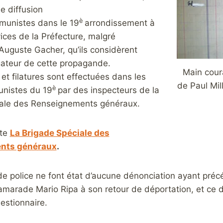
de diffusion
è
munistes dans le 19
arrondissement à
vices de la Préfecture, malgré
d’Auguste Gacher, qu’ils considèrent
gateur de cette propagande.
Main coura
et filatures sont effectuées dans les
de Paul Mil
è
nistes du 19
par des inspecteurs de la
iale des Renseignements généraux.
ite
La Brigade Spéciale des
nts généraux
.
de police ne font état d’aucune dénonciation ayant précé
amarade Mario Ripa à son retour de déportation, et ce do
estionnaire.