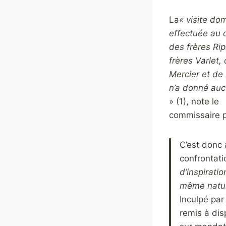
La
« visite dom
effectuée au 
des frères Rip
frères Varlet,
Mercier et de
n’a donné auc
» (1), note le
commissaire p
C’est donc 
confrontati
d’inspirati
même natu
Inculpé par
remis à dis