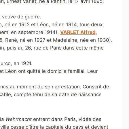
ri, Ernest Varlet, né à Pantin, le 17 avril 1895,
 veuve de guerre.
en, né en 1912 et Léon, né en 1914, tous deux
nnemi en septembre 1914),
VARLET Alfred,
25, René, né en 1927 et Madeleine, née en 1930).
ntin, puis au 26, rue de Paris dans cette même
Ourcq, en 1921.
t Léon ont quitté le domicile familial. Leur
francs au moment de son arrestation. Conscrit de
lisable, compte tenu de sa date de naissance
 la
Wehrmacht
entrent dans Paris, vidée des
ville cesse d’être la capitale du pays et devient