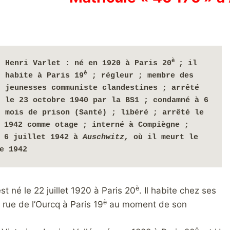
è 
Henri Varlet : né en 1920 à Paris 20
; il 
è
habite à Paris 19
 ; régleur ; membre des 
jeunesses communiste clandestines ; arrêté 
le 23 octobre 1940 par la BS1 ; condamné à 6 
mois de prison (Santé) ; libéré ; arrêté le 
 1942 comme otage ; interné à Compiègne ; 
 6 juillet 1942 à 
Auschwitz, 
où il meurt
 le 
e 1942
è
st né le 22 juillet 1920 à Paris 20
. Il habite chez ses
è
 rue de l’Ourcq à Paris 19
au moment de son
è