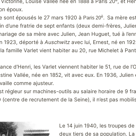
 de Victorine, Louise Vallée née en 1888 à Paris 20
, et Hen
on époux.
è
e sont épousés le 27 mars 1920 à
Sa mère est
Paris 20
.
ein d’une fratrie de sept enfants (deux demi-frères, Juli
mariage de sa mère avec Julien, Jean Huguet, tué à l’e
n 1923, déporté à
Auschwitz
avec lui, Ernest, né en 19
la famille Varlet vient habiter au 20, rue Michelet à Pa
ance d’Henri, les Varlet viennent habiter le 51, rue de l’
tine Vallée, née en 1852, vit avec eux. En 1936, Julien e
vaille comme ajusteur.
st régleur sur machines-outils au salaire horaire de 9 
 (centre de recrutement de la Seine), il n’est pas mobi
.
Le 14 juin 1940, les troupes de
deux tiers de sa population. La 