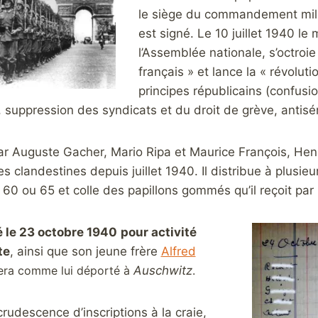
le siège du commandement milita
est signé. Le 10 juillet 1940 le
l’Assemblée nationale, s’octroie 
français » et lance la « révolu
principes républicains (confusion
 suppression des syndicats et du droit de grève, antisé
ar Auguste Gacher, Mario Ripa et Maurice François, He
 clandestines depuis juillet 1940. Il distribue à plusieur
60 ou 65 et colle des papillons gommés qu’il reçoit par
té le 23 octobre 1940
pour activité
te
, ainsi que son jeune frère
Alfred
era comme lui déporté à
Auschwitz
.
ecrudescence d’inscriptions à la craie,