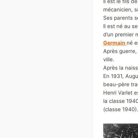
Il est le fils
mécanicien, s
Ses parents s
Il est né au s
d’un premier 
Germain
né e
Après guerre, 
ville.
Après la naiss
En 1931, Augus
beau-père tra
Henri Varlet e
la classe 1940
(classe 1940)