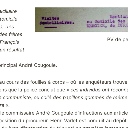
iciliaire
domicile
a, des
 des frères
PV de per
 François
un résultat
rincipal André Cougoule.
au cours des fouilles à corps – où les enquêteurs trouven
ons que la police conclut que «
ces individus ont reconnu
on communiste, ou collé des papillons gommés de même or
re
».
 le commissaire André Cougoule d’infractions aux articl
position du procureur. Henri Varlet est conduit au dépôt