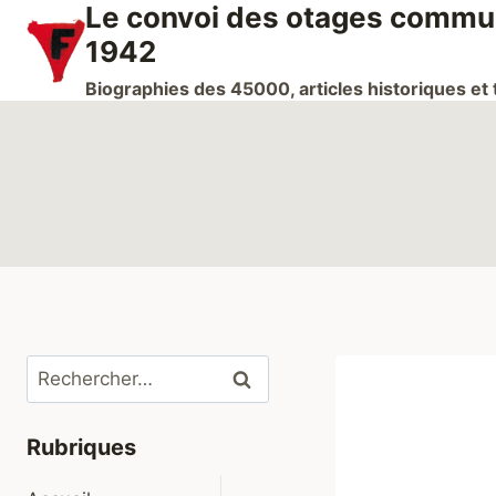
Le convoi des otages communi
Aller
au
1942
contenu
Biographies des 45000, articles historiques e
Rechercher :
Rubriques
Ouvrir/fermer