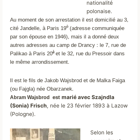
nationalité
polonaise.
Au moment de son arrestation il est domicilié au 3,
è
cité Jandelle, à Paris 19
(adresse communiquée
par son épouse en 1946), mais il a donné deux
autres adresses au camp de Drancy : le 7, rue de
è
Palikao à Paris 20
et le 32, rue du Pressoir dans
le même arrondissement.
Il est le fils de Jakob Wajsbrod et de Malka Faiga
(ou Fajgla) née Obarzanek
.
marié avec Szajndla
est
Abram Wajsbrod
(Sonia) Frisch
, née le 23 février 1893 à Lazow
(Pologne).
Selon les