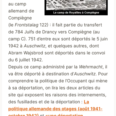
au camp
allemand de
Compiègne
(le
Frontstalag
122) : il fait partie du transfert
de 784 Juifs de Drancy vers Compiègne (au
camp C). 751 d’entre eux sont déportés le 5 juin
1942 à
Auschwitz
, et quelques autres, dont
Abram Wajsbrod sont déportés dans le convoi
du 6 juillet 1942.
Depuis ce camp administré par la
Wehrmacht
, il
va être déporté à destination d’
Auschwitz
. Pour
comprendre la politique de l’Occupant qui mène
à sa déportation, on lira les deux articles du
site qui exposent les raisons des internements,
des fusillades et de la déportation :
La
politique allemande des otages (août 1941-
octobre 1942)
et
«une déportation