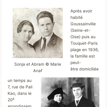
Après avoir
habité
Goussainville
(Seine-et-
Oise) puis au
Touquet-Paris
plage en 1936,
la famille est
peut-
Sonja et Abram © Marie
être domiciliée
Anaf
un temps au
7, rue de Pali
Kao, dans le
è
20
arrondissem