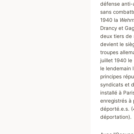
défense anti-a
sans combatt
1940 la
Wehr
Drancy et Gagn
deux tiers de 
devient le si
troupes allema
juillet 1940 l
le lendemain l
principes répu
syndicats et 
installé à Par
enregistrés à 
déporté.e.s. (
déportation).