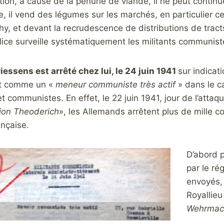
ion, à cause de la pénurie de viande, il ne peut continu
le, il vend des légumes sur les marchés, en particulier ce
y, et devant la recrudescence de distributions de tract
police surveille systématiquement les militants communis
essens est arrêté chez lui, le 24 juin 1941
sur indicat
t comme un «
meneur communiste très actif
» dans le c
t communistes. En effet, le 22 juin 1941, jour de l’attaqu
ion Theoderich
», les Allemands arrêtent plus de mille 
ançaise.
D’abord p
par le ré
envoyés, 
Royallieu
Wehrmac