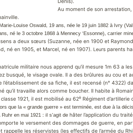
Denis).
Au moment de son arrestation, 
inville.
de Marie-Louise Oswald, 19 ans, née le 19 juin 1882 à Ivry (V
ans, né le 3 octobre 1868 à Mennecy ‘Essonne), carrier min
sens a deux sœurs (Suzanne, née en 1900 et Raymonde, 
, né en 1905, et Marcel, né en 1907).
Leu
rs parents ha
atricule militaire nous apprend qu’il mesure 1m 63 a les
nez busqué, le visage ovale. Il a des brûlures au cou et a
l’établissement de sa fiche, il est recensé (n° 4322) d
né qu’il travaille alors comme boucher. Il habite à Romai
è
 classe 1921, il est mobilisé au 62
Régiment d’artillerie
lors que la « grande guerre » est terminée, est due à la dé
hâter l’application du trait
a Ruhr en mai 1921 : il s’agit de
comporte le versement des dommages de guerre, en part
et rappelle les réservistes (les effectifs de l’armée du 