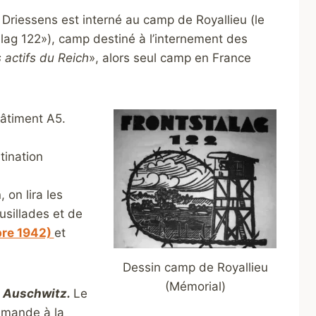
riessens est interné au camp de Royallieu (le
lag 122»), camp destiné à l’internement des
 actifs du Reich
», alors seul camp en France
Bâtiment A5.
tination
 on lira les
usillades et de
bre 1942)
et
Dessin camp de Royallieu
(Mémorial)
à
A
uschwitz.
Le
lemande à la