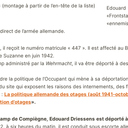
(montage à partir de l’en-tête de la liste)
Edouard D
«Frontsta
«
ennemis
 direct de l’armée allemande.
l reçoit le numéro matricule « 447 ». Il est affecté au 
ille Suzanne en juin 1942.
p administré par la
Wehrmacht
, il va être déporté à des
e la politique de l’Occupant qui mène à sa déportation,
du site qui exposent les raisons des internements, des f
 :
La politique allemande des otages (août 1941-octo
tion d’otages
».
 camp de Compiègne,
Edouard
Driessens
est déporté 
942, à six heures du matin, il est conduit sous escorte al