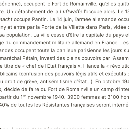
érienne), occupent le Fort de Romainville, qu’elles quitt
re. Un détachement de la
Luftwaffe
l’occupe alors. Le 13
macht
occupe Pantin. Le 14 juin, l’armée allemande occ
y et entre par la Porte de la Villette dans Paris, vidée
sa population. La ville cesse d’être la capitale du pays e
ège du commandement militaire allemand en France. Les
ndes occupent toute la banlieue parisienne les jours suiv
e maréchal Pétain, investi des pleins pouvoirs par l’Assem
e titre de « chef de l’Etat français ». Il lance la « révol
blicains (confusion des pouvoirs législatifs et exécutifs
du droit de grève, antisémitisme d’état…). En octobre 
is, décide de faire du Fort de Romainville un camp d’int
er
partir du 1
novembre 1940. 3900 femmes et 3100 homme
40% de toutes les Résistantes françaises seront interné