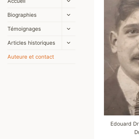
Accueil
le
menu
Ouvrir/fermer
Biographies
enfant
le
menu
Ouvrir/fermer
Témoignages
enfant
le
menu
Ouvrir/fermer
Articles historiques
enfant
le
menu
Auteure et contact
enfant
Edouard Dr
D