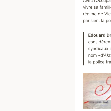
Avec l’Occupat
vivre sa famil
régime de Vich
parisien, la 
Edouard Dri
considèren
syndicaux e
nom «d’
Akt
la police fr