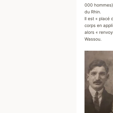
000 hommes). 
du Rhin.
Il est « placé 
corps en appli
alors « renvoy
Wassou.