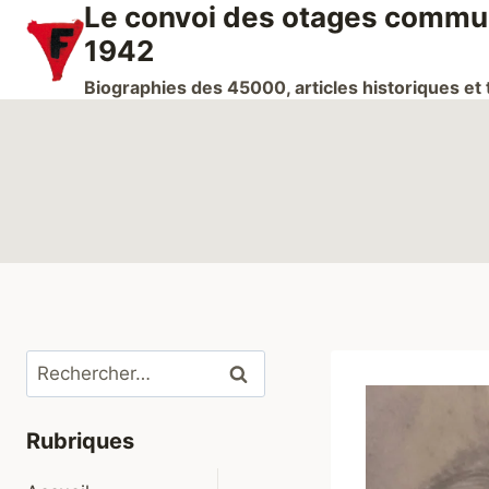
Le convoi des otages communi
Aller
au
1942
contenu
Biographies des 45000, articles historiques e
Rechercher :
Rubriques
Ouvrir/fermer