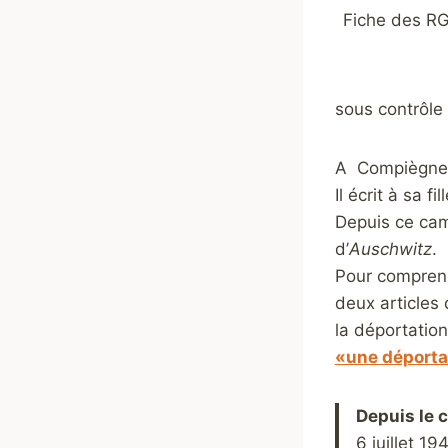
Fiche des RG 
sous contrôle
A Compiègne, i
Il écrit à sa f
Depuis ce cam
d’
Auschwitz
.
Pour comprendr
deux articles 
la déportation
«une déporta
Depuis le
6 juillet 1