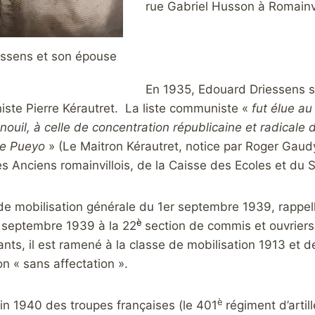
rue Gabriel Husson à Romainvi
ssens et son épouse
En 1935, Edouard Driessens se
ste Pierre Kérautret. La liste communiste «
fut élue au
ouil, à celle de concentration républicaine et radicale 
de Pueyo
» (Le Maitron Kérautret, notice par Roger Gaudy 
s Anciens romainvillois, de la Caisse des Ecoles et du
de mobilisation générale du 1er septembre 1939, rappelle 
è
3 septembre 1939 à la 22
section de commis et ouvriers 
nts, il est ramené à la classe de mobilisation 1913 et d
on « sans affectation ».
è
uin 1940 des troupes françaises (le 401
régiment d’artill