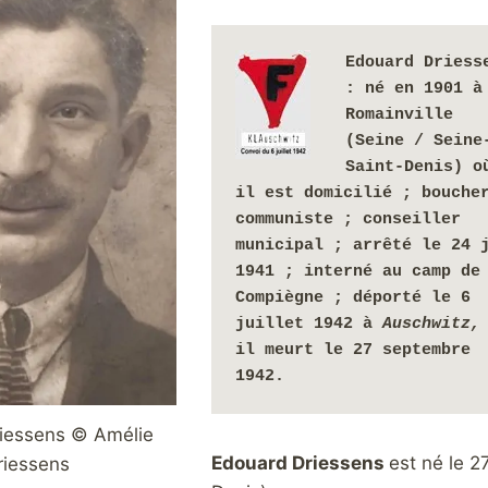
Edouard Driesse
: 
né en 1901 à 
Romainville 
(Seine / Seine
Saint-Denis) où
il est
domicilié ; boucher
communiste ; conseiller 
municipal ; arrêté le 24 j
1941 ; interné au camp de 
Compiègne ; déporté le 6 
juillet 1942 à 
Auschwitz,
il meurt le 27 septembre 
1942.
iessens © Amélie
Edouard Driessens
est né le 2
riessens