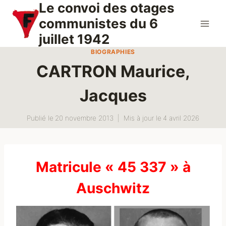
Le convoi des otages
Aller
au
communistes du 6
contenu
juillet 1942
BIOGRAPHIES
CARTRON Maurice,
Jacques
Publié le
20 novembre 2013
Mis à jour le
4 avril 2026
Matricule « 45 337 » à
Auschwitz