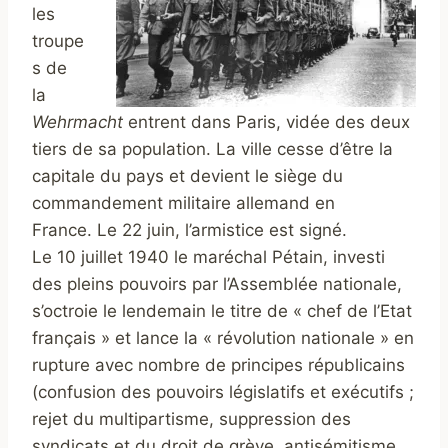
les
troupe
s de
la
Wehrmacht
entrent dans Paris, vidée des deux
tiers de sa population. La ville cesse d’être la
capitale du pays et devient le siège du
commandement militaire allemand en
France. Le 22 juin, l’armistice est signé.
Le 10 juillet 1940 le maréchal Pétain, investi
des pleins pouvoirs par l’Assemblée nationale,
s’octroie le lendemain le titre de « chef de l’Etat
français » et lance la « révolution nationale » en
rupture avec nombre de principes républicains
(confusion des pouvoirs législatifs et exécutifs ;
rejet du multipartisme, suppression des
syndicats et du droit de grève, antisémitisme