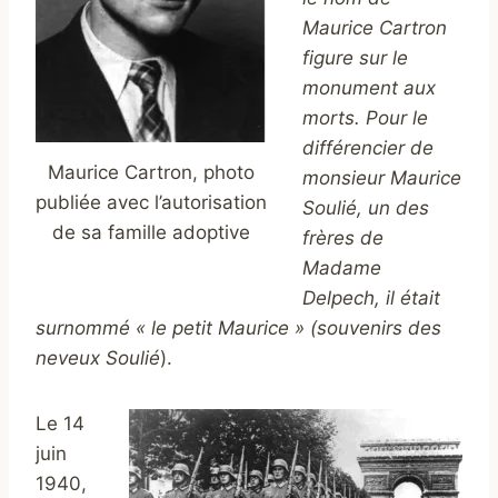
Maurice Cartron
figure sur le
monument aux
morts. Pour le
différencier de
Maurice Cartron, photo
monsieur Maurice
publiée avec l’autorisation
Soulié, un des
de sa famille adoptive
frères de
Madame
Delpech, il était
surnommé « le petit Maurice » (souvenirs des
neveux Soulié
).
Le 14
juin
1940,