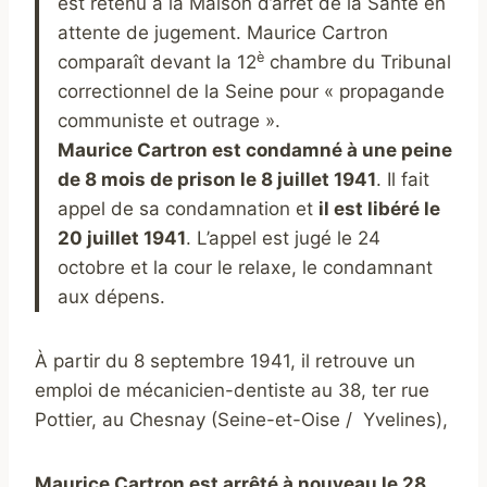
e
st retenu à la Maison d’arrêt de la Santé en
attente de jugement. Maurice Cartron
è
comparaît devant la 12
chambre du Tribunal
correctionnel de la Seine pour « propagande
communiste et outrage ».
Maurice Cartron est condamné à une peine
de 8 mois de prison le 8 juillet 1941
. Il fait
appel de sa condamnation et
il est libéré le
20 juillet 1941
. L’appel est jugé le 24
octobre et la cour le relaxe, le condamnant
aux dépens.
À partir du 8 septembre 1941, il retrouve un
emploi de mécanicien-dentiste au 38, ter rue
Pottier, au Chesnay (Seine-et-Oise / Yvelines),
Maurice Cartron est arrêté à nouveau le 28