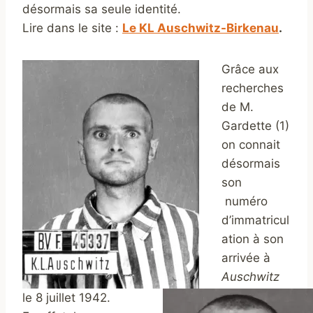
désormais sa seule identité.
Lire dans le site :
Le KL Auschwitz-Birkenau
.
Grâce aux
recherches
de M.
Gardette (1)
on connait
désormais
son
numéro
d’immatricul
ation à son
arrivée à
Auschwitz
le 8 juillet 1942.