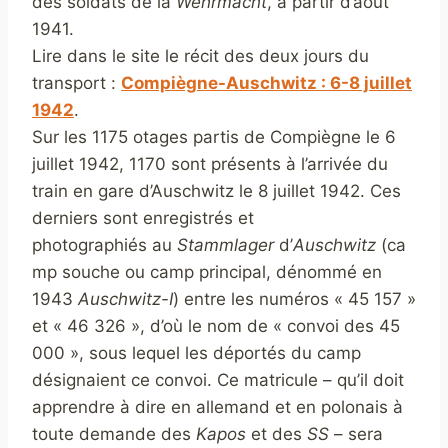
des soldats de la
Wehrmacht
, à partir d’août
1941.
Lire dans le site le récit des deux jours du
transport :
Compiègne-Auschwitz : 6-8 juillet
1942
.
Sur les 1175 otages partis de Compiègne le 6
juillet 1942, 1170 sont présents à l’arrivée du
train en gare d’Auschwitz le 8 juillet 1942. Ces
derniers sont enregistrés et
photographiés au
Stammlager
d’
Auschwitz
(ca
mp souche ou camp principal, dénommé en
1943
Auschwitz-I
) entre les numéros « 45 157 »
et « 46 326 », d’où le nom de « convoi des 45
000 », sous lequel les déportés du camp
désignaient ce convoi. Ce matricule – qu’il doit
apprendre à dire en allemand et en polonais à
toute demande des
Kapos
et des
SS
– sera