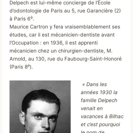
Delpech est lui-même concierge de l’École
d’odontologie de Paris au 5, rue Garancière (2)
è
à Paris 6
.
Maurice Cartron y fera vraisemblablement ses
études, car il est mécanicien-dentiste avant
l’Occupation : en 1936, il est apprenti
mécanicien chez un chirurgien-dentiste, M.
Arnold, au 130, rue du Faubourg-Saint-Honoré
è
(Paris 8
).
« Dans les
années 1930 la
famille Delpech
venait en
vacances à Bilhac
et c’est pourquoi
le nom de