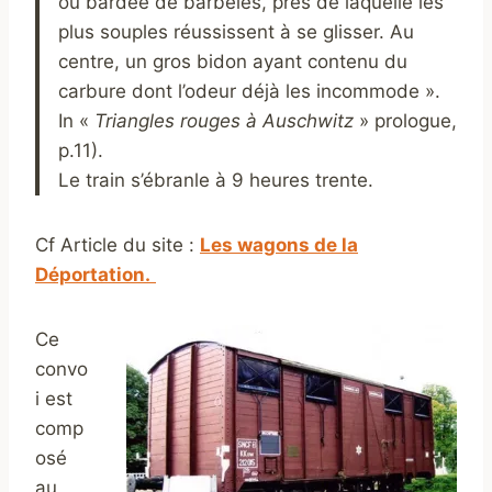
ou bardée de barbelés, près de laquelle les
plus souples réussissent à se glisser. Au
centre, un gros bidon ayant contenu du
carbure dont l’odeur déjà les incommode ».
In «
Triangles rouges à Auschwitz
» prologue,
p.11).
Le train s’ébranle à 9 heures trente.
Cf Article du site :
Les wagons de la
Déportation.
Ce
convo
i est
comp
osé
au