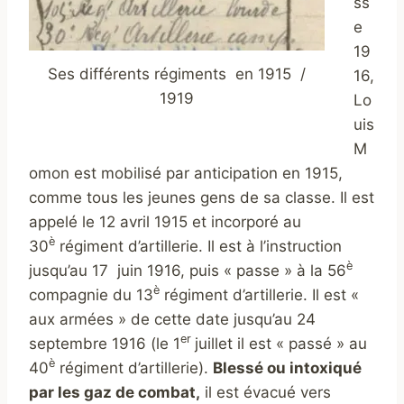
ss
e
19
Ses différents régiments en 1915 /
16,
1919
Lo
uis
M
omon est mobilisé par anticipation en 1915,
comme tous les jeunes gens de sa classe. Il est
appelé le 12 avril 1915 et incorporé au
è
30
régiment d’artillerie. Il est à l’instruction
è
jusqu’au 17 juin 1916, puis « passe » à la 56
è
compagnie du 13
régiment d’artillerie. Il est «
aux armées » de cette date jusqu’au 24
er
septembre 1916 (le 1
juillet il est « passé » au
è
40
régiment d’artillerie).
Blessé ou intoxiqué
par les gaz de combat,
il est évacué vers