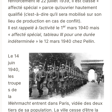
renforcement le 22 juillet 1939, il est classé «
affecté spécial » parce qu’ouvrier hautement
qualifié (c’est-à-dire qu’il sera mobilisé sur son
lieu de production en cas de conflit).
er
Il est
rappelé à l’activité
le 1
mars 1940 mais
«
affecté spécial, tableau III pour une durée
indéterminée
» le 12 mars 1940 chez Pellin.
Le 14
juin
1940,
les
troupe
s de
la
Wehrmacht
entrent dans Paris, vidée des deux
tiers de sa population. La ville cesse d’être la