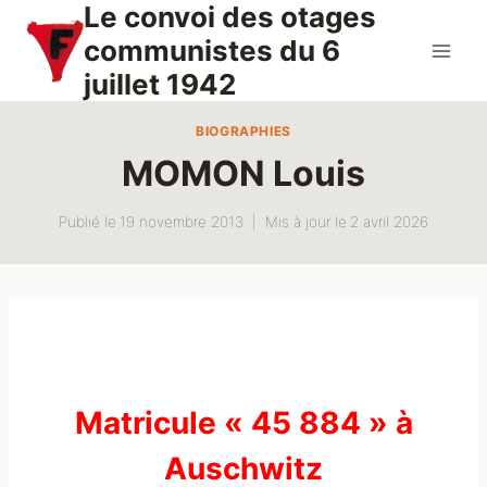
Le convoi des otages
Aller
au
communistes du 6
contenu
juillet 1942
BIOGRAPHIES
MOMON Louis
Publié le
19 novembre 2013
Mis à jour le
2 avril 2026
Matricule « 45 884 » à
Auschwitz