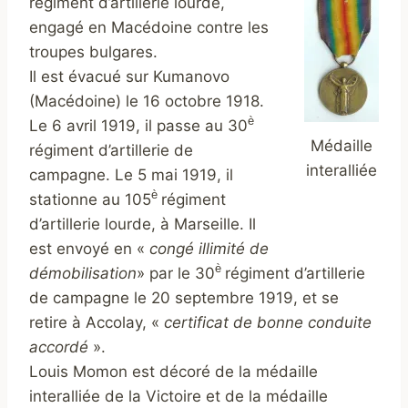
régiment d’artillerie lourde,
engagé en Macédoine contre les
troupes bulgares.
Il est évacué sur Kumanovo
(Macédoine) le 16 octobre 1918.
è
Le 6 avril 1919, il passe au 30
Médaille
régiment d’artillerie de
interalliée
campagne. Le 5 mai 1919, il
è
stationne au 105
régiment
d’artillerie lourde, à Marseille. Il
est envoyé en «
congé illimité de
è
démobilisation
» par le 30
régiment d’artillerie
de campagne le 20 septembre 1919, et se
retire à Accolay, «
certificat de bonne conduite
accordé
».
Louis Momon est décoré de la médaille
interalliée de la Victoire et de la médaille