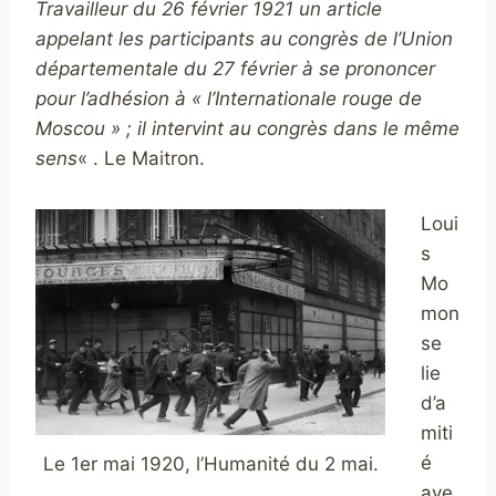
Travailleur du 26 février 1921 un article
appelant les participants au congrès de l’Union
départementale du 27 février à se prononcer
pour l’adhésion à « l’Internationale rouge de
Moscou » ; il intervint au congrès dans le même
sens
« . Le Maitron.
Loui
s
Mo
mon
se
lie
d’a
miti
é
Le 1er mai 1920, l’Humanité du 2 mai.
ave