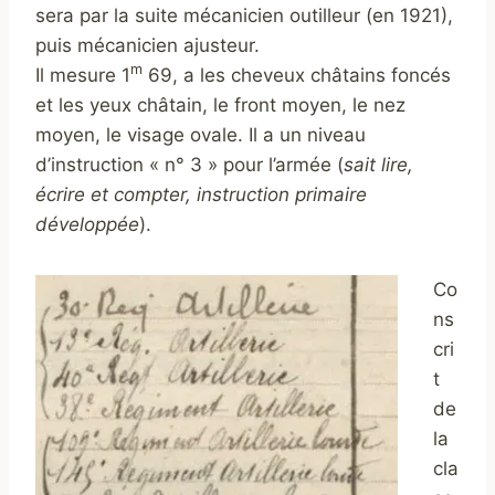
sera par la suite mécanicien outilleur (en 1921),
puis mécanicien ajusteur.
m
Il mesure 1
69, a les cheveux châtains foncés
et les yeux châtain, le front moyen, le nez
moyen, le visage ovale. Il a un niveau
d’instruction « n° 3 » pour l’armée (
sait lire,
écrire et compter, instruction primaire
développée
).
Co
ns
cri
t
de
la
cla