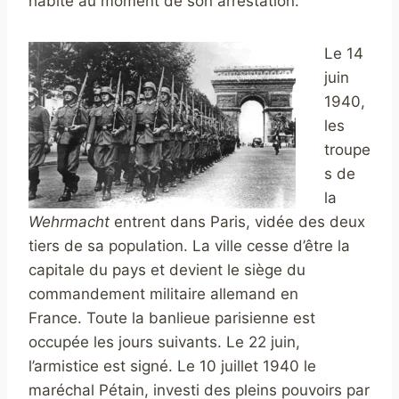
habite au moment de son arrestation.
Le 14
juin
1940,
les
troupe
s de
la
Wehrmacht
entrent dans Paris, vidée des deux
tiers de sa population. La ville cesse d’être la
capitale du pays et devient le siège du
commandement militaire allemand en
France. Toute la banlieue parisienne est
occupée les jours suivants. Le 22 juin,
l’armistice est signé. Le 10 juillet 1940 le
maréchal Pétain, investi des pleins pouvoirs par