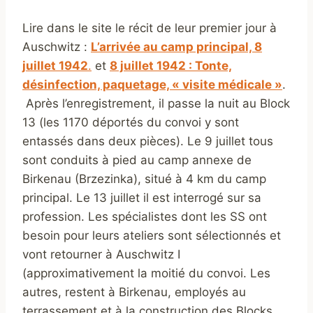
Lire dans le site le récit de leur premier jour à
Auschwitz :
L’arrivée au camp principal, 8
juillet 1942
.
et
8 juillet 1942 : Tonte,
désinfection, paquetage, « visite médicale »
.
Après l’enregistrement, il passe la nuit au Block
13 (les 1170 déportés du convoi y sont
entassés dans deux pièces). Le 9 juillet tous
sont conduits à pied au camp annexe de
Birkenau (Brzezinka), situé à 4 km du camp
principal. Le 13 juillet il est interrogé sur sa
profession. Les spécialistes dont les SS ont
besoin pour leurs ateliers sont sélectionnés et
vont retourner à Auschwitz I
(approximativement la moitié du convoi. Les
autres, restent à Birkenau, employés au
terrassement et à la construction des Blocks.