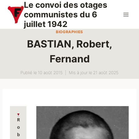
Le convoi des otages
Aller
au
communistes du 6
contenu
juillet 1942
BIOGRAPHIES
BASTIAN, Robert,
Fernand
Publié le
10 août 2015
Mis à jour le
21 août 2025
R
o
b