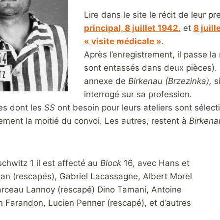
Lire dans le site le récit de leur p
principal, 8 juillet 1942
.
et
8 juil
« visite médicale »
.
Après l’enregistrement, il passe la
sont entassés dans deux pièces). L
annexe de
Birkenau (Brzezinka),
si
interrogé sur sa profession.
tes dont les
SS
ont besoin pour leurs ateliers sont sélec
ement la moitié du convoi. Les autres, restent à
Birkena
hwitz 1 il est affecté au
Block
16, avec Hans et
n (rescapés), Gabriel Lacassagne, Albert Morel
rceau Lannoy (rescapé) Dino Tamani, Antoine
n Farandon, Lucien Penner (rescapé), et d’autres