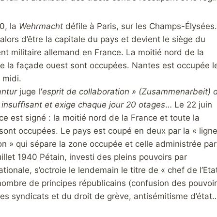
0, la
Wehrmacht
défile à Paris, sur les Champs-Élysées.
 alors d’être la capitale du pays et devient le siège du
militaire allemand en France. La moitié nord de la
te la façade ouest sont occupées. Nantes est occupée l
 midi.
ntur
juge l
’
esprit de collaboration » (Zusammenarbeit)
 insuffisant et
exige chaque jour 20 otages
… Le 22 juin
ice est signé : la moitié nord de la France et toute la
sont occupées. Le pays est coupé en deux par la « lign
n » qui sépare la zone occupée et celle administrée par
uillet 1940 Pétain, investi des pleins pouvoirs par
ionale, s’octroie le lendemain le titre de « chef de l’Etat
ombre de principes républicains (confusion des pouvoirs l
es syndicats et du droit de grève, antisémitisme d’état…