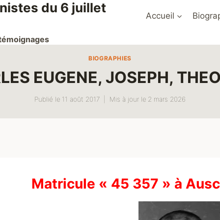
stes du 6 juillet
Accueil
Biogra
t témoignages
BIOGRAPHIES
LES EUGENE, JOSEPH, THE
Publié le
11 août 2017
Mis à jour le
2 mars 2026
Matricule « 45 357 » à Aus