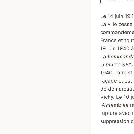
Le 14 juin 194
La ville cesse
commandement 
France et tou
19 juin 1940 à
La
Kommanda
la mairie SFIO
1940, l’armist
façade ouest 
de démarcatio
Vichy. Le 10 j
l’Assemblée nat
rupture avec n
suppression d