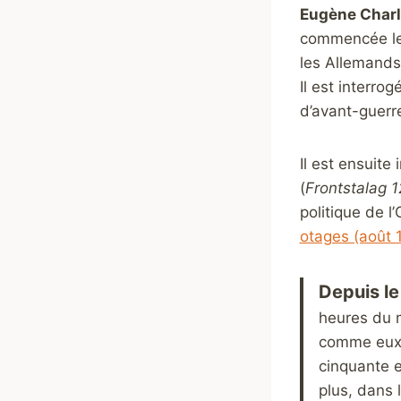
Eugène Charle
commencée le 2
les Allemands 
Il est interrog
d’avant-guerr
Il est ensuit
(
Frontstalag 1
politique de l
otages (août 
Depuis l
heures du m
comme eux 
cinquante e
plus, dans 