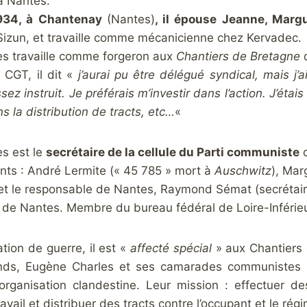
à Nantes.
1934, à Chantenay
(Nantes)
, il épouse Jeanne, Margu
zun, et travaille comme mécanicienne chez Kervadec.
s travaille comme forgeron aux
Chantiers de Bretagne
d
 CGT, il dit «
j’aurai pu être délégué syndical, mais j
sez instruit. Je préférais m’investir dans l’action. J’éta
ns la distribution de tracts, etc…
«
s est le
secrétaire de la cellule du Parti communiste
d
ants : André Lermite (« 45 785 » mort à
Auschwitz
), Mar
 et le responsable de Nantes, Raymond Sémat (secrétaire
de Nantes. Membre du bureau fédéral de Loire-Inférieu
ation de guerre, il est «
affecté spécial
» aux Chantiers 
nds, Eugène Charles et ses camarades communistes 
organisation clandestine. Leur mission : effectuer de
travail et distribuer des tracts contre l’occupant et le ré