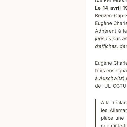
rue Perrières 
Le 14 avril 
Beuzec-Cap-Si
Eugène Charle
Adhérent à la
jugeais pas as
d’affiches, da
Eugène Charle
trois enseign
à
Auschwitz
)
de l’UL-CGTU 
A la déclar
les Allema
place une 
ralentir le 