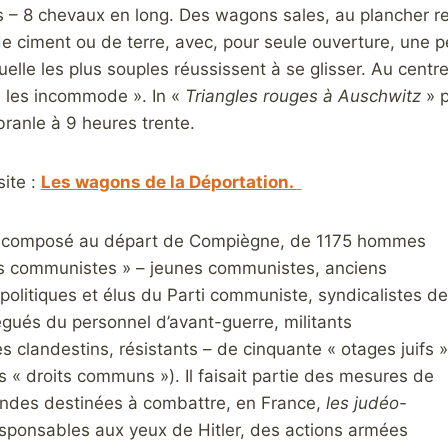
– 8 chevaux en long. Des wagons sales, au plancher rec
e ciment ou de terre, avec, pour seule ouverture, une p
uelle les plus souples réussissent à se glisser. Au cent
à les incommode ». In «
Triangles rouges à Auschwitz
» p
ébranle à 9 heures trente.
site :
Les wagons de la Déportation.
t composé au départ de Compiègne, de 1175 hommes
s communistes » – jeunes communistes, anciens
politiques et élus du Parti communiste, syndicalistes de
égués du personnel d’avant-guerre, militants
es clandestins, résistants – de cinquante « otages juifs »
 « droits communs »). Il faisait partie des mesures de
andes destinées à combattre, en France,
les judéo-
sponsables aux yeux de Hitler, des actions armées