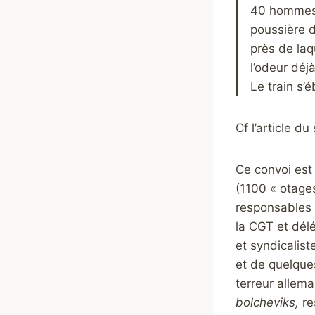
40 hommes 
poussière d
près de laq
l’odeur déj
Le train s’
Cf l’article du 
Ce convoi es
(1100 « otage
responsables 
la CGT et dél
et syndicalist
et de quelques
terreur allem
bolcheviks,
re