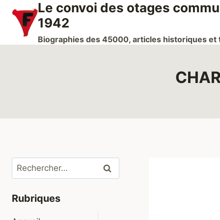
Le convoi des otages communi
Aller
au
1942
contenu
Biographies des 45000, articles historiques e
CHAR
Rechercher :
Rubriques
Ouvrir/fermer