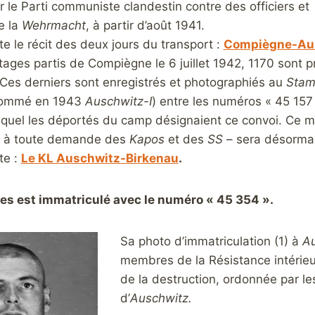
 le Parti communiste clandestin contre des officiers et
e la
Wehrmacht
, à partir d’août 1941.
ite le récit des deux jours du transport :
Compiègne-Ausc
tages partis de Compiègne le 6 juillet 1942, 1170 sont pr
. Ces derniers sont enregistrés et photographiés au
Stam
énommé en 1943
Auschwitz-I
) entre les numéros « 45 157
equel les déportés du camp désignaient ce convoi. Ce mat
is à toute demande des
Kapos
et des
SS
– sera désormais
te :
Le KL Auschwitz-Birkenau
.
es est immatriculé avec le numéro « 45 354 ».
Sa photo d’immatriculation (1) à
Au
membres de la Résistance intérie
de la destruction, ordonnée par l
d’
Auschwitz.