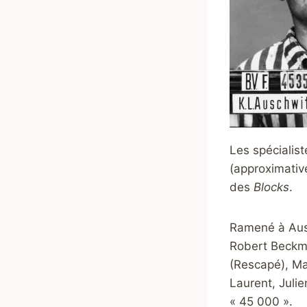
Les spécialis
(approximativ
des
Blocks
.
Ramené à Ausc
Robert Beckma
(Rescapé), Ma
Laurent, Julie
« 45 000 ».