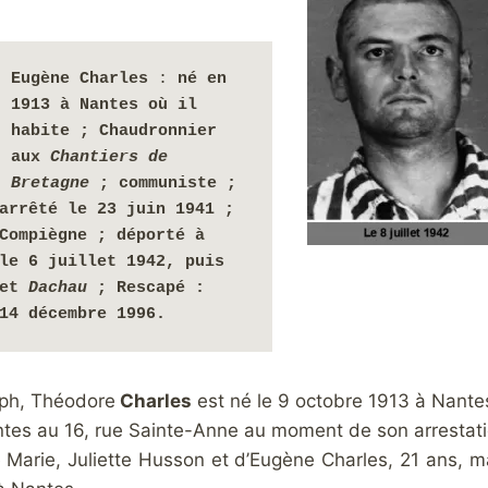
Eugène Charles 
: 
né en 
1913 à Nantes où il 
habite ; Chaudronnier 
aux 
Chantiers de 
Bretagne 
; communiste ;
arrêté le 23 juin 1941 ; 
interné à Compiègne ; déporté à 
 le 6 juillet 1942, puis 
et
 Dachau
 ; Rescapé : 
14 décembre 1996. 
eph, Théodore
Charles
est né le 9 octobre 1913 à Nantes
antes au 16, rue Sainte-Anne au moment de son arrestati
s de Marie, Juliette Husson et d’Eugène Charles, 21 ans