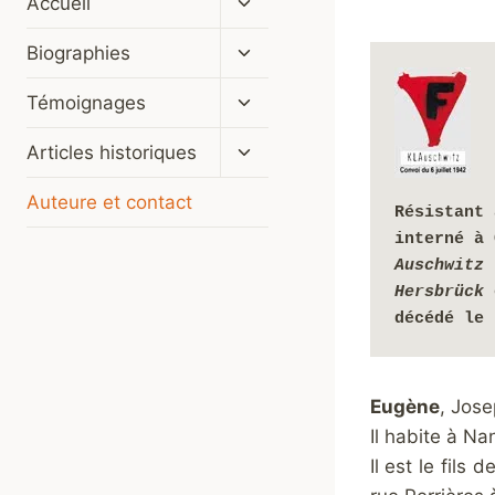
Accueil
le
menu
Ouvrir/fermer
Biographies
enfant
le
menu
Ouvrir/fermer
Témoignages
enfant
le
menu
Ouvrir/fermer
Articles historiques
enfant
le
menu
Auteure et contact
Résistant 
enfant
Auschwitz
Hersbrück 
décédé le 
Eugène
, Jos
Il habite à N
Il est le fil