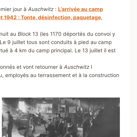
remier jour à
Auschwitz
:
L’arrivée au camp
let 1942 : Tonte, désinfection, paquetage,
 nuit au
Block
13 (les 1170 déportés du convoi y
e 9 juillet tous sont conduits à pied au camp
tué à 4 km du camp principal. Le 13 juillet il est
tionnés et vont retourner à
Auschwitz
I
u
, employés au terrassement et à la construction