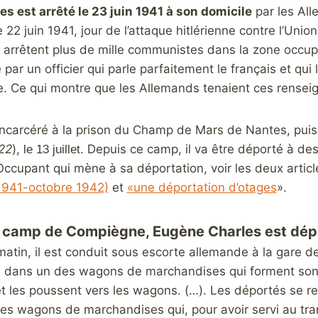
s est arrêté le 23 juin 1941 à son domicile
par les All
2 juin 1941, jour de l’attaque hitlérienne contre l’Unio
arrêtent plus de mille communistes dans la zone occupée
é par un officier qui parle parfaitement le français et qui lu
e. Ce qui montre que les Allemands tenaient ces rensei
e incarcéré à la prison du Champ de Mars de Nantes, pu
22
),
Depuis ce camp, il va être déporté à de
le 13 juillet.
’Occupant qui mène à sa déportation, voir les deux articl
1941-octobre 1942)
et
«une déportation d’otages
».
e camp de Compiègne, Eugène Charles est dép
atin, il est conduit sous escorte allemande à la gare
dans un des wagons de marchandises qui forment son 
t les poussent vers les wagons. (…). Les déportés se re
les wagons de marchandises qui, pour avoir servi au tran