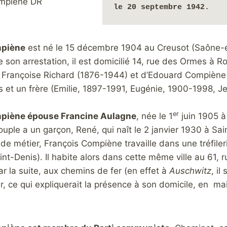
mpiène DR
le 20 septembre 1942.
mpiène
est né le 15 décembre 1904 au Creusot (Saône-e
on arrestation, il est domicilié 14, rue des Ormes à Ro
s de Françoise Richard (1876-1944) et d’Edouard Compièn
urs et un frère (Emilie, 1897-1991, Eugénie, 1900-1998,
er
piène épouse Francine Aulagne
, née le 1
juin 1905 à
uple a un garçon, René, qui naît le 2 janvier 1930 à Sa
e métier, François Compiène travaille dans une tréfiler
t-Denis). Il habite alors dans cette même ville au 61, r
 la suite, aux chemins de fer (en effet à
Auschwitz
, il
, ce qui expliquerait la présence à son domicile, en mai 