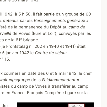
atif le 26 mars 1942.
il 1942, à 5 h 50, il fait partie d’un groupe de 60
 «
détenus par les Renseignements généraux
»
sféré de la permanence du Dépôt au
camp de
rveillé
de Voves (Eure et Loir), convoyés par les
è
s de la 61
brigade.
le Frontstalag n° 202 en 1940 et 1941) était
 5 janvier 1942 le
Centre de séjour
° 15.
 courriers en date des 6 et 9 mai 1942, le chef
waltungsgruppe
de la
Feldkommandantu
r
nistes du camp de Voves à transférer au camp
 en France. François Compiène figure sur la
andes