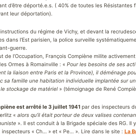
ant d’être déporté.e.s. ( 40% de toutes les Résistantes 
ant leur déportation).
 instructions du régime de Vichy, et devant la recrudesce
 dans l’Est parisien, la police surveille systématique
ant-guerre.
t de l’Occupation, François Compiène milite activement d
des Ormes à Romainville : «
Pour les besoins de ses acti
t la liaison entre Paris et la Province), il déménage pour
 sa famille une habitation individuelle implantée sur u
 le stockage de matériel
» (témoignage de René Compiène
iène est arrêté le 3 juillet 1941
par des inspecteurs d
erlitz «
alors qu’il était porteur de deux valises contenan
muniste
». Il est conduit à la Brigade spéciale des RG. Il y
inspecteurs « Ch… » et « Pe… ». Lire dans le site :
La B