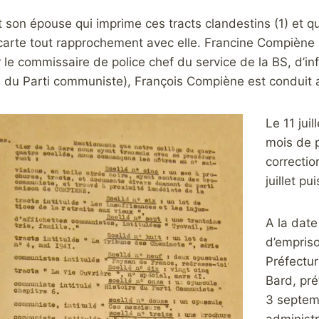
t son épouse qui imprime ces tracts clandestins (1) et qui
 écarte tout rapprochement avec elle. Francine Compiène 
r le commissaire de police chef du service de la BS, d’
n du Parti communiste), François Compiène est conduit a
Le 11 jui
mois de p
correctio
juillet pu
A la date
d’empriso
Préfectur
Bard, pré
3 septem