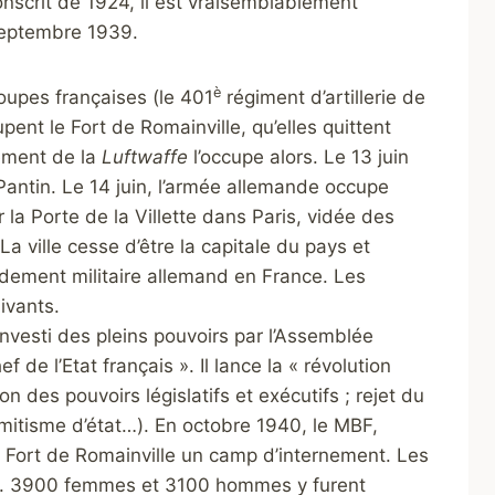
nscrit de 1924, il est vraisemblablement
 septembre 1939.
è
oupes françaises (le 401
régiment d’artillerie de
ent le Fort de Romainville, qu’elles quittent
ement de la
Luftwaffe
l’occupe alors. Le 13 juin
antin. Le 14 juin, l’armée allemande occupe
 la Porte de la Villette dans Paris, vidée des
La ville cesse d’être la capitale du pays et
ement militaire allemand en France. Les
ivants.
 investi des pleins pouvoirs par l’Assemblée
f de l’Etat français ». Il lance la « révolution
 des pouvoirs législatifs et exécutifs ; rejet du
mitisme d’état…). En octobre 1940, le MBF,
 Fort de Romainville un camp d’internement. Les
 3900 femmes et 3100 hommes y furent