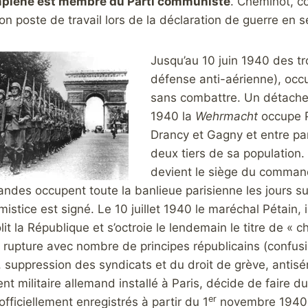
piène est membre du Parti communiste
. Cheminot, co
on poste de travail lors de la déclaration de guerre en
Jusqu’au 10 juin 1940 des tr
défense anti-aérienne), occup
sans combattre. Un détach
1940 la
Wehrmacht
occupe P
Drancy et Gagny et entre par
deux tiers de sa population. 
devient le siège du command
ndes occupent toute la banlieue parisienne les jours su
armistice est signé. Le 10 juillet 1940 le maréchal Pétain,
it la République et s’octroie le lendemain le titre de « che
 rupture avec nombre de principes républicains (confusion
, suppression des syndicats et du droit de grève, antisé
militaire allemand installé à Paris, décide de faire du
er
fficiellement enregistrés à partir du 1
novembre 1940.