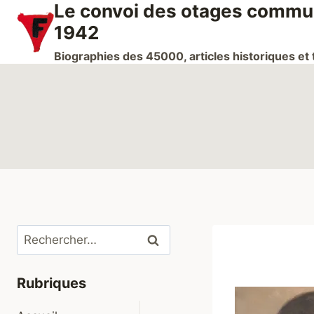
Le convoi des otages communi
Aller
au
1942
contenu
Biographies des 45000, articles historiques e
Rechercher :
Rubriques
Ouvrir/fermer