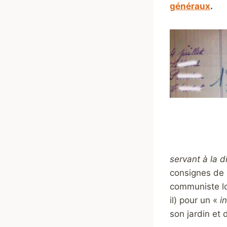
généraux
.
servant à la d
consignes de 
communiste lor
il) pour un «
i
son jardin et d