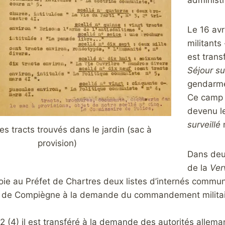
administr
Le 16 avr
militants
est tran
Séjour su
gendarme
Ce camp (
devenu le
surveillé
n
es tracts trouvés dans le jardin (sac à
provision)
Dans deux
de la
Ver
oie au Préfet de Chartres deux listes d’internés commu
 de Compiègne à la demande du commandement militaire
.
2 (4) il est transféré à la demande des autorités allem