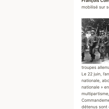
François Com
mobilisé sur s
troupes allema
Le 22 juin, l’
nationale, abol
nationale » en
multipartisme
Commandement 
détenus sont o