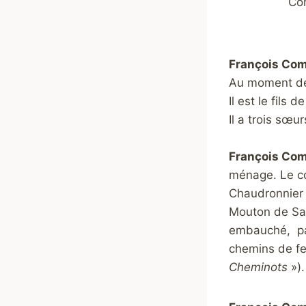
Co
François Co
Au moment de s
Il est le fil
Il a trois sœ
François Com
ménage. Le co
Chaudronnier d
Mouton de Sain
embauché, par
chemins de fer
Cheminots
»).