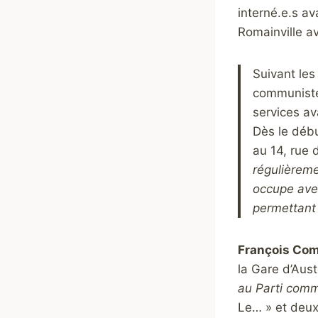
interné.e.s av
Romainville av
Suivant les
communistes
services av
Dès le débu
au 14, rue 
régulièremen
occupe avec
permettant
François Comp
la Gare d’Aust
au Parti com
Le… » et deux 