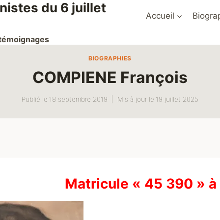
stes du 6 juillet
Accueil
Biogra
t témoignages
BIOGRAPHIES
COMPIENE François
Publié le
18 septembre 2019
Mis à jour le
19 juillet 2025
Matricule « 45 390 » 