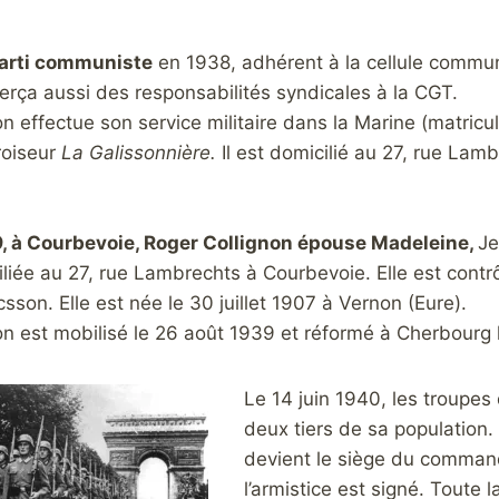
arti communiste
en 1938, adhérent à la cellule commu
erça aussi des responsabilités syndicales à la CGT.
n effectue son service militaire dans la Marine (matric
croiseur
La Galissonnière.
Il est domicilié au 27, rue Lam
9, à Courbevoie, Roger Collignon épouse Madeleine,
Je
liée au 27, rue Lambrechts à Courbevoie. Elle est contrô
csson. Elle est née le 30 juillet 1907 à Vernon (Eure).
on est mobilisé le 26 août 1939 et réformé à Cherbourg 
Le 14 juin 1940, les troupes
deux tiers de sa population. 
devient le siège du command
l’armistice est signé. Toute 