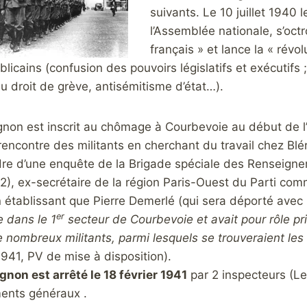
suivants. Le 10 juillet 1940 
l’Assemblée nationale, s’octro
français » et lance la « rév
blicains (confusion des pouvoirs législatifs et exécutifs
u droit de grève, antisémitisme d’état…).
gnon est inscrit au chômage à Courbevoie au début de l’
l rencontre des militants en cherchant du travail chez Blé
re d’une enquête de la Brigade spéciale des Renseigne
), ex-secrétaire de la région Paris-Ouest du Parti com
établissant que Pierre Demerlé (qui sera déporté avec 
er
 dans le 1
secteur de Courbevoie et avait pour rôle pri
e nombreux militants, parmi lesquels se trouveraient le
 1941, PV de mise à disposition).
gnon est arrêté le 18 février 1941
par 2 inspecteurs (Le
ents généraux .