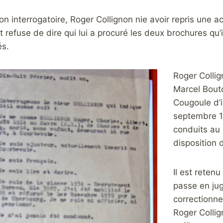
n interrogatoire, Roger Collignon nie avoir repris une act
refuse de dire qui lui a procuré les deux brochures qu’
és.
Roger Colli
Marcel Bouto
Cougoule d’i
septembre 19
conduits au 
disposition 
Il est retenu
passe en ju
correctionne
Roger Collig