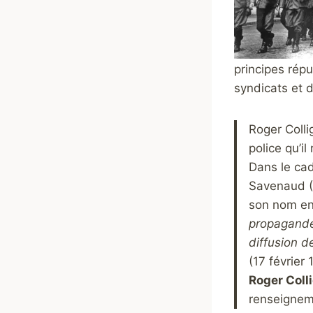
principes répu
syndicats et d
Roger Colli
police qu’i
Dans le cad
Savenaud (2
son nom en 
propagande
diffusion d
(17 février
Roger Colli
renseignem