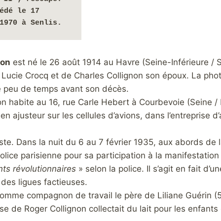
édé 
le 17 
1970 à Senlis. 
non
est né le 26 août 1914 au Havre (Seine-Inférieure / 
 de Lucie Crocq et de Charles Collignon son époux.
La phot
te peu de temps avant son décès
.
on habite au 16, rue Carle Hebert à Courbevoie (Seine 
ien ajusteur sur les cellules d’avions, dans l’entreprise 
ciste. Dans la nuit du 6 au 7 février 1935, aux abords de
police parisienne pour sa participation à la manifestation
ts révolutionnaires
» selon la police. Il s’agit en fait d
des ligues factieuses.
comme compagnon de travail le père de Liliane Guérin (5),
se de Roger Collignon collectait du lait pour les enfant