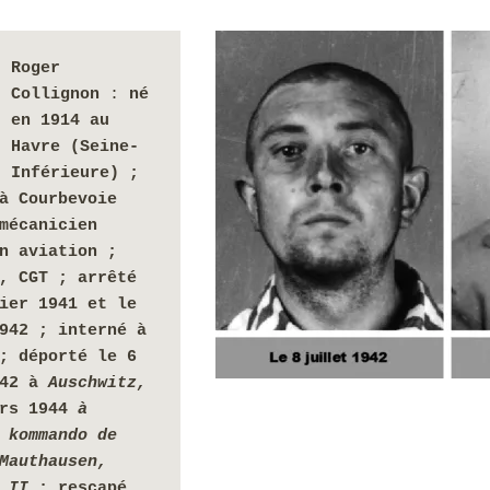
Roger 
Collignon
 : 
né 
en 1914 au 
Havre (Seine-
Inférieure) ; 
à Courbevoie 
mécanicien 
n aviation ; 
, CGT ; arrêté 
ier 1941 et le 
942 ; interné à 
;
déporté le 6 
42 à 
Auschwitz, 
rs 1944
 à 
 kommando de 
Mauthausen, 
 II
 ; rescapé. 