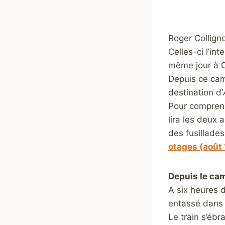
Roger Collign
Celles-ci l’in
même jour à 
Depuis ce cam
destination d’
Pour comprend
lira les deux 
des fusillades
otages (août
Depuis le ca
A six heures 
entassé dans 
Le train s’ébr