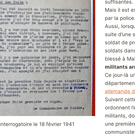
suffisantes.
Mais il est 
par la police
Aussi, lorsq
suite d’une s
soldat de pr
soldats dans 
blessé à Mal
militants ar
Ce jour-là u
département 
allemande d
Suivant cett
ordonnent l’
militants, do
une première
interrogatoire le 18 février 1941
communiste