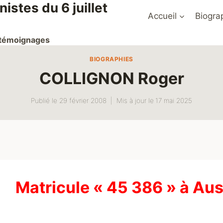
stes du 6 juillet
Accueil
Biogra
t témoignages
BIOGRAPHIES
COLLIGNON Roger
Publié le
29 février 2008
Mis à jour le
17 mai 2025
Matricule « 45 386 » à Au