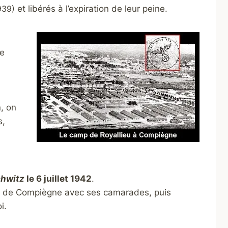
939)
et libérés à l’expiration de leur peine.
le
, on
s,
hwitz
le 6 juillet 1942
.
are de Compiègne avec ses camarades, puis
i.