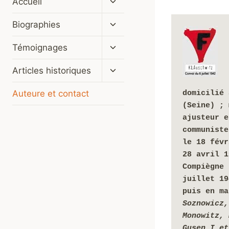
Accueil
le
menu
Ouvrir/fermer
Biographies
enfant
le
menu
Ouvrir/fermer
Témoignages
enfant
le
menu
Ouvrir/fermer
Articles historiques
enfant
le
menu
Auteure et contact
domicilié 
enfant
(Seine) ; 
ajusteur e
communiste
le 18 févr
28 avril 1
Compiègne 
juillet 19
puis en ma
Soznowicz,
Monowitz, 
Gusen I et