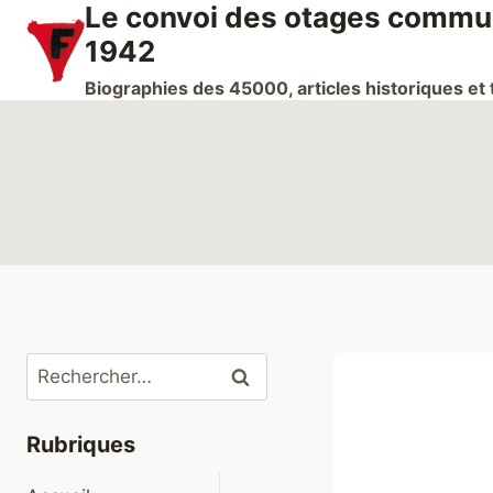
Le convoi des otages communi
Aller
au
1942
contenu
Biographies des 45000, articles historiques e
Rechercher :
Rubriques
Ouvrir/fermer