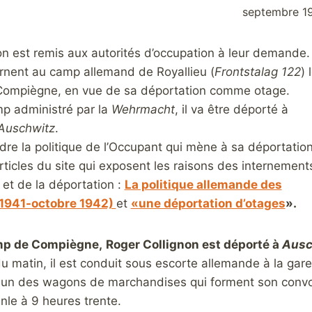
septembre 1
on est remis aux autorités d’occupation à leur demande.
ternent au camp allemand de Royallieu (
Frontstalag 122
) 
Compiègne, en vue de sa déportation comm
e otage.
p administré par la
Wehrmacht
, il va être déporté à
Auschwitz
.
re la politique de l’Occupant qui mène à sa déportation
articles du site qui exposent les raisons des internement
 et de la déportation :
La politique allemande des
 1941-octobre 1942)
et
«une déportation d’otages
».
mp de Compiègne,
Roger Collignon est déporté à
A
usc
du matin, il est conduit sous escorte allemande à la g
un des wagons de marchandises qui forment son convo
anle à 9 heures trente.