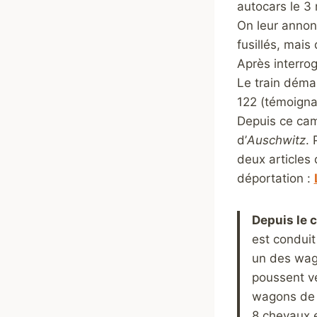
autocars le 3
On leur annonc
fusillés, mais
Après interro
Le train déma
122 (témoigna
Depuis ce cam
d’
Auschwitz
. 
deux articles 
déportation :
Depuis le 
est condui
un des wag
poussent ve
wagons de m
8 chevaux e