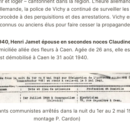
rrir et loger – cantonnent dans la région. L’heure allem
llemande, la police de Vichy a continué de surveiller le
 procède à des perquisitions et des arrestations. Vichy en
onnus ou anciens élus pour faire cesser la propagand
t 1940, Henri Jamet épouse en secondes noces Claudin
miciliée allée des fleurs à Caen. Agée de 26 ans, elle est
st démobilisé à Caen le 31 août 1940.
tants communistes arrêtés dans la nuit du 1er au 2 mai 
montage P. Cardon)