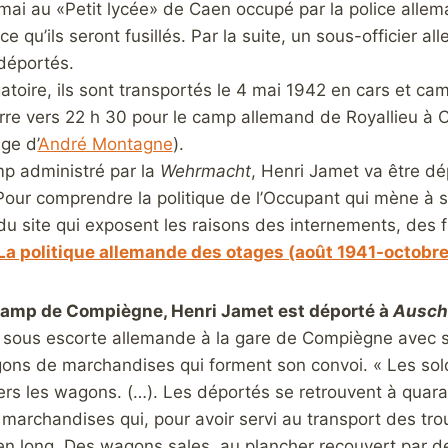
 mai au «Petit lycée» de Caen occupé par la police alle
e qu’ils seront fusillés. Par la suite, un sous-officier 
 déportés.
gatoire, ils sont transportés le 4 mai 1942 en cars et c
rre vers 22 h 30 pour le camp allemand de Royallieu à 
ge d’
André Montagne
).
p administré par la
Wehrmacht
, Henri Jamet va être dé
Pour comprendre la politique de l’Occupant qui mène à sa
du site qui exposent les raisons des internements, des f
La politique allemande des otages (août 1941-octobr
camp de Compiègne, Henri Jamet est déporté à
Ausch
t sous escorte allemande à la gare de Compiègne avec
ons de marchandises qui forment son convoi. « Les sol
rs les wagons. (…). Les déportés se retrouvent à quaran
archandises qui, pour avoir servi au transport des trou
n long. Des wagons sales, au plancher recouvert par de