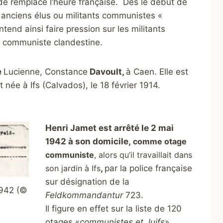
ande remplace l’heure française. Dès le début de
s anciens élus ou militants communistes «
tend ainsi faire pression sur les militants
e communiste clandestine.
e
Lucienne, Constance
Davoult,
à Caen. Elle est
 née à Ifs (Calvados), le 18 février 1914.
Henri Jamet est arrêté le 2 mai
1942 à son domicile,
comme otage
communiste
, alors qu’il travaillait dans
son jardin à Ifs
,
par la police française
sur désignation de la
1942 (©
Feldkommandantur
723.
Il figure en effet sur la liste de 120
otages «
communistes et Juifs
»