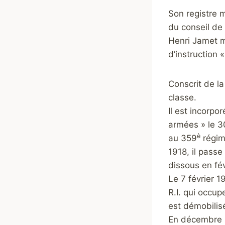
Son registre m
du conseil de 
Henri Jamet me
d’instruction 
Conscrit de la
classe.
Il est incorpo
armées » le 3
è
au 359
régime
1918, il passe
dissous en fév
Le 7 février 1
R.I. qui occup
est démobilisé
En décembre 19