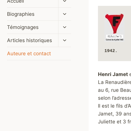
Accueil
le
menu
Ouvrir/fermer
Biographies
enfant
le
menu
Ouvrir/fermer
Témoignages
enfant
le
menu
Ouvrir/fermer
Articles historiques
enfant
le
1942
.
menu
Auteure et contact
enfant
Henri Jamet
La Renaudière 
au 6, rue Bea
selon l’adres
Il est le fils
Jamet, 39 ans,
Juliette et 3 