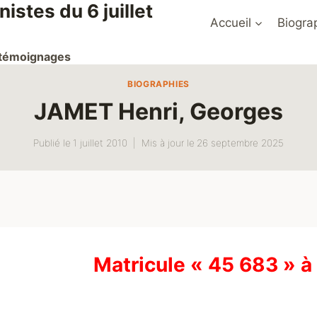
stes du 6 juillet
Accueil
Biogra
t témoignages
BIOGRAPHIES
JAMET Henri, Georges
Publié le
1 juillet 2010
Mis à jour le
26 septembre 2025
Matricule « 45 683 » 