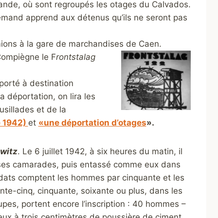
mande, où sont regroupés les otages du Calvados.
allemand apprend aux détenus qu’ils ne seront pas
amions à la gare de marchandises de Caen.
Compiègne le F
rontstalag
porté à destination
 déportation, on lira les
usillades et de la
e 1942)
et
«une déportation d’otages
».
witz
. Le 6 juillet 1942, à six heures du matin, il
 ses camarades, puis entassé comme eux dans
dats comptent les hommes par cinquante et les
te-cinq, cinquante, soixante ou plus, dans les
pes, portent encore l’inscription : 40 hommes –
ux à trois centimètres de poussière de ciment