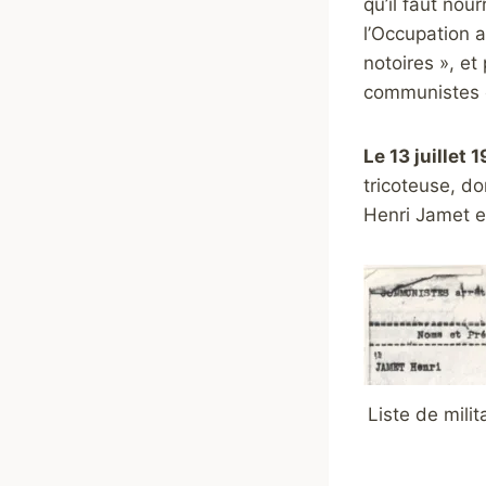
qu’il faut nou
l’Occupation a
notoires », et
communistes c
Le 13 juille
tricoteuse, do
Henri Jamet e
Liste de mili