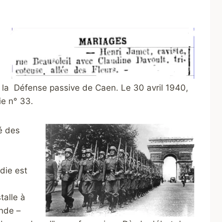
 à la Défense passive de Caen. Le 30 avril 1940,
ie n° 33.
é des
die est
talle à
ande –