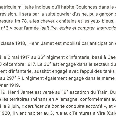
atricule militaire indique qu’il habite Coulonces dans le
révision. Il sera par la suite ouvrier d’usine, puis garçon
sure 1m 78, a les cheveux châtains et les yeux bleus, le 
« n°3 » pour l’armée (
sait lire, écrire et compter, instruc
 classe 1918, iHenri Jamet est mobilisé par anticipatio
è
ré le 2 mai 1917 au 36
régiment d’infanterie, basé à Caen
è
0 décembre 1917. Le 36
est engagé dans le secteur du 
nt d’infanterie, aussitôt engagé avec l’appui des tanks
è
 au 297
R.I. régiment également engagé dans le même se
rier 1919.
è
919, Henri Jamet est versé au 19
escadron du Train. Du 
e les territoires rhénans en Allemagne, conformément au tr
 le 9 juin, «
certificat de bonne conduite accordé
», et 
20, il vient habiter au 3, rue aux Teintures à Vire (Calvad