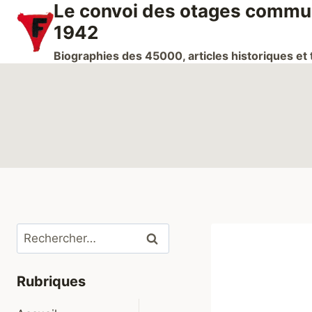
Le convoi des otages communi
Aller
au
1942
contenu
Biographies des 45000, articles historiques e
Rechercher :
Rubriques
Ouvrir/fermer