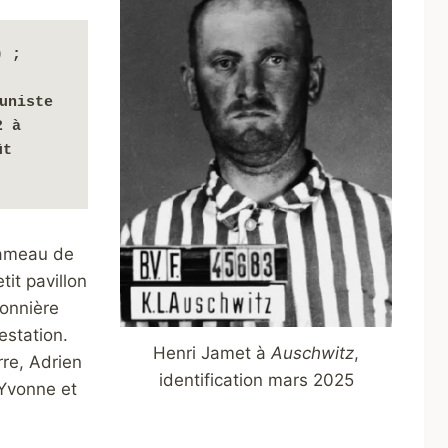
 ; 
uniste 
; interné à Compiègne ; déporté le 6 juillet 1942 à 
t 
hameau de
it pavillon
ponnière
estation.
Henri Jamet à
Auschwitz
,
rre, Adrien
identification mars 2025
 Yvonne et