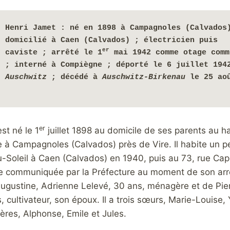
Henri Jamet
 : 
né en 1898 à Campagnoles (Calvados)
domicilié à Caen (Calvados) ; électricien puis 
er
caviste ;
arrêté le 1
 mai 1942 comme otage comm
Auschwitz
 ; décédé à 
Auschwitz-Birkenau 
le 
25 aoû
er
est né le 1
juillet 1898 au domicile de ses parents au 
à Campagnoles (Calvados) près de Vire. Il habite un pet
u-Soleil à Caen (Calvados) en 1940, puis au 73, rue Ca
se communiquée par la Préfecture au moment de son arr
 d’Augustine, Adrienne Lelevé, 30 ans, ménagère et de Pie
 cultivateur, son époux. Il a trois sœurs, Marie-Louise,
frères, Alphonse, Emile et Jules.