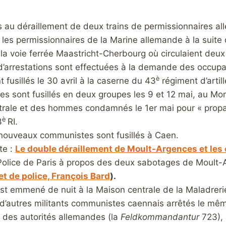
es au déraillement de deux trains de permissionnaires 
 les permissionnaires de la Marine allemande à la suite 
 la voie ferrée Maastricht-Cherbourg où circulaient deux 
d’arrestations sont effectuées à la demande des occupa
è
 fusillés le 30 avril à la caserne du 43
régiment d’artil
s sont fusillés en deux groupes les 9 et 12 mai, au Mon
trale et des hommes condamnés le 1er mai pour « propag
è
3
RI.
 nouveaux communistes sont fusillés à Caen.
te :
Le double déraillement de Moult-Argences et les 
Police de Paris à propos des deux sabotages de Moult-
et de police, François Bard
).
st emmené de nuit à la
Maison centrale de la Maladrer
d’autres militants communistes caennais arrêtés le même
des autorités allemandes (la
Feldkommandantur
723), 