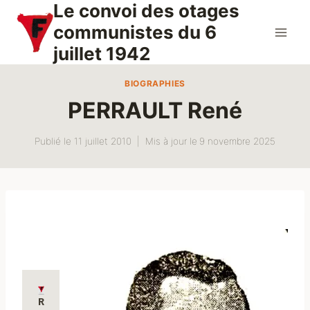
Le convoi des otages
Aller
au
communistes du 6
contenu
juillet 1942
BIOGRAPHIES
PERRAULT René
Publié le
11 juillet 2010
Mis à jour le
9 novembre 2025
R