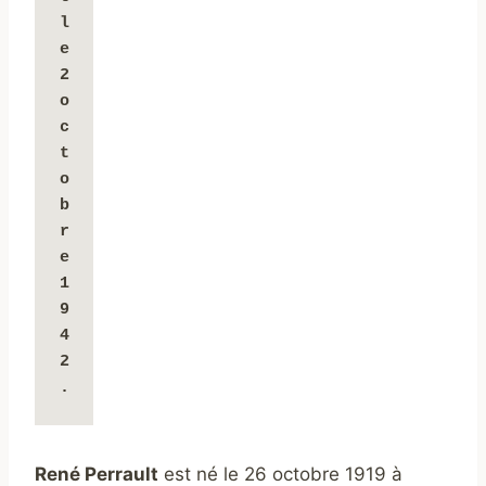
l
e 
2 
o
c
t
o
b
r
e 
1
9
4
2
.
René Perrault
est né le 26 octobre 1919 à