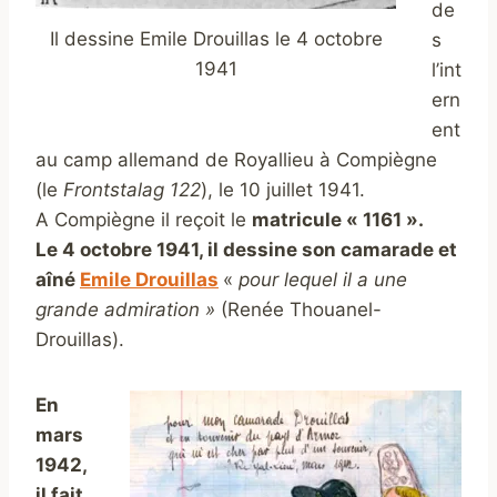
de
Il dessine Emile Drouillas le 4 octobre
s
1941
l’int
ern
ent
au camp allemand de Royallieu à Compiègne
(le
Frontstalag 122
), le 10 juillet 1941.
A Compiègne il reçoit le
matricule « 1161 ».
Le 4 octobre 1941, il dessine son camarade et
aîné
Emile Drouillas
«
pour lequel il a une
grande admiration »
(Renée Thouanel-
Drouillas).
En
mars
1942,
il fait