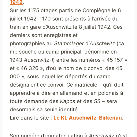
1942
.
Sur les 1175 otages partis de Compiègne le 6
juillet 1942, 1170 sont présents à l’arrivée du
train en gare d’Auschwitz le 8 juillet 1942. Ces
derniers sont enregistrés et
photographiés au
Stammlager
d’
Auschwitz
(ca
mp souche ou camp principal, dénommé en
1943
Auschwitz-I
) entre les numéros « 45 157 »
et « 46 326 », d’où le nom de « convoi des 45
000 », sous lequel les déportés du camp
désignaient ce convoi. Ce matricule – qu’il doit
apprendre à dire en allemand et en polonais à
toute demande des
Kapos
et des
SS
– sera
désormais sa seule identité.
Lire dans le site :
Le KL Auschwitz-Birkenau
.
Son numéro d’immatriculation à
Auschwitz
n’est