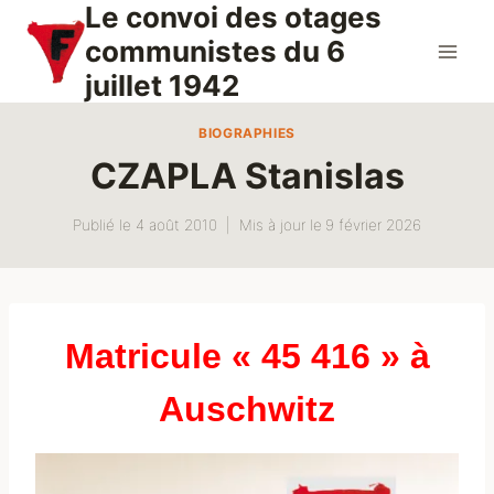
Le convoi des otages
Aller
au
communistes du 6
contenu
juillet 1942
BIOGRAPHIES
CZAPLA Stanislas
Publié le
4 août 2010
Mis à jour le
9 février 2026
Matricule « 45 416 » à
Auschwitz