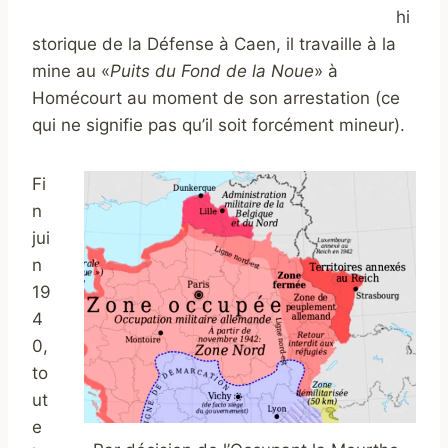
hi
storique de la Défense à Caen, il travaille à la
mine au «
Puits du
Fond de la Noue
» à
Homécourt au moment de son arrestation (ce
qui ne signifie pas qu’il soit forcément mineur).
Fi
n
jui
n
19
4
0,
to
ut
e