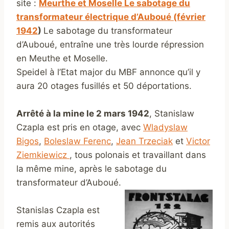
site :
Meurthe et Moselle Le sabotage du
transformateur électrique d’Auboué (février
1942
)
Le sabotage du transformateur
d’Auboué, entraîne une très lourde répression
en Meuthe et Moselle.
Speidel à l’Etat major du MBF annonce qu’il y
aura 20 otages fusillés et 50 déportations.
Arrêté à la mine le 2 mars 1942
, Stanislaw
Czapla est pris en otage, avec
Wladyslaw
Bigos
,
Boleslaw Ferenc
,
Jean Trzeciak
et
Victor
Ziemkiewicz
, tous polonais et travaillant dans
la même mine, après le sabotage du
transformateur d’Auboué.
Stanislas Czapla
est
remis aux autorités