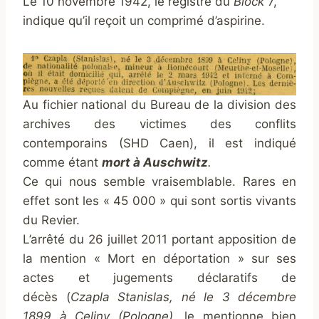
Le 10 novembre 1942, le registre du
Block
7,
indique qu’il reçoit un comprimé d’aspirine.
Au fichier national du Bureau de la division des
archives des victimes des conflits
contemporains (SHD Caen), il est indiqué
comme étant
mort à Auschwitz
.
Ce qui nous semble vraisemblable. Rares en
effet sont les « 45 000 » qui sont sortis vivants
du Revier.
L
’arrêté du 26 juillet 2011 portant apposition de
la mention « Mort en déportation » sur ses
actes et jugements déclaratifs de
décès (
Czapla Stanislas, né le 3 décembre
1899 à Celiny (Pologne)
, le mentionne bien