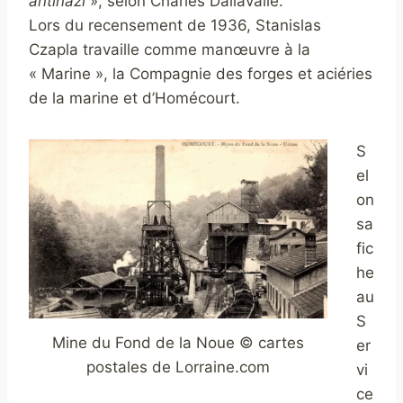
antinazi
», selon Charles Dallavalle
.
Lors du recensement de 1936, Stanislas
Czapla travaille comme manœuvre à la
« Marine », la Compagnie des forges et aciéries
de la marine et d’Homécourt.
S
el
on
sa
fic
he
au
S
Mine du Fond de la Noue © cartes
er
postales de Lorraine.com
vi
ce