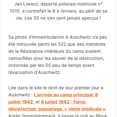
Jan Liwacz, déporté polonais matricule n°
1010, a contrefait le B à l’envers, au péril de sa
vie. Les SS ne s’en sont jamais aperçus !
Sa photo d’immatriculation à
Auschwitz
n’a pas
été retrouvée parmi les 522 que des membres
de la Résistance intérieure du camp avaient
camouflées pour les sauver de la destruction,
ordonnée par les
SS
peu de temps avant
l’évacuation d’
Auschwitz.
Lire dans le site le récit de leur premier jour à
Auschwitz
:
L’arrivée au camp principal, 8
juillet 1942
.
et
8 juillet 1942 : Tonte,
désinfection, paquetage, « visite médicale »
.
Après l’enregistrement, il passe la nuit au
Block