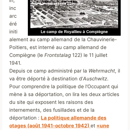
in,
inc
arc
éré
initi
alement au camp allemand de la Chauvinerie-
Poitiers, est interné au camp allemand de
Compiègne (le
Frontstalag
122) le 11 juillet
1941.
Depuis ce camp administré par la
Wehrmacht
, il
va être déporté à destination d’
Auschwitz
.
Pour comprendre la politique de l’Occupant qui
mène à sa déportation, on lira les deux articles
du site qui exposent les raisons des
internements, des fusillades et de la
déportation :
La politique allemande des
otages (août 1941-octobre 1942)
et
«une