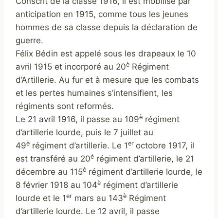
Conscrit de la classe 1916, il est mobilisé par
anticipation en 1915, comme tous les jeunes
hommes de sa classe depuis la déclaration de
guerre.
Félix Bédin est appelé sous les drapeaux le 10
è
avril 1915 et incorporé au 20
Régiment
d’Artillerie. Au fur et à mesure que les combats
et les pertes humaines s’intensifient, les
régiments sont reformés.
è
Le 21 avril 1916, il passe au 109
régiment
d’artillerie lourde, puis le 7 juillet au
è
er
49
régiment d’artillerie. Le 1
octobre 1917, il
è
est transféré au 20
régiment d’artillerie, le 21
è
décembre au 115
régiment d’artillerie lourde, le
è
8 février 1918 au 104
régiment d’artillerie
er
è
lourde et le 1
mars au 143
Régiment
d’artillerie lourde. Le 12 avril, il passe