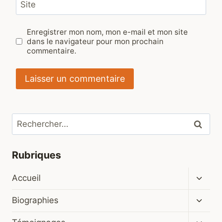
Site
Enregistrer mon nom, mon e-mail et mon site
dans le navigateur pour mon prochain
commentaire.
Rechercher :
Rubriques
Ouvrir
Accueil
le
menu
Ouvrir
Biographies
enfan
le
menu
Ouvrir