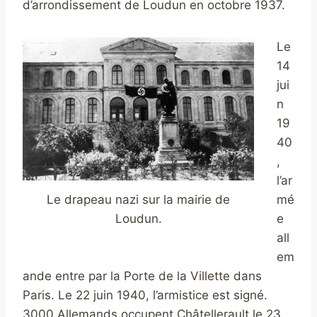
d’arrondissement de Loudun en octobre 1937.
Le
14
jui
n
19
40
,
l’ar
Le drapeau nazi sur la mairie de
mé
Loudun.
e
all
em
ande entre par la Porte de la Villette dans
Paris. Le 22 juin 1940, l’armistice est signé.
3000 Allemands occupent Châtellerault le 23