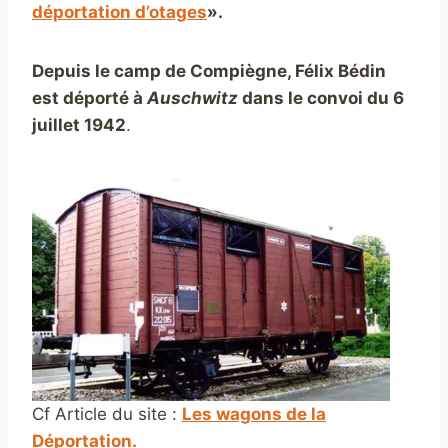
déportation d’otages
».
Depuis le camp de Compiègne, Félix Bédin
est déporté à
Auschwitz
dans le convoi du 6
juillet 1942
.
Cf Article du site :
Les wagons de la
Déportation.