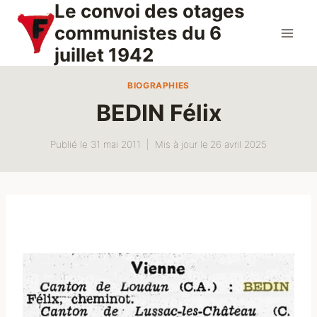
Le convoi des otages
Aller
au
communistes du 6
contenu
juillet 1942
BIOGRAPHIES
BEDIN Félix
Publié le
31 mai 2011
Mis à jour le
26 avril 2025