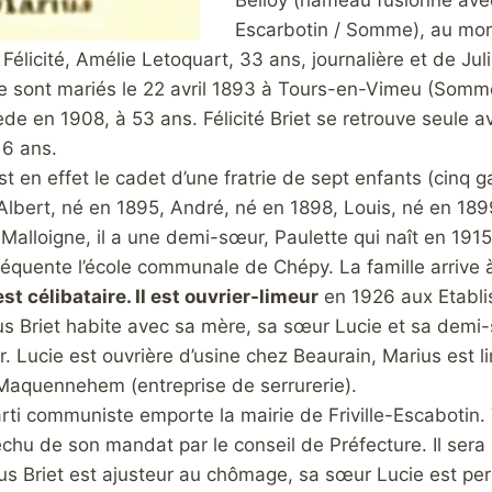
Belloy (hameau fusionné avec 
Escarbotin / Somme), au mom
de Félicité, Amélie Letoquart, 33 ans, journalière et
de Jul
 sont mariés le 22 avril 1893
à Tours-en-Vimeu (Somm
ède en 1908, à 53
ans. Félicité Briet se retrouve seule av
 6 ans.
st en effet le cadet d’une fratrie de sept enfants (cinq ga
Albert, né en 1895, André, né en 1898, Louis, né en 189
alloigne, il a une demi-sœur, Paulette qui naît en 1915
fréquente l’école communale de Chépy. La famille arrive
st célibataire. Il est ouvrier-limeur
en 1926 aux Etabli
us Briet habite avec sa mère, sa sœur Lucie et sa demi
. Lucie est ouvrière d’usine chez Beaurain, Marius est l
Maquennehem (entreprise de serrurerie).
rti communiste emporte la mairie de Friville-Escabotin.
échu de son mandat par le conseil de Préfecture. Il sera
us Briet est ajusteur au chômage, sa sœur Lucie est pe