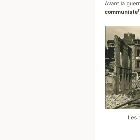
Avant la guerr
(
communiste
Les r