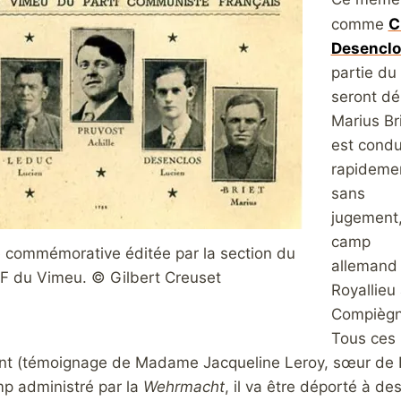
C
comme
Desenclo
partie du
seront dép
Marius Br
est condu
rapideme
sans
jugement
camp
e commémorative éditée par la section du
allemand
F du Vimeu. © Gilbert Creuset
Royallieu
Compiègn
Tous ces 
t (témoignage de Madame Jacqueline Leroy, sœur de L
p administré par la
Wehrmacht
, il va être déporté à des