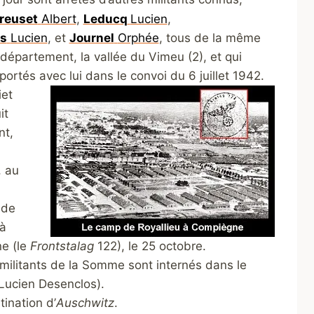
reuset
Albert
,
Leducq
Lucien
,
s
Lucien
, et
Journel
Orphée
, tous de la même
 département, la vallée du Vimeu (2), et qui
ortés avec lui dans le convoi du 6 juillet 1942.
iet
it
nt,
, au
 de
 à
e (le
Frontstalag
122), le 25 octobre.
militants de la Somme sont internés dans le
ucien Desenclos).
tination d’
Auschwitz
.