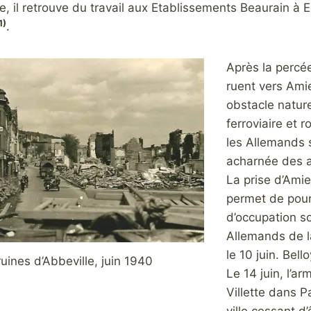
e, il retrouve du travail aux Etablissements Beaurain à 
1)
.
Après la percé
ruent vers Amie
obstacle nature
ferroviaire et 
les Allemands 
acharnée des a
La prise d’Ami
permet de pours
d’occupation so
Allemands de l
le 10 juin. Bell
uines d’Abbeville, juin 1940
Le 14 juin, l’a
Villette dans P