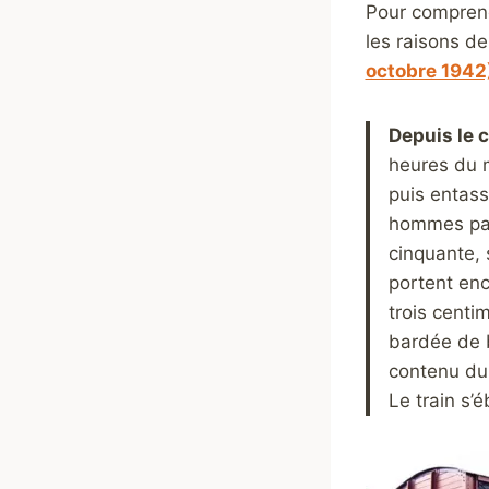
Pour comprendr
les raisons de
octobre 1942
Depuis le 
heures du m
puis entas
hommes par 
cinquante, 
portent enc
trois centi
bardée de b
contenu du 
Le train s’