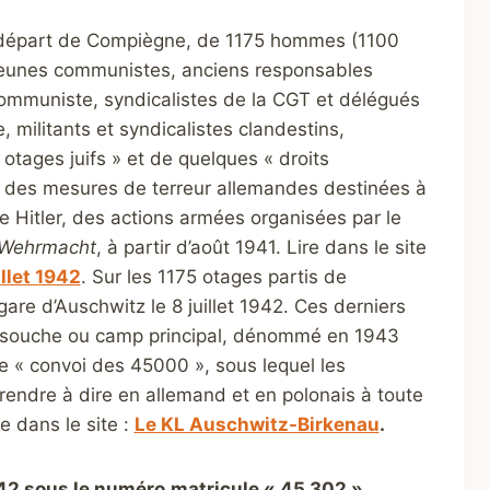
départ de Compiègne, de 1175 hommes (1100
jeunes communistes, anciens responsables
 communiste, syndicalistes de la CGT et délégués
 militants et syndicalistes clandestins,
otages juifs » et de quelques « droits
ie des mesures de terreur allemandes destinées à
 Hitler, des actions armées organisées par le
Wehrmacht
, à partir d’août 1941. Lire dans le site
llet 1942
. Sur les 1175 otages partis de
gare d’Auschwitz le 8 juillet 1942. Ces derniers
souche ou camp principal, dénommé en 1943
e « convoi des 45000 », sous lequel les
rendre à dire en allemand et en polonais à toute
 dans le site :
Le KL Auschwitz-Birkenau
.
1942 sous le numéro
matricule « 45 302 »
.