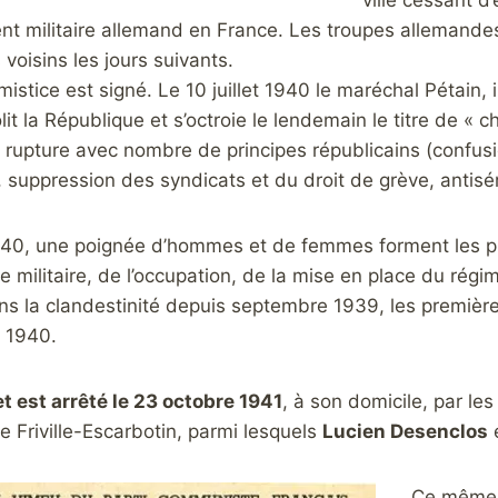
ville cessant d
militaire allemand en France. Les troupes allemandes 
oisins les jours suivants.
armistice est signé. Le 10 juillet 1940 le maréchal Pétain,
it la République et s’octroie le lendemain le titre de « che
 rupture avec nombre de principes républicains (confusion
, suppression des syndicats et du droit de grève, antis
1940, une poignée d’hommes et de femmes forment les p
te militaire, de l’occupation, de la mise en place du régi
s la clandestinité depuis septembre 1939, les première
e 1940.
t est arrêté le 23 octobre 1941
, à son domicile, par le
e Friville-Escarbotin, parmi lesquels
Lucien Desenclos
e
Ce même j