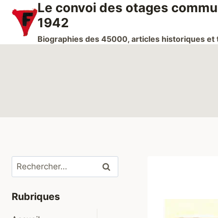
Le convoi des otages communi
Aller
au
1942
contenu
Biographies des 45000, articles historiques e
Rechercher :
Rubriques
Ouvrir/fermer