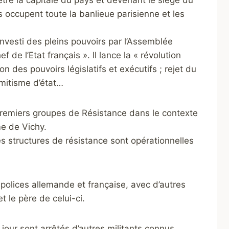
’être la capitale du pays et devenant le siège du
occupent toute la banlieue parisienne et les
 investi des pleins pouvoirs par l’Assemblée
f de l’Etat français ». Il lance la « révolution
 des pouvoirs législatifs et exécutifs ; rejet du
émitisme d’état…
remiers groupes de Résistance dans le contexte
me de Vichy.
s structures de résistance sont opérationnelles
s polices allemande et française, avec d’autres
t le père de celui-ci.
our sont arrêtés d’autres militants connus,