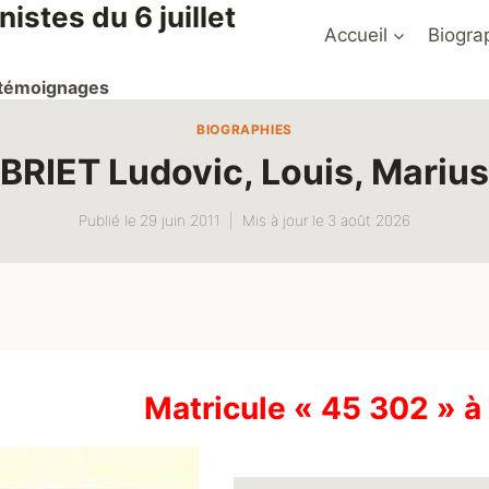
stes du 6 juillet
Accueil
Biogra
t témoignages
BIOGRAPHIES
BRIET Ludovic, Louis, Marius
Publié le
29 juin 2011
Mis à jour le
3 août 2026
Matricule « 45 302 » 