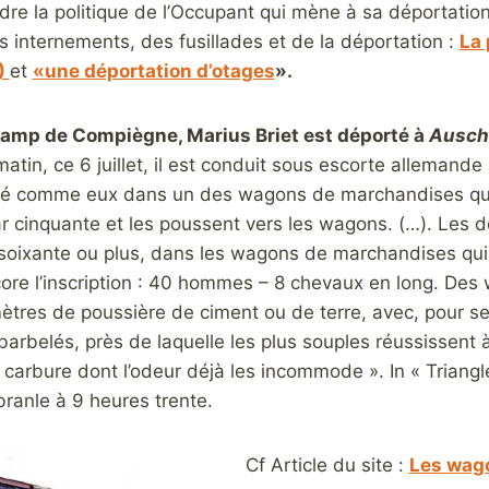
e la politique de l’Occupant qui mène à sa déportation, 
s internements, des fusillades et de la déportation :
La 
)
et
«une déportation d’otages
».
camp de Compiègne, Marius Briet est déporté à
Ausch
atin, ce 6 juillet, il est conduit sous escorte alleman
sé comme eux dans un des wagons de marchandises qui 
cinquante et les poussent vers les wagons. (…). Les d
soixante ou plus, dans les wagons de marchandises qui, 
ore l’inscription : 40 hommes – 8 chevaux en long. Des
mètres de poussière de ciment ou de terre, avec, pour se
arbelés, près de laquelle les plus souples réussissent à
carbure dont l’odeur déjà les incommode ». In « Triang
ébranle à 9 heures trente.
Cf Article du site :
Les wago