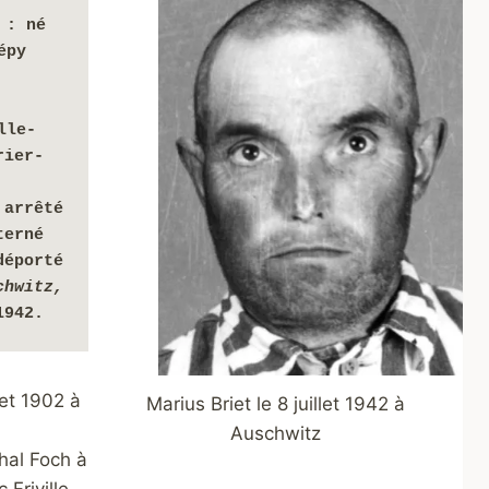
: né 
py 
lle-
rier-
arrêté 
erné 
éporté 
Auschwitz, 
1942.
let 1902 à
Marius Briet le 8 juillet 1942 à
Auschwitz
hal Foch à