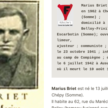
Marius Briet
en 1902 à Ché
(Somme) ; 
domicilié à 
Belloy-Frivi
Escarbotin (Somme); 
ouv
limeur, 
ajusteur
 ; 
communiste ; 
le 23 octobre 1941 ; int
au camp de Compiègne ; d
le 6 juillet 1942 à 
où il meurt le 10 août 
Marius Briet
est né le 13 juil
Chépy (Somme).
Il habite au 62, rue du Maréc