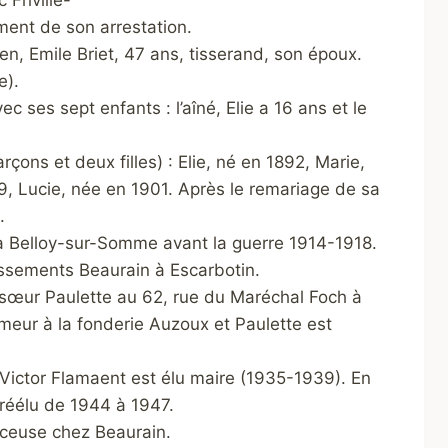
Friville-
ent de son arrestation.
ien, Emile Briet, 47 ans, tisserand, son
époux.
e).
ec ses sept enfants : l’aîné, Elie a 16 ans et le
rçons et deux filles) : Elie, né en 1892, Marie,
9, Lucie, née en 1901. Après le remariage de sa
.
 à Belloy-sur-Somme avant la guerre 1914-1918.
ssements Beaurain à Escarbotin.
-sœur Paulette au 62, rue du Maréchal Foch à
imeur à la fonderie Auzoux et Paulette est
 Victor Flamaent est élu maire (1935-1939). En
 réélu de 1944 à 1947.
rceuse chez Beaurain.