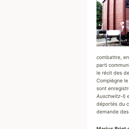
combattre, en
parti communis
le récit des d
Compiègne le 6
sont enregist
Auschwitz-I
) 
déportés du ca
demande des K
Marius Briet 