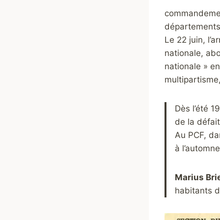
commandement 
départements v
Le 22 juin, l’
nationale, abol
nationale » en
multipartisme
Dès l’été 
de la défai
Au PCF, dan
à l’automn
Marius Brie
habitants d