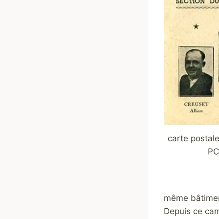
carte postal
PC
même bâtimen
Depuis ce cam