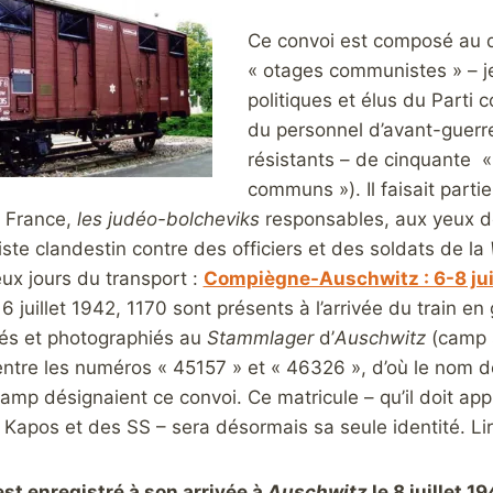
Ce convoi est composé au 
« otages communistes » – 
politiques et élus du Parti
du personnel d’avant-guerre,
résistants – de cinquante « 
communs »). Il faisait part
 France,
les judéo-bolcheviks
responsables, aux yeux de
te clandestin contre des officiers et des soldats de la
eux jours du transport :
Compiègne-Auschwitz : 6-8 jui
 juillet 1942, 1170 sont présents à l’arrivée du train en 
rés et photographiés au
Stammlager
d’
Auschwitz
(camp 
entre les numéros « 45157 » et « 46326 », d’où le nom d
mp désignaient ce convoi. Ce matricule – qu’il doit app
apos et des SS – sera désormais sa seule identité. Lire
est enregistré à son arrivée à
Auschwitz
le 8 juillet 