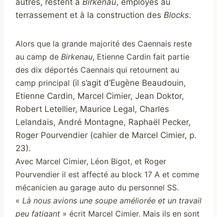
autres, restent à
Birkenau
, employés au
terrassement et à la construction des
Blocks
.
Alors que la grande majorité des Caennais reste
au camp de
Birkenau
, Etienne Cardin fait partie
des dix déportés Caennais qui retournent au
camp principal
(il s’agit d’Eugène Beaudouin,
Etienne Cardin, Marcel Cimier, Jean Doktor,
Robert Letellier, Maurice Legal, Charles
Lelandais, André Montagne, Raphaël Pecker,
Roger Pourvendier (cahier de Marcel Cimier, p.
23).
Avec Marcel Cimier, Léon Bigot, et Roger
Pourvendier il est affecté au block 17 A et comme
mécanicien au garage auto du personnel SS.
«
Là nous avions une soupe améliorée et un travail
peu fatigant
» écrit Marcel Cimier. Mais ils en sont