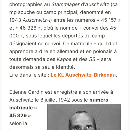
photographiés au
Stammlager
d’
Auschwitz
(ca
mp souche ou camp principal, dénommé en
1943
Auschwitz-I
) entre les numéros « 45 157 »
et « 46 326 », d’où le nom de « convoi des 45
000 », sous lequel les déportés du camp
désignaient ce convoi. Ce matricule – qu’il doit
apprendre à dire en allemand et en polonais à
toute demande des
Kapos
et des
SS
– sera
désormais sa seule identité.
Lire dans le site :
Le KL Auschwitz-Birkenau
.
Etienne Cardin est enregistré à son arrivée à
Auschwitz le 8 juillet
1942 sous le
numéro
matricule «
45 329 »
selon la