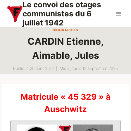
Le convoi des otages
Aller
au
communistes du 6
contenu
juillet 1942
BIOGRAPHIES
CARDIN Etienne,
Aimable, Jules
Publié le
20 août 2012
Mis à jour le
15 septembre 2025
Matricule « 45 329 » à
Auschwitz