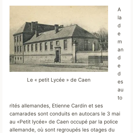
A
la
d
e
m
an
d
e
d
Le « petit Lycée » de Caen
es
au
to
rités allemandes, Etienne Cardin et ses
camarades sont conduits en autocars le 3 mai
au «Petit lycée» de Caen occupé par la police
allemande, où sont regroupés les otages du