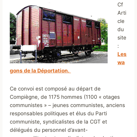
Cf
Arti
cle
du
site
:
Les
wa
gons de la Déportation.
Ce convoi est composé au départ de
Compiègne, de 1175 hommes (1100 « otages
communistes » – jeunes communistes, anciens
responsables politiques et élus du Parti
communiste, syndicalistes de la CGT et
délégués du personnel d’avant-