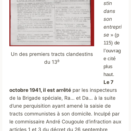
stin
dans
son
entrepri
se
» (p
115) de
l’ouvrag
Un des premiers tracts clandestins
e cité
è
du 13
plus
haut.
Le 7
octobre 1941, il est arrêté
par les inspecteurs
de la Brigade spéciale, Ra… et Da… à la suite
d’une perquisition ayant amené la saisie de
tracts communistes à son domicile. Inculpé par
le commissaire André Cougoule d’infraction aux
articles 1 et 3 du décret du 26 septembre