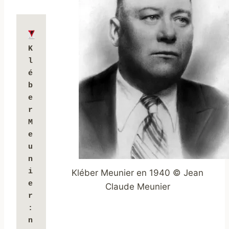
K
l
é
b
e
r 
M
e
u
n
i
Kléber Meunier en 1940 © Jean
e
Claude Meunier
r 
: 
n