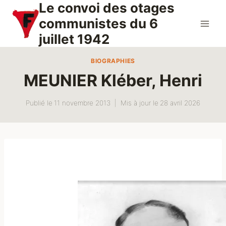
Le convoi des otages
Aller
au
communistes du 6
contenu
juillet 1942
BIOGRAPHIES
MEUNIER Kléber, Henri
Publié le
11 novembre 2013
Mis à jour le
28 avril 2026