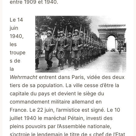
entre 1909 et 1940.
Le 14
juin
1940,
les
troupe
s de
la
Wehrmacht
entrent dans Paris, vidée des deux
tiers de sa population. La ville cesse d’être la
capitale du pays et devient le siège du
commandement militaire allemand en
France. Le 22 juin, l’armistice est signé. Le 10
juillet 1940 le maréchal Pétain, investi des
pleins pouvoirs par l’Assemblée nationale,
s’octroie le lendemain le titre de « chef de l’Etat