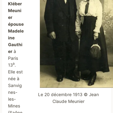
Kléber
Meuni
er
épouse
Madele
ine
Gauthi
er
à
Paris
è
13
.
Elle est
née à
Sanvig
nes-
Le 20 décembre 1913 © Jean
les-
Claude Meunier
Mines
(Saône