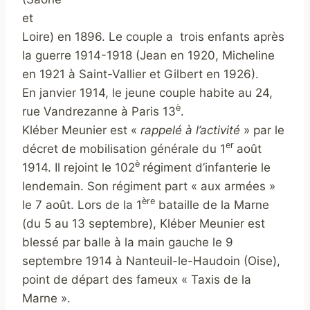
et
Loire) en 1896. Le couple a trois enfants après
la guerre 1914-1918 (Jean en 1920, Micheline
en 1921 à Saint-Vallier et Gilbert en 1926).
En janvier 1914, le jeune couple habite au 24,
è
rue Vandrezanne à Paris 13
.
Kléber Meunier est «
rappelé à l’activité
» par le
er
décret de mobilisation générale du 1
août
è
1914. Il rejoint le 102
régiment d’infanterie le
lendemain. Son régiment part « aux armées »
ère
le 7 août. Lors de la 1
bataille de la Marne
(du 5 au 13 septembre), Kléber Meunier est
blessé par balle à la main gauche le 9
septembre 1914 à Nanteuil-le-Haudoin (Oise),
point de départ des fameux « Taxis de la
Marne ».