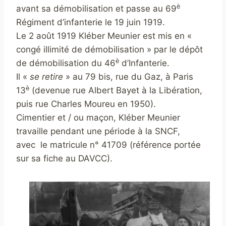
è
avant sa démobilisation et passe au 69
Régiment d’infanterie le 19 juin 1919.
Le 2 août 1919 Kléber Meunier est mis en «
congé illimité de démobilisation » par le dépôt
è
de démobilisation du 46
d’Infanterie.
Il «
se retire
» au 79 bis, rue du Gaz, à Paris
è
13
(devenue rue Albert Bayet à la Libération,
puis rue Charles Moureu en 1950).
Cimentier et / ou maçon, Kléber Meunier
travaille pendant une période à la SNCF,
avec le matricule n° 41709 (référence portée
sur sa fiche au DAVCC).