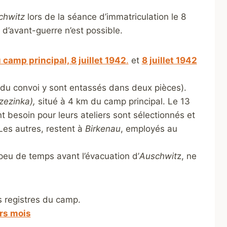
chwitz
lors de la séance d’immatriculation le 8
 d’avant-guerre n’est possible.
u camp principal, 8 juillet 1942
.
et
8 juillet 1942
 du convoi y sont entassés dans deux pièces).
zezinka),
situé à 4 km du camp principal. Le 13
t besoin pour leurs ateliers sont sélectionnés et
Les autres, restent à
Birkenau
, employés au
eu de temps avant l’évacuation d’
Auschwit
z, ne
s registres du camp.
rs mois