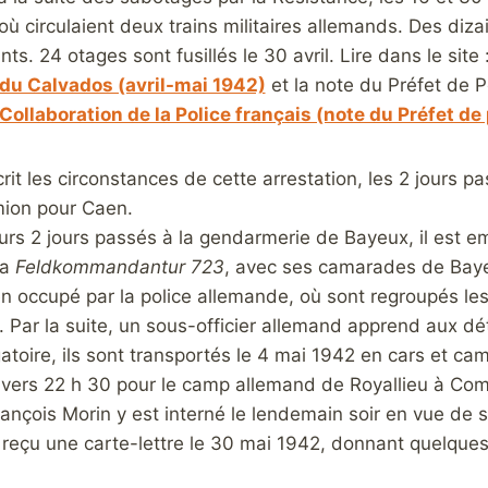
ù circulaient deux trains militaires allemands. Des diz
s. 24 otages sont fusillés le 30 avril. Lire dans le site 
 du Calvados (avril-mai 1942)
et la note du Préfet de 
Collaboration de la Police français (note du Préfet de
t les circonstances de cette arrestation, les 2 jours pa
ion pour Caen.
urs 2 jours passés à la gendarmerie de Bayeux, il est 
la
Feldkommandantur 723
, avec ses camarades de Baye
n occupé par la police allemande, où sont regroupés les
s. Par la suite, un sous-officier allemand apprend aux dé
gatoire, ils sont transportés le 4 mai 1942 en cars et c
 vers 22 h 30 pour le camp allemand de Royallieu à Co
ançois Morin y est interné le lendemain soir en vue de 
reçu une carte-lettre le 30 mai 1942, donnant quelques