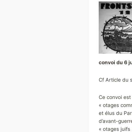
convoi du 6 j
Cf Article du s
Ce convoi es
« otages comm
et élus du Pa
d’avant-guerre
« otages juifs