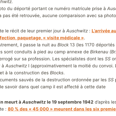
hwitz.
hoto du déporté portant ce numéro matricule prise à
Aus
n’a pas été retrouvée, aucune comparaison avec sa photo
te le récit de leur premier jour à
Auschwitz
:
L’arrivée a
nfection, paquetage, « visite médicale »
.
strement, il passe la nuit au
Block
13 (les 1170 déportés
tous sont conduits à pied au camp annexe de
Birkenau (Br
interrogé sur sa profession. Les spécialistes dont les
SS
on
r à
Auschwitz
I (approximativement la moitié du convoi. 
et à la construction des
Blocks
.
uments sauvés de la destruction ordonnée par les
SS
p
e savoir dans quel camp il est affecté à cette date
in meurt à
Auschwitz
le 19 septembre 1942
d’après le
te :
80 % des « 45 000 » meurent dans les six premie