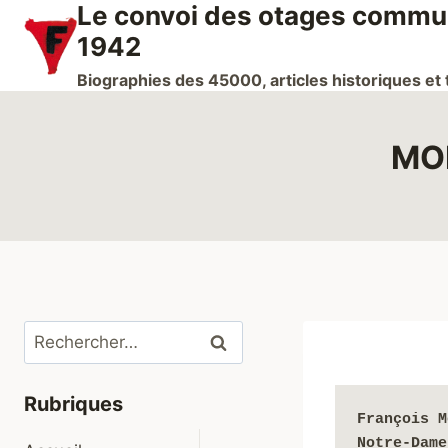
Le convoi des otages communi
Aller
au
1942
contenu
Biographies des 45000, articles historiques e
MOR
Rechercher :
Rubriques
François M
Notre-Dame
Ouvrir/fermer