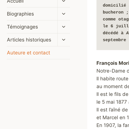
Accueil
le
domicilié 
menu
Ouvrir/fermer
bucheron ;
Biographies
enfant
le
comme otag
menu
Ouvrir/fermer
le 6 juill
Témoignages
enfant
le
décédé à 
A
menu
Ouvrir/fermer
Articles historiques
septembre 
enfant
le
menu
Auteure et contact
enfant
F
rançois Mor
Notre-Dame d
Il habite rou
au moment de 
Il est le fils
le 5 mai 1877
Il est l’aîné 
et Marcel en 1
En 1907, la f