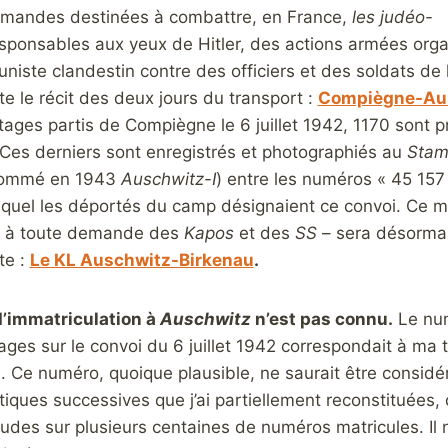
lemandes destinées à combattre, en France,
les judéo-
sponsables aux yeux de Hitler, des actions armées orga
niste clandestin contre des officiers et des soldats de
ite le récit des deux jours du transport :
Compiègne-Ausc
tages partis de Compiègne le 6 juillet 1942, 1170 sont pr
. Ces derniers sont enregistrés et photographiés au
Stam
énommé en 1943
Auschwitz-I
) entre les numéros « 45 157
equel les déportés du camp désignaient ce convoi. Ce mat
is à toute demande des
Kapos
et des
SS
– sera désormais
te :
Le KL Auschwitz-Birkenau
.
’immatriculation à
Auschwitz
n’est pas connu.
Le num
ges sur le convoi du 6 juillet 1942 correspondait à ma te
s. Ce numéro, quoique plausible, ne saurait être consid
tiques successives que j’ai partiellement reconstituées
itudes sur plusieurs centaines de numéros matricules. I