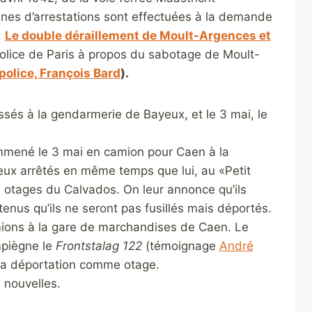
aines d’arrestations sont effectuées à la demande
:
Le double déraillement de Moult-Argences et
Police de Paris à propos du sabotage de Moult-
 police, François Bard
).
ssés à la gendarmerie de Bayeux, et le 3 mai, le
emmené le 3 mai en camion pour Caen à la
ux arrêtés en même temps que lui, au «Petit
 otages du Calvados. On leur annonce qu’ils
tenus qu’ils ne seront pas fusillés mais déportés.
amions à la gare de marchandises de Caen. Le
mpiègne le
Frontstalag 122
(témoignage
André
sa
déportation comme otage.
 nouvelles.