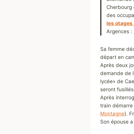
Cherbourg o
des occupant
les otages
Argences :
Sa femme décri
départ en cam
Après deux jo
demande de 
lycée» de Cae
seront fusillé
Après interro
train démarre
Montagne
).
Fr
Son épouse a 