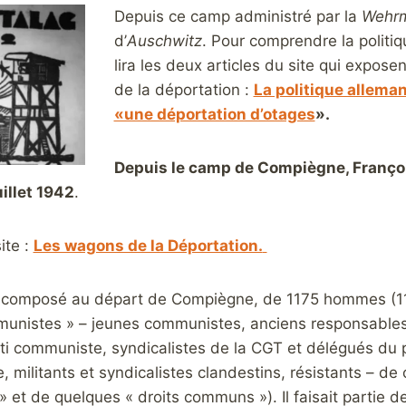
Depuis ce camp administré par la
Wehr
d’
Auschwitz
. Pour comprendre la politi
lira les deux articles du site qui expose
de la déportation :
La politique allema
«une déportation d’otages
».
Depuis le camp de Compiègne, Françoi
uillet 1942
.
ite :
Les wagons de la Déportation.
t composé au départ de Compiègne, de 1175 hommes (1
unistes » – jeunes communistes, anciens responsables 
rti communiste, syndicalistes de la CGT et délégués du 
, militants et syndicalistes clandestins, résistants – d
 » et de quelques « droits communs »). Il faisait partie 