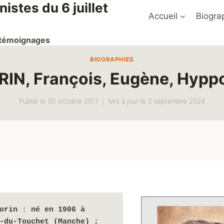
stes du 6 juillet
Accueil
Biogra
t témoignages
BIOGRAPHIES
IN, François, Eugène, Hyppo
Publié le
30 octobre 2017
Mis à jour le
3 septembre 2024
orin
 :
 né en 1906 à 
-du-Touchet (Manche) ; 