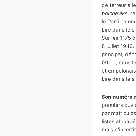
de terreur al
bolcheviks,
re
le Parti commu
Lire dans le s
Sur les 1175 o
8 juillet 1942
principal, d
000 », sous l
et en polona
Lire dans le si
Son numéro d
premiers ouvra
par matricule
listes alphabé
mais d’incert