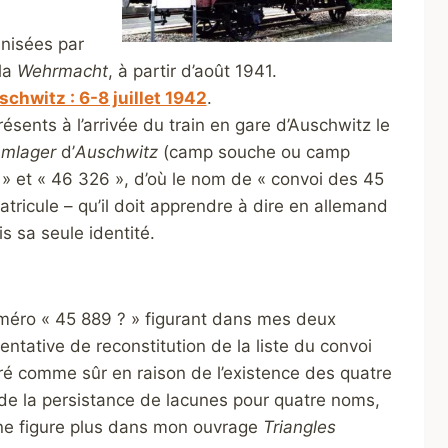
nisées par
 la
Wehrmacht
, à partir d’août 1941.
hwitz : 6-8 juillet 1942
.
ésents à l’arrivée du train en gare d’Auschwitz le
mlager
d’
Auschwitz
(camp souche ou camp
 » et « 46 326 », d’où le nom de « convoi des 45
ricule – qu’il doit apprendre à dire en allemand
 sa seule identité.
éro « 45 889 ? » figurant dans mes deux
ntative de reconstitution de la liste du convoi
éré comme sûr en raison de l’existence des quatre
, de la persistance de lacunes pour quatre noms,
l ne figure plus dans mon ouvrage
Triangles