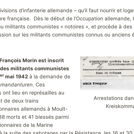
ivisions d’infanterie allemande – qu’il faut nourrir et lo
re française. Dès le début de l’Occupation allemande, la
u militants communistes « notoires », et procède à des 
ression sur les militants communistes connus ou anciens
François Morin est inscrit
te des militants communistes
er
mai 1942
à la demande de
mmandanturen
. Ces
 ont lieu en représailles au
Arrestations dan
t de deux trains
Kreiskomma
onnaires allemands à Moult-
38 morts et 41 blessés parmi
ionnaires de la Marine
 la suite des sabotages par la Résistance, les 16 et 30 a