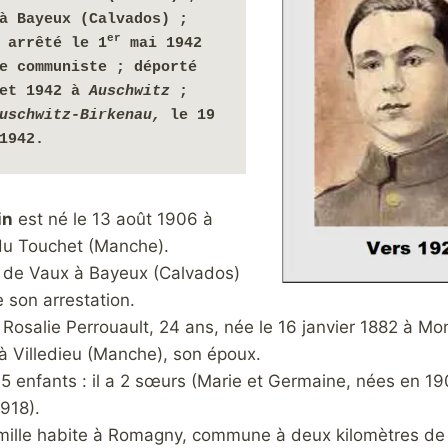
à Bayeux (Calvados) ; 
er
arrêté le 1
 mai 1942 
e communiste ; déporté 
et 1942 à 
Auschwitz
 ; 
uschwitz-Birkenau, 
le 19 
1942.
in
est né le 13 août 1906 à
u Touchet (Manche).
te de Vaux à Bayeux (Calvados)
son arrestation.
 de Rosalie Perrouault, 24 ans, née le 16 janvier 1882 à 
 à Villedieu (Manche), son époux.
de 5 enfants : il a 2 sœurs (Marie et Germaine, nées en 
918).
amille habite à Romagny, commune à deux kilomètres de