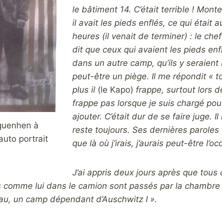
le bâtiment 14. C’était terrible ! Mon
il avait les pieds enflés, ce qui était
heures (il venait de terminer) : le chef
dit que ceux qui avaient les pieds enfl
dans un autre camp, qu’ils y seraient b
peut-être un piège. Il me répondit « tous
plus il
(le Kapo)
frappe, surtout lors de
frappe pas lorsque je suis chargé pour
ajouter. C’était dur de se faire juge.
uenhen à
reste toujours. Ses dernières paroles 
uto portrait
que là où j’irais, j’aurais peut-être l’o
J’ai appris deux jours après que tous
is comme lui dans le camion sont passés par la chambre
au, un camp dépendant d’Auschwitz I ».