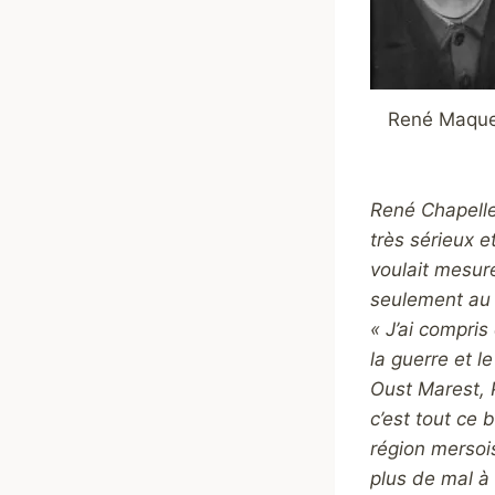
René Maqu
René Chapelle
très sérieux e
voulait mesure
seulement au 
« J’ai compris
la guerre et 
Oust Marest, 
c’est tout ce b
région mersois
plus de mal à