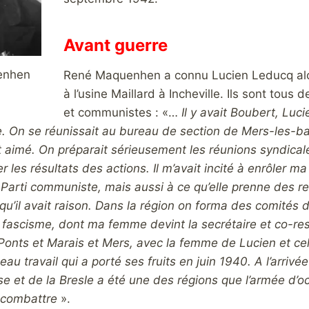
Avant guerre
enhen
René Maquenhen a connu Lucien Leducq alors 
à l’usine Maillard à Incheville. Ils sont tous 
et communistes : «…
Il y avait Boubert, Luci
. On se réunissait au bureau de section de Mers-les-bai
t aimé. On préparait sérieusement les réunions syndicales
r les résultats des actions. Il m’avait incité à enrôler 
Parti communiste, mais aussi à ce qu’elle prenne des r
 qu’il avait raison. Dans la région on forma des comité
le fascisme, dont ma femme devint la secrétaire et co-r
Ponts et Marais et Mers, avec la femme de Lucien et cel
eau travail qui a porté ses fruits en juin 1940. A l’arrivée
e et de la Bresle a été une des régions que l’armée d’o
 combattre
».