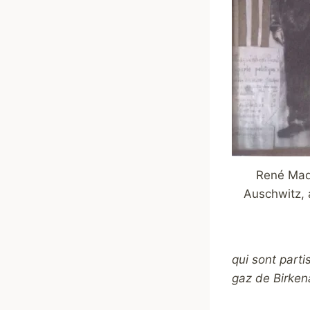
René Maq
Auschwitz, a
qui sont part
gaz de Birken