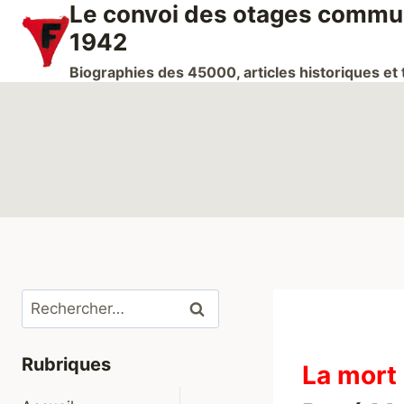
Le convoi des otages communi
Aller
au
1942
contenu
Biographies des 45000, articles historiques e
Rechercher :
Rubriques
La mort
Ouvrir/fermer