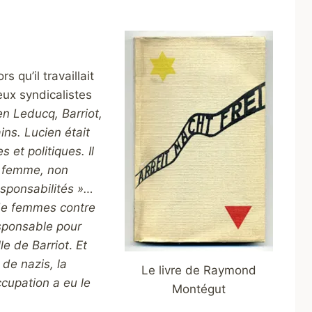
qu’il travaillait
deux syndicalistes
en Leducq, Barriot,
ns. Lucien était
 et politiques. Il
ma femme, non
esponsabilités »…
s de femmes contre
esponsable pour
le de Barriot
.
Et
 de nazis, la
Le livre de Raymond
ccupation a eu le
Montégut