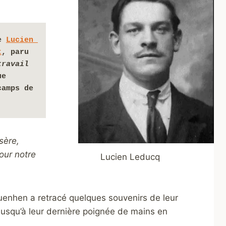
e 
Lucien 
t
, paru 
ravail 
e 
amps de 
sère,
our notre
Lucien Leducq
uenhen a retracé quelques souvenirs de leur
usqu’à leur dernière poignée de mains en