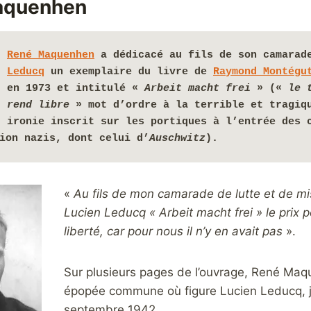
aquenhen
René Maquenhen
 a dédicacé au fils de son camarad
Leducq
 un exemplaire du livre de 
Raymond Montégu
en 1973 et intitulé « 
Arbeit macht frei
 » (
« 
le t
rend libre
 » mot d’ordre à la terrible et tragiqu
ironie inscrit sur les portiques à l’entrée des c
ion nazis, dont celui d’
Auschwitz
)
.
«
Au fils de mon camarade de lutte et de mi
Lucien Leducq « Arbeit macht frei » le prix p
liberté, car pour nous il n’y en avait pas
».
Sur plusieurs pages de l’ouvrage, René Maq
épopée commune où figure Lucien Leducq, j
septembre 1942.