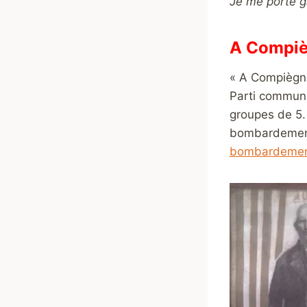
Je me porte g
A Compièg
« A Compiègne
Parti communi
groupes de 5. 
bombardement d
bombardement