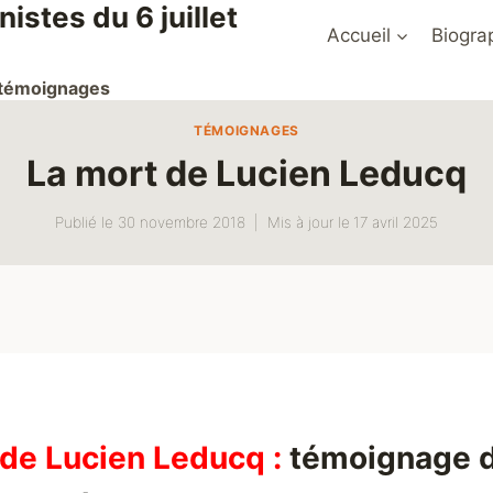
stes du 6 juillet
Accueil
Biogra
t témoignages
TÉMOIGNAGES
La mort de Lucien Leducq
Publié le
30 novembre 2018
Mis à jour le
17 avril 2025
 de Lucien Leducq :
témoignage 