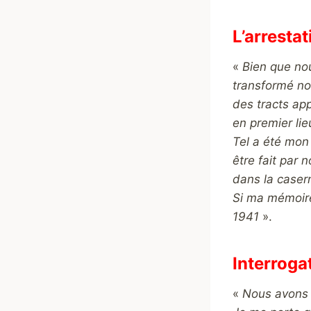
L’arrestat
«
Bien que nou
transformé nos
des tracts app
en premier lie
Tel a été mon 
être fait par 
dans la caser
Si ma mémoire 
1941
».
Interroga
«
Nous avons é