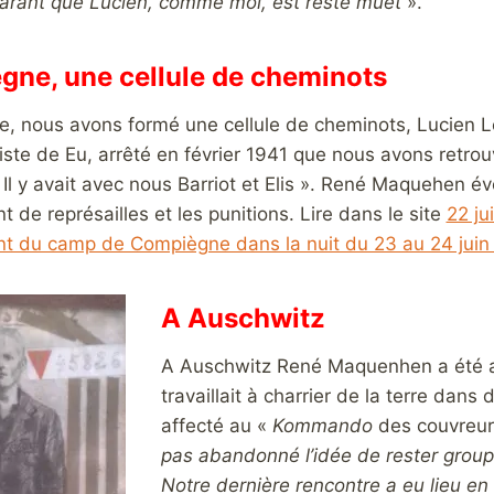
arant que Lucien, comme moi, est resté muet
».
ne, une cellule de cheminots
, nous avons formé une cellule de cheminots, Lucien L
ste de Eu, arrêté en février 1941 que nous avons retr
Il y avait avec nous Barriot et Elis ». René Maquehen évo
e représailles et les punitions. Lire dans le site
22 ju
 du camp de Compiègne dans la nuit du 23 au 24 juin
A Auschwitz
A Auschwitz René Maquenhen a été af
travaillait à charrier de la terre da
affecté au «
Kommando
des couvreur
pas abandonné l’idée de rester groupé
Notre dernière rencontre a eu lieu en 