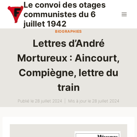
Le convoi des otages
Aller
au
communistes du 6
contenu
juillet 1942
BIOGRAPHIES
Lettres d’André
Mortureux : Aincourt,
Compiègne, lettre du
train
Publié le
28 juillet 2024
Mis à jour le
28 juillet 2024