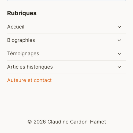
Rubriques
Ouvrir
Accueil
le
menu
Ouvrir
Biographies
enfan
le
menu
Ouvrir
Témoignages
enfan
le
menu
Ouvrir
Articles historiques
enfan
le
menu
Auteure et contact
enfan
© 2026 Claudine Cardon-Hamet