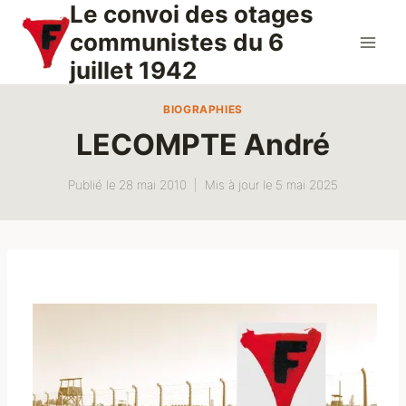
Le convoi des otages
Aller
au
communistes du 6
contenu
juillet 1942
BIOGRAPHIES
LECOMPTE André
Publié le
28 mai 2010
Mis à jour le
5 mai 2025