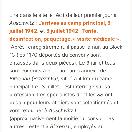
Lire dans le site le récit de leur premier jour à
Auschwitz
:
L’arrivée au camp principal, 8
juillet 1942
.
et
8 juillet 1942 : Tonte,
désinfection,
paquetage, « visite médicale »
.
Après l’enregistrement, il passe la nuit au Block
13 (les 1170 déportés du convoi y sont
entassés dans deux pièces). Le 9 juillet tous
sont conduits à pied au camp annexe de
Birkenau (Brzezinka)
, situé à 4 km du camp
principal. Le 13 juillet il est interrogé sur sa
profession. Les spécialistes dont les
SS
ont
besoin pour leurs ateliers sont sélectionnés et
vont retourner à
Auschwitz I
(approximativement la moitié du convoi. Les
autres, restent à
Birkena
u, employés au