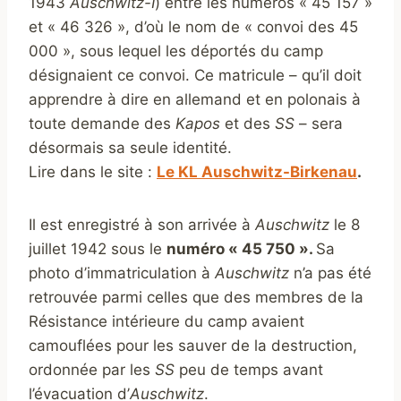
1943
Auschwitz-I
) entre les numéros « 45 157 »
et « 46 326 », d’où le nom de « convoi des 45
000 », sous lequel les déportés du camp
désignaient ce convoi. Ce matricule – qu’il doit
apprendre à dire en allemand et en polonais à
toute demande des
Kapos
et des
SS
– sera
désormais sa seule identité.
Lire dans le site :
Le KL Auschwitz-Birkenau
.
Il est enregistré à son arrivée à
Auschwitz
le 8
juillet 1942 sous le
numéro « 45 750 ».
Sa
photo d’immatriculation à
Auschwitz
n’a pas été
retrouvée parmi celles que des membres de la
Résistance intérieure du camp avaient
camouflées pour les sauver de la destruction,
ordonnée par les
SS
peu de temps avant
l’évacuation d’
Auschwitz
.