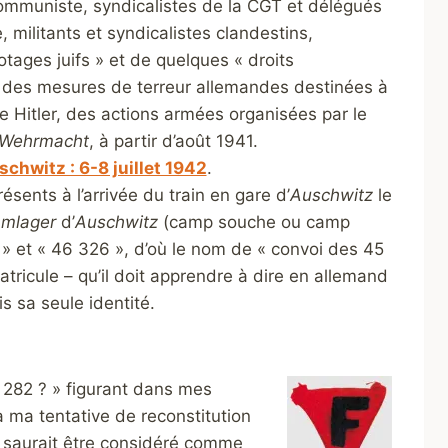
 communiste, syndicalistes de la CGT et délégués
 militants et syndicalistes clandestins,
otages juifs » et de quelques « droits
ie des mesures de terreur allemandes destinées à
 Hitler, des actions armées organisées par le
Wehrmacht
, à partir d’août 1941.
hwitz : 6-8 juillet 1942
.
ésents à l’arrivée du train en gare d’
Auschwitz
le
mlager
d’
Auschwitz
(camp souche ou camp
 » et « 46 326 », d’où le nom de « convoi des 45
ricule – qu’il doit apprendre à dire en allemand
 sa seule identité.
 282 ? » figurant dans mes
à ma tentative de reconstitution
e saurait être considéré comme