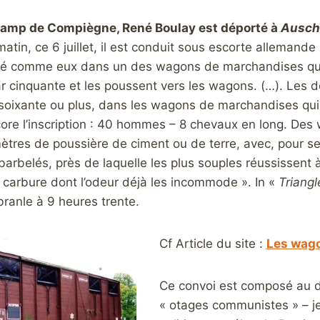
camp de Compiègne, René Boulay est déporté à
Ausch
atin, ce 6 juillet, il est conduit sous escorte alleman
sé comme eux dans un des wagons de marchandises qui 
cinquante et les poussent vers les wagons. (…). Les d
soixante ou plus, dans les wagons de marchandises qui, 
ore l’inscription : 40 hommes – 8 chevaux en long. Des
mètres de poussière de ciment ou de terre, avec, pour se
arbelés, près de laquelle les plus souples réussissent à
carbure dont l’odeur déjà les incommode ». In «
Triang
ébranle à 9 heures trente.
Cf Article du site :
Les wago
Ce convoi est composé au 
« otages communistes » – 