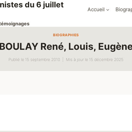
stes du 6 juillet
Accueil
Biogra
t témoignages
BIOGRAPHIES
BOULAY René, Louis, Eugèn
Publié le
15 septembre 2010
Mis à jour le
15 décembre 2025