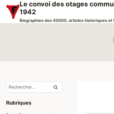
Le convoi des otages communi
Aller
au
1942
contenu
Biographies des 45000, articles historiques e
Rechercher :
Rubriques
Ouvrir/fermer