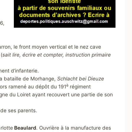
6,
rron, le front moyen vertical et le nez cave
(
sait lire, écrire et compter, instruction primaire
nt d’infanterie.
la bataille de Morhange,
Schlacht bei Dieuze
è
alors ramené au dépôt du 191
régiment
ligne du Loiret ayant recouvert une
partie de son
e de ses parents.
rlotte
Beaulard
. Ouvrière à la manufacture des