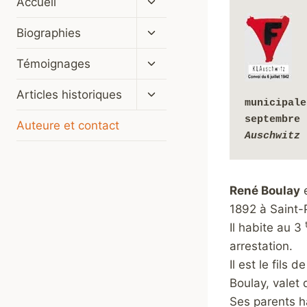
Accueil
le
menu
Ouvrir/fermer
Biographies
enfant
le
menu
Ouvrir/fermer
Témoignages
enfant
le
menu
Ouvrir/fermer
Articles historiques
municipale
enfant
le
menu
Auteure et contact
enfant
Auschwitz
 
René Boulay
e
1892 à Saint-P
Il habite au 3
arrestation.
Il est le fils 
Boulay, valet
Ses parents h