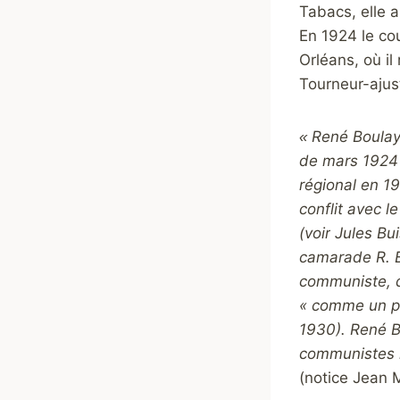
Tabacs, elle a
En 1924 le cou
Orléans, où il
Tourneur-ajus
René Boulay 
«
de mars 1924 
régional en 1
conflit avec l
(
voir
Jules Bu
camarade R. Bo
communiste, d
« comme un pa
1930). René Bo
communistes l
(notice Jean 