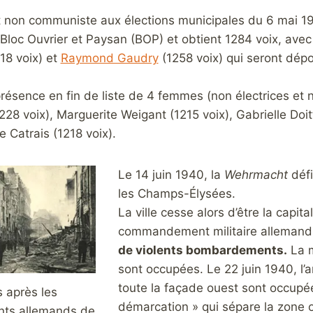
at non communiste aux élections municipales du 6 mai 1
u Bloc Ouvrier et Paysan
(BOP) et obtient 1284 voix, ave
18 voix) et
Raymond Gaudry
(1258 voix) qui seront dépo
résence en fin de liste de 4 femmes (non électrices et n
228 voix), Marguerite Weigant (1215 voix), Gabrielle Doi
e Catrais (1218 voix).
Le 14 juin 1940, la
Wehrmacht
défi
les Champs-Élysées.
La ville cesse alors d’être la capit
commandement militaire allemand
de violents bombardements.
La m
sont occupées. Le 22 juin 1940, l’a
toute la façade ouest sont occupée
 après les
démarcation » qui sépare la zone o
ts allemands de