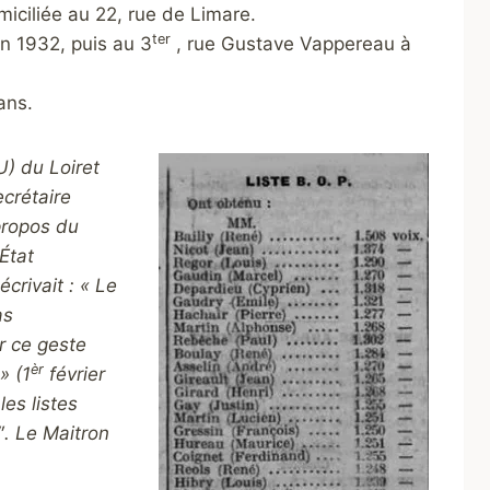
miciliée au 22, rue de Limare.
ter
en 1932, puis au 3
, rue Gustave Vappereau à
ans.
U) du Loiret
crétaire
propos du
État
écrivait : « Le
as
r ce geste
èr
» (1
février
es listes
″.
Le Maitron