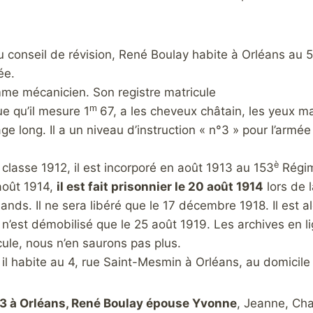
conseil de révision, René Boulay habite à Orléans au 5
ée.
omme mécanicien. Son registre matricule
m
ue qu’il mesure 1
67, a les cheveux châtain, les yeux ma
ge long. Il a un niveau d’instruction « n°3 » pour l’armée 
è
 classe 1912, il est incorporé en août 1913 au 153
Régime
août 1914,
il est fait prisonnier le 20 août 1914
lors de 
ands. Il ne sera libéré que le 17 décembre 1918. Il est 
t n’est démobilisé que le 25 août 1919. Les archives en 
cule, nous n’en saurons pas plus.
 il habite au 4, rue Saint-Mesmin à Orléans, au domicil
23 à Orléans, René Boulay épouse Yvonne
, Jeanne, Cha