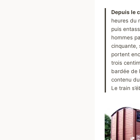
Depuis le 
heures du m
puis entas
hommes par 
cinquante, 
portent enc
trois centi
bardée de b
contenu du 
Le train s’