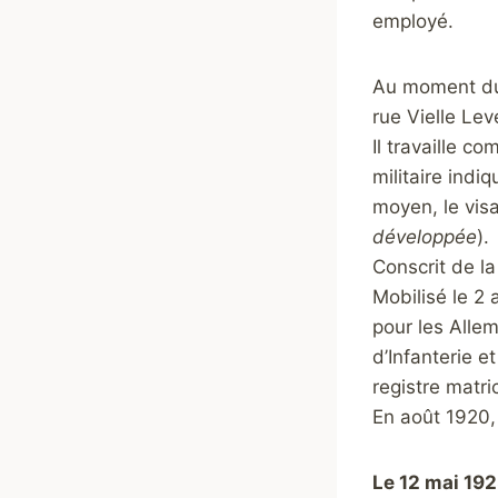
employé.
Au moment du 
rue Vielle Lev
Il travaille c
militaire indiq
moyen, le visa
développée
).
Conscrit de la
Mobilisé le 2 
pour les Allem
d’Infanterie e
registre matri
En
août 1920,
Le 12 mai 19