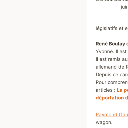
jui
législatifs et
René Boulay e
Yvonne. Il est
II est remis a
allemand de R
Depuis ce camp
Pour comprend
articles :
La p
déportation 
Raymond Gau
wagon.