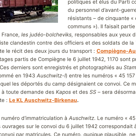
politiques et élus du Parti
du personnel d’avant-guerre,
résistants – de cinquante « 
communs »). Il faisait part
 France,
les judéo-bolcheviks,
responsables aux yeux de
te clandestin contre des officiers et des soldats de la
ite le récit des deux jours du transport :
Compiègne-Ausc
tages partis de Compiègne le 6 juillet 1942, 1170 sont pr
. Ces derniers sont enregistrés et photographiés au
Stam
énommé en 1943
Auschwitz-I
) entre les numéros « 45 157
equel les déportés du camp désignaient ce convoi. Ce mat
is à toute demande des
Kapos
et des
SS
– sera désormais
te :
Le KL Auschwitz-Birkenau
.
 numéro d’immatriculation à
Auschwitz
. Le numéro « 45
ouvrages sur le convoi du 6 juillet 1942 correspondait 
u convoi par matricules. Ce numéro, quoique plausible, n