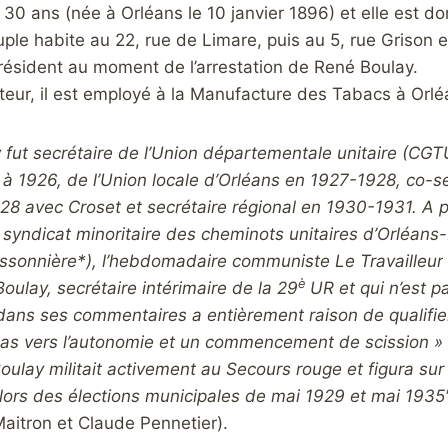
 30 ans (née à Orléans le 10 janvier 1896) et elle est do
ple habite au 22, rue de Limare, puis au 5, rue Grison 
 résident au moment de l’arrestation de René Boulay.
teur, il est employé à la Manufacture des Tabacs à Orlé
fut secrétaire de l’Union départementale unitaire (CGT
à 1926, de l’Union locale d’Orléans en 1927-1928, co-se
928 avec Croset et secrétaire régional en 1930-1931. A 
e syndicat minoritaire des cheminots unitaires d’Orléans-
issonnière*), l’hebdomadaire communiste
Le Travailleur
è
ulay, secrétaire intérimaire de la 29
UR et qui n’est p
ans ses commentaires a entièrement raison de qualifie
s vers l’autonomie et un commencement de scission » 
ulay militait activement au Secours rouge et figura sur l
ors des élections municipales de mai 1929 et mai 1935
Maitron et Claude Pennetier).