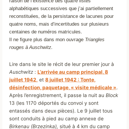
raison de l’existence des quatre listes
alphabétiques successives que j’ai partiellement
reconstituées, de la persistance de lacunes pour
quatre noms, mais d’incertitudes sur plusieurs
centaines de numéros matricules.
Il ne figure plus dans mon ouvrage
Triangles
rouges à Auschwitz.
Lire dans le site le récit de leur premier jour à
Auschwitz
:
L’arrivée au camp principal, 8
juillet 1942
.
et
8 juillet 1942 : Tonte,
désinfection, paquetage, « visite médicale »
.
Après l’enregistrement, il passe la nuit au
Block
13 (les 1170 déportés du convoi y sont
entassés dans deux pièces). Le 9 juillet tous
sont conduits à pied au camp annexe de
Birkenau (Brzezinka),
situé à 4 km du camp