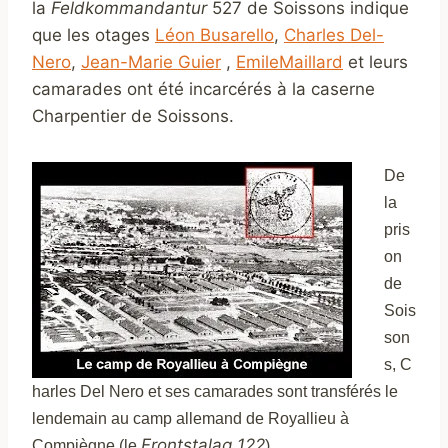
la
Feldkommandantur
527 de Soissons indique
que les otages
Léon Busarello
,
Charles Del-
Nero
,
Jean-Marie Guier
,
EmileMaillard
et leurs
camarades ont été incarcérés à la caserne
Charpentier de Soissons.
De
la
pris
on
de
Sois
son
s, C
harles Del Nero et ses
camarades
sont transférés le
lendemain au camp allemand
de Royallieu à
Frontstalag 122
Compiègne (le
).