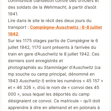
communiste clandestin contre des officiers et
des soldats de la
Wehrmacht
, à partir d’août
1941.
Lire dans le site le récit des deux jours du
transport :
Compiègne-Auschwitz : 6-8 juillet
1942
.
Sur les 1175 otages partis de Compiègne le 6
juillet 1942, 1170 sont présents à l’arrivée du
train en gare d’Auschwitz le 8 juillet 1942. Ces
derniers sont enregistrés et
photographiés au
Stammlager
d’
Auschwitz
(ca
mp souche ou camp principal, dénommé en
1943
Auschwitz-I
) entre les numéros « 45 157 »
et « 46 326 », d’où le nom de « convoi des 45
000 », sous lequel les déportés du camp
désignaient ce convoi. Ce matricule – qu’il doit
apprendre à dire en allemand et en polonais à