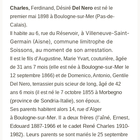
Charles,
Ferdinand, Désiré
Del Nero
est né le
premier mai 1898 à Boulogne-sur-Mer (Pas-de-
Calais).
, à Villeneuve-Saint-
Il habite au 6, rue du Réservoir
Germain (Aisne), commune limitrophe de
Soissons, au moment de son arrestation.
Il est le fils d’Augustine, Marie Yvart, couturière, âgée
Boulogne-sur-Mer
de 31 ans 7 mois (elle est née à
le
12 septembre 1866) et de Domenico, Antonio, Gentile
Del Nero, terrassier puis scieur de long, âgé de 42
orbegno
ans 6 mois (il est né le 7 octobre 1855 à M
(province de Sondria-Italie)
, son époux.
Ses parents habitent alors 14, rue d’Alger
Boulogne-sur-Mer
Il a deux frères (l’aîné, Ernest,
à
.
Edouard 1887-1966 et le cadet René Charles 1910-
1982). Leurs
parents se sont mariés
le 25 septembre