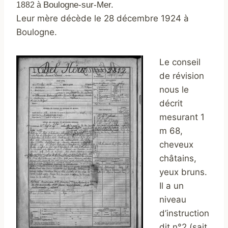
Boulogne-sur-Mer.
1882 à
Leur mère décède le 28 décembre 1924 à
Boulogne.
Le conseil
de révision
nous le
décrit
mesurant 1
m 68,
cheveux
châtains,
yeux bruns.
Il a un
niveau
d’instruction
dit n°2 (sait