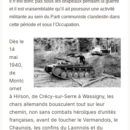
Il n’est donc pas sous les drapeaux pendant la guerre
et i
l est vraisemblable qu’il ait poursuivi une activité
militante au sein du Parti communiste clandestin dans
cette période et sous l’Occupation.
Dès le
14
mai
1940,
de
Montc
ornet
à Hirson, de Crécy-sur-Serre à Wassigny, les
chars allemands bousculent tout sur leur
chemin, non sans combats héroïques d’unités
françaises, avant de toucher le Vermandois, le
Chaunois, les confins du Laonnois et du