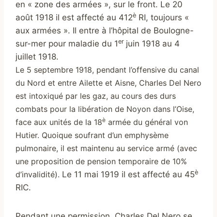
en « zone des armées », sur le front. Le 20
è
août 1918 il est affecté au 412
RI, toujours «
aux armées ». Il entre à l’hôpital de Boulogne-
er
sur-mer pour maladie du 1
juin 1918 au 4
juillet 1918.
Le 5 septembre 1918, pendant l’offensive du
canal
du Nord et entre Ailette et Aisne
, Charles Del Nero
est intoxiqué par les gaz, au cours des durs
combats pour la libération de Noyon dans l’Oise,
è
face aux unités de la 18
armée du général von
Hutier. Quoique soufrant d’un emphysème
pulmonaire, il est maintenu au service armé (avec
une proposition de pension temporaire de 10%
è
d’invalidité).
Le 11 mai 1919 il est affecté au 45
RIC.
Pendant une permission, Charles Del Nero se