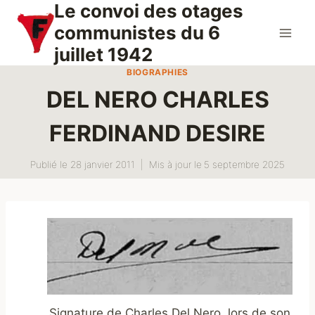
Le convoi des otages
Aller
au
communistes du 6
contenu
juillet 1942
BIOGRAPHIES
DEL NERO CHARLES
FERDINAND DESIRE
Publié le
28 janvier 2011
Mis à jour le
5 septembre 2025
Signature de Charles Del Nero, lors de son