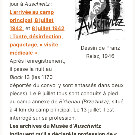
jour à
Auschwitz
:
L’arrivée au camp
principal, 8 juillet
1942
.
et
8 juillet 1942
: Tonte, désinfection,
paquetage, « visite
Dessin de Franz
médicale »
.
Reisz, 1946
Après l’enregistrement,
il passe la nuit au
Block
13 (les 1170
déportés du convoi y sont entassés dans deux
pièces). Le 9 juillet tous sont conduits à pied
au camp annexe de
Birkenau (Brzezinka),
situé
à 4 km du camp principal. Le 13 juillet il est
interrogé sur sa profession.
Les archives du Musée d’
Auschwitz
indiquent qu’il a déclaré la profession de «