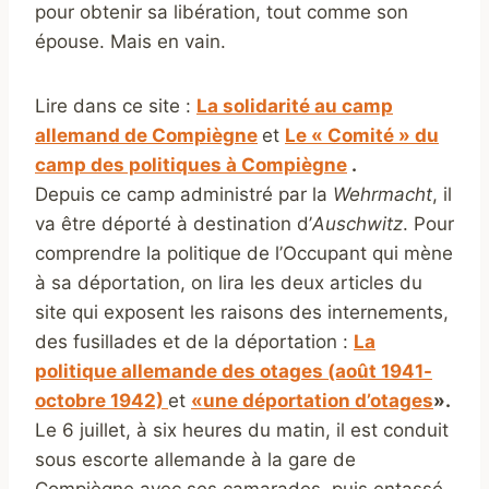
pour obtenir sa libération, tout comme son
épouse. Mais en vain.
Lire dans ce site :
La solidarité au camp
allemand de Compiègne
et
Le « Comité » du
camp des politiques à Compiègne
.
Depuis ce camp administré par la
Wehrmacht
, il
va être déporté à destination d’
Auschwitz
. Pour
comprendre la politique de l’Occupant qui mène
à sa déportation, on lira les deux articles du
site qui exposent les raisons des internements,
des fusillades et de la déportation :
La
politique allemande des otages (août 1941-
octobre 1942)
et
«une déportation d’otages
».
Le 6 juillet, à six heures du matin, il est conduit
sous escorte allemande à la gare de
Compiègne avec ses camarades, puis entassé