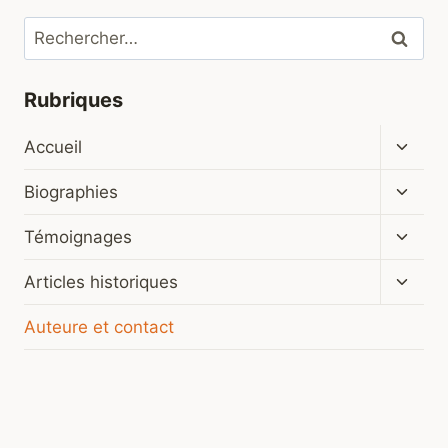
Rechercher :
Rubriques
Ouvrir
Accueil
le
menu
Ouvrir
Biographies
enfan
le
menu
Ouvrir
Témoignages
enfan
le
menu
Ouvrir
Articles historiques
enfan
le
menu
Auteure et contact
enfan