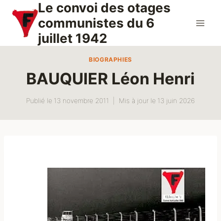
Le convoi des otages
Aller
au
communistes du 6
contenu
juillet 1942
BIOGRAPHIES
BAUQUIER Léon Henri
Publié le
13 novembre 2011
Mis à jour le
13 juin 2026