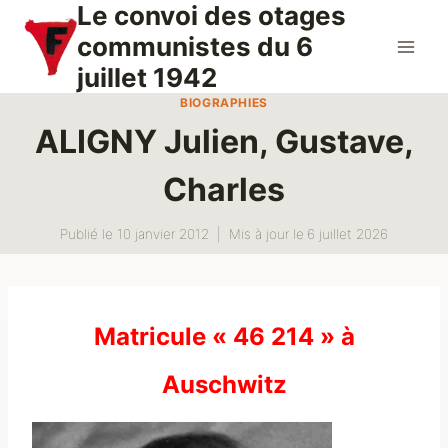
Le convoi des otages
Aller
au
communistes du 6
contenu
juillet 1942
BIOGRAPHIES
ALIGNY Julien, Gustave,
Charles
Publié le
10 janvier 2012
Mis à jour le
6 juillet 2026
Matricule « 46 214 » à
Auschwitz