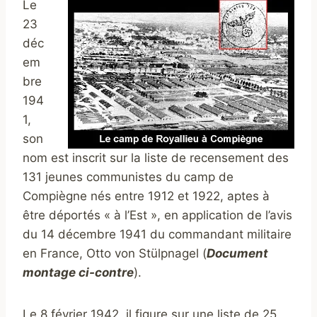
Le
23
déc
em
bre
194
1,
son
nom est inscrit sur la liste de recensement des
131 jeunes communistes du camp de
Compiègne nés entre 1912 et 1922, aptes à
être déportés « à l’Est », en application de l’avis
du 14 décembre 1941 du commandant militaire
en France, Otto von Stülpnagel (
Document
montage ci-contre
).
Le 8 février 1942, il figure sur une liste de 25