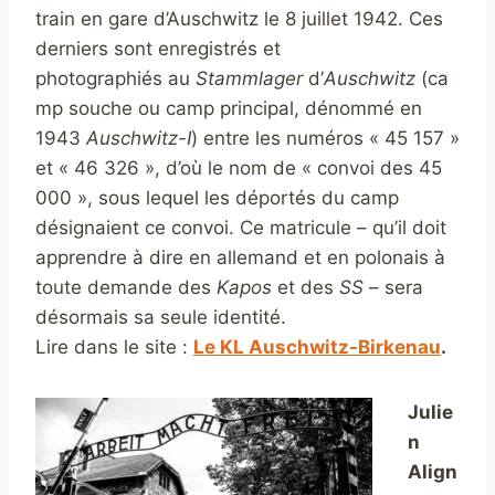
train en gare d’Auschwitz le 8 juillet 1942. Ces
derniers sont enregistrés et
photographiés au
Stammlager
d’
Auschwitz
(ca
mp souche ou camp principal, dénommé en
1943
Auschwitz-I
) entre les numéros « 45 157 »
et « 46 326 », d’où le nom de « convoi des 45
000 », sous lequel les déportés du camp
désignaient ce convoi. Ce matricule – qu’il doit
apprendre à dire en allemand et en polonais à
toute demande des
Kapos
et des
SS
– sera
désormais sa seule identité.
Lire dans le site :
Le KL Auschwitz-Birkenau
.
Julie
n
Align