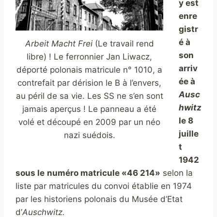
y
est
enre
gistr
é à
Arbeit Macht Frei
(Le travail rend
son
libre) ! Le ferronnier Jan Liwacz,
arriv
déporté polonais matricule n° 1010, a
ée à
contrefait par dérision le B à l’envers,
Ausc
au péril de sa vie. Les SS ne s’en sont
hwitz
jamais aperçus ! Le panneau a été
le 8
volé et découpé en 2009 par un néo
juille
nazi suédois.
t
1942
sous le
numéro matricule «46 214»
selon la
liste par matricules du convoi établie en 1974
par les historiens polonais du Musée d’Etat
d’
Auschwitz.