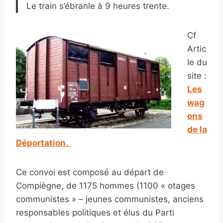
Le train s’ébranle à 9 heures trente.
Cf
Artic
le du
site :
Les
wag
ons
de la
Déportation.
Ce convoi est composé au départ de
Compiègne, de 1175 hommes (1100 « otages
communistes » – jeunes communistes, anciens
responsables politiques et élus du Parti