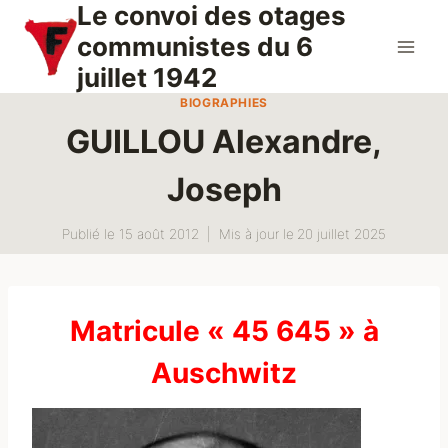
Le convoi des otages
Aller
au
communistes du 6
contenu
juillet 1942
BIOGRAPHIES
GUILLOU Alexandre,
Joseph
Publié le
15 août 2012
Mis à jour le
20 juillet 2025
Matricule « 45 645 » à
Auschwitz