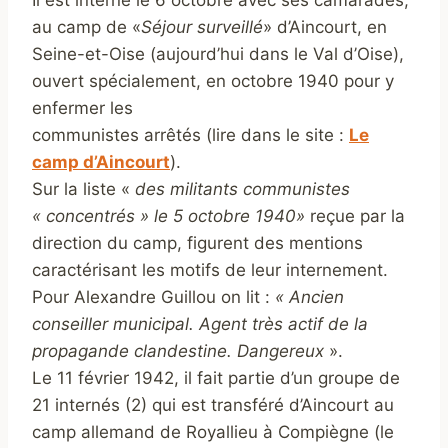
Il est interné le 6 octobre avec ses camarades,
au camp de «
Séjour surveillé
» d’Aincourt, en
Seine-et-Oise (aujourd’hui dans le Val d’Oise),
ouvert spécialement, en octobre 1940 pour y
enfermer les
communistes arrêtés (lire dans le site :
Le
camp d’Aincourt
).
Sur la liste «
des militants communistes
« concentrés » le 5 octobre 1940»
reçue par la
direction du camp, figurent des mentions
caractérisant les motifs de leur internement.
Pour Alexandre Guillou on lit :
« Ancien
conseiller municipal. Agent très actif de la
propagande clandestine. Dangereux
».
Le 11 février 1942, il fait partie d’un groupe de
21 internés (2) qui est transféré d’Aincourt au
camp allemand de Royallieu à Compiègne (le