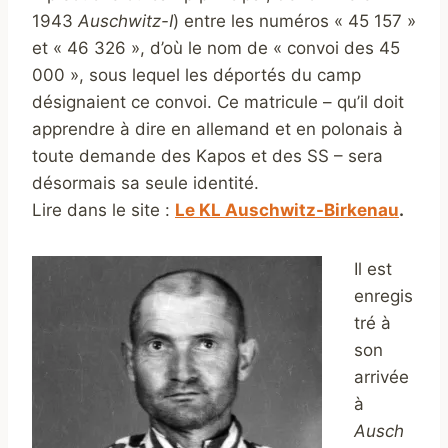
1943
Auschwitz-I
) entre les numéros « 45 157 »
et « 46 326 », d’où le nom de « convoi des 45
000 », sous lequel les déportés du camp
désignaient ce convoi. Ce matricule – qu’il doit
apprendre à dire en allemand et en polonais à
toute demande des Kapos et des SS – sera
désormais sa seule identité.
Lire dans le site :
Le KL Auschwitz-Birkenau
.
Il est
enregis
tré à
son
arrivée
à
Ausch