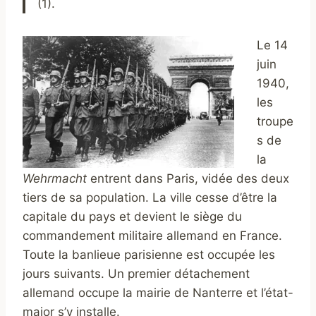
(1).
Le 14
juin
1940,
les
troupe
s de
la
Wehrmacht
entrent dans Paris, vidée des deux
tiers de sa population. La ville cesse d’être la
capitale du pays et devient le siège du
commandement militaire allemand en France.
Toute la banlieue parisienne est occupée les
jours suivants. Un premier détachement
allemand occupe la mairie de Nanterre et l’état-
major s’y installe.