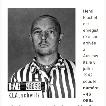
Henri
Riochet
est
enregist
ré à son
arrivée
à
Auschw
itz le 8
juillet
1942
sous le
numéro
«46
059»