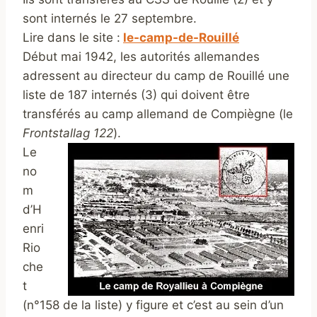
sont internés le 27 septembre.
Lire dans le site :
le-camp-de-Rouillé
‎
Début mai 1942, les autorités allemandes
adressent au directeur du camp de Rouillé une
liste de 187 internés (3) qui doivent être
transférés au camp allemand de Compiègne (le
Frontstallag 122
).
Le
no
m
d’H
enri
Rio
che
t
(n°158 de la liste) y figure et c’est au sein d’un