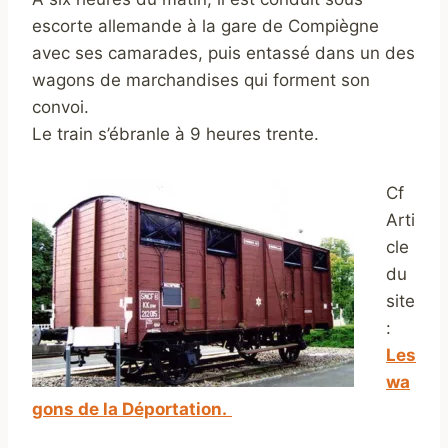
escorte allemande à la gare de Compiègne
avec ses camarades, puis entassé dans un des
wagons de marchandises qui forment son
convoi.
Le train s’ébranle à 9 heures trente.
Cf
Arti
cle
du
site
:
Les
wa
gons de la Déportation.