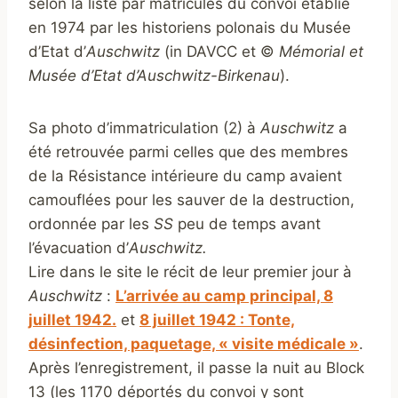
selon la liste par matricules du convoi établie
en 1974 par les historiens polonais du Musée
d’Etat d’
Auschwitz
(in DAVCC et ©
Mémorial et
Musée d’Etat d’Auschwitz-Birkenau
).
Sa photo d’immatriculation (2) à
Auschwitz
a
été retrouvée parmi celles que des membres
de la Résistance intérieure du camp avaient
camouflées pour les sauver de la destruction,
ordonnée par les
SS
peu de temps avant
l’évacuation d’
Auschwitz.
Lire dans le site le récit de leur premier jour à
Auschwitz
:
L’arrivée au camp principal, 8
juillet 1942.
et
8 juillet 1942 : Tonte,
désinfection, paquetage, « visite médicale »
.
Après l’enregistrement, il passe la nuit au Block
13 (les 1170 déportés du convoi y sont