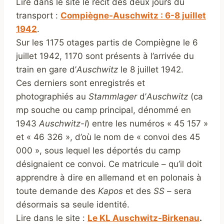
Lire dans le site le récit des deux jours du
transport :
Compiègne-Auschwitz : 6-8 juillet
1942
.
Sur les 1175 otages partis de Compiègne le 6
juillet 1942, 1170 sont présents à l’arrivée du
train en gare d’
Auschwitz
le 8 juillet 1942.
Ces derniers sont enregistrés et
photographiés au
Stammlager
d’
Auschwitz
(ca
mp souche ou camp principal, dénommé en
1943
Auschwitz-I
) entre les numéros « 45 157 »
et « 46 326 », d’où le nom de « convoi des 45
000 », sous lequel les déportés du camp
désignaient ce convoi. Ce matricule – qu’il doit
apprendre à dire en allemand et en polonais à
toute demande des
Kapos
et des
SS
– sera
désormais sa seule identité.
Lire dans le site :
Le KL Auschwitz-Birkenau
.