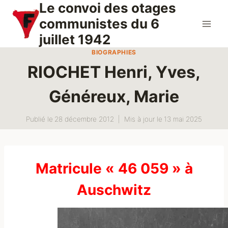
Le convoi des otages
Aller
au
communistes du 6
contenu
juillet 1942
BIOGRAPHIES
RIOCHET Henri, Yves,
Généreux, Marie
Publié le
28 décembre 2012
Mis à jour le
13 mai 2025
Matricule « 46 059 » à
Auschwitz