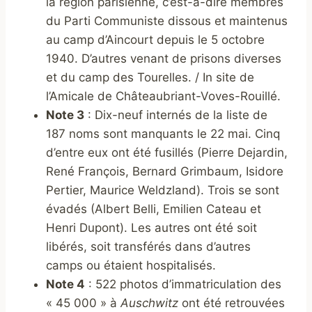
la région parisienne, c’est-à-dire membres
du Parti Communiste dissous et maintenus
au camp d’Aincourt depuis le 5 octobre
1940. D’autres venant de prisons diverses
et du camp des Tourelles. / In site de
l’Amicale de Châteaubriant-Voves-Rouillé.
Note 3
: Dix-neuf internés de la liste de
187 noms sont manquants le 22 mai. Cinq
d’entre eux ont été fusillés (Pierre Dejardin,
René François, Bernard Grimbaum, Isidore
Pertier, Maurice Weldzland). Trois se sont
évadés (Albert Belli, Emilien Cateau et
Henri Dupont). Les autres ont été soit
libérés, soit transférés dans d’autres
camps ou étaient hospitalisés.
Note 4
: 522 photos d’immatriculation des
« 45 000 » à
Auschwitz
ont été retrouvées