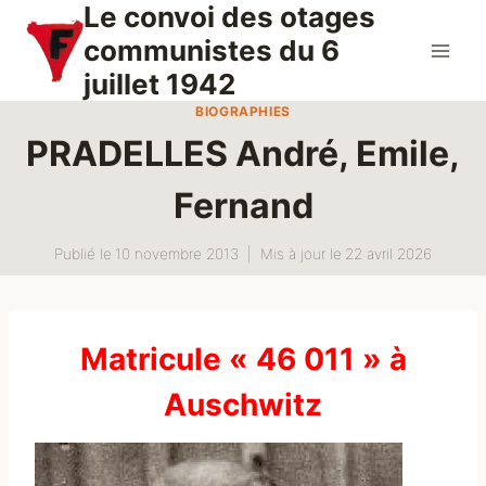
Le convoi des otages
Aller
au
communistes du 6
contenu
juillet 1942
BIOGRAPHIES
PRADELLES André, Emile,
Fernand
Publié le
10 novembre 2013
Mis à jour le
22 avril 2026
Matricule « 46 011 » à
Auschwitz