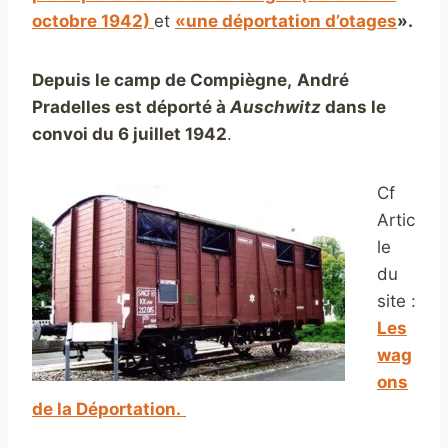
octobre 1942)
et
«une déportation d’otages
».
Depuis le camp de Compiègne,
André
Pradelles est déporté
à
A
uschwitz
dans le
convoi du 6 juillet 1942
.
Cf
Artic
le
du
site :
Les
wag
ons
de la Déportation.