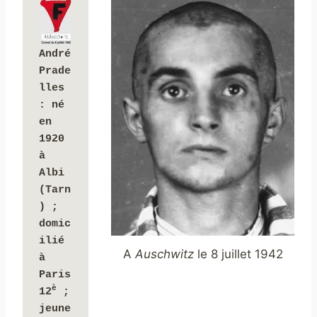
André 
Prade
lles 
: 
né 
en 
1920 
à 
Albi 
(Tarn
) ; 
domic
ilié 
A
Auschwitz
le 8 juillet 1942
à 
Paris 
è
12
 ;
jeune 