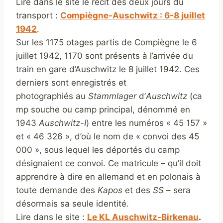
Lire dans le site le récit des deux jours du
transport :
Compiègne-Auschwitz : 6-8 juillet
1942
.
Sur les 1175 otages partis de Compiègne le 6
juillet 1942, 1170 sont présents à l’arrivée du
train en gare d’Auschwitz le 8 juillet 1942. Ces
derniers sont enregistrés et
photographiés au
Stammlager
d’
Auschwitz
(ca
mp souche ou camp principal, dénommé en
1943
Auschwitz-I
) entre les numéros « 45 157 »
et « 46 326 », d’où le nom de « convoi des 45
000 », sous lequel les déportés du camp
désignaient ce convoi. Ce matricule – qu’il doit
apprendre à dire en allemand et en polonais à
toute demande des
Kapos
et des
SS
– sera
désormais sa seule identité.
Lire dans le site :
Le KL Auschwitz-Birkenau
.