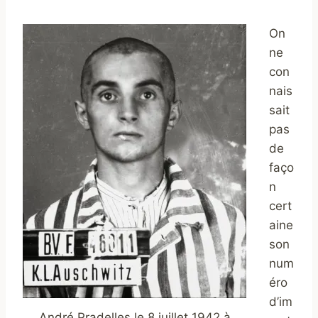
On
ne
con
nais
sait
pas
de
faço
n
cert
aine
son
num
éro
d’im
André Pradelles le 8 juillet 1942 à