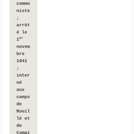
commu
niste 
; 
arrêt
é le 
er
1
novem
bre 
1941 
; 
inter
né 
aux 
camps 
de 
Rouil
lé et 
de 
Compi