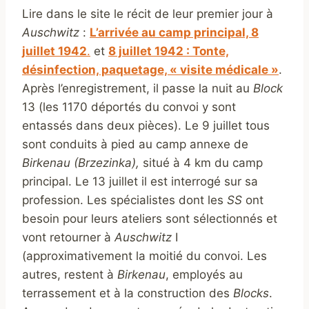
Lire dans le site le récit de leur premier jour à
Auschwitz
:
L’arrivée au camp principal, 8
juillet 1942
.
et
8 juillet 1942 : Tonte,
désinfection, paquetage, « visite médicale »
.
Après l’enregistrement, il passe la nuit au
Block
13 (les 1170 déportés du convoi y sont
entassés dans deux pièces). Le 9 juillet tous
sont conduits à pied au camp annexe de
Birkenau (Brzezinka),
situé à 4 km du camp
principal. Le 13 juillet il est interrogé sur sa
profession. Les spécialistes dont les
SS
ont
besoin pour leurs ateliers sont sélectionnés et
vont retourner à
Auschwitz
I
(approximativement la moitié du convoi. Les
autres, restent à
Birkenau
, employés au
terrassement et à la construction des
Blocks
.