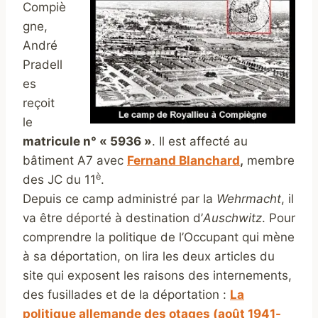
Compiè
gne,
André
Pradell
es
reçoit
le
matricule n° « 5936 »
. Il est affecté au
bâtiment A7 avec
Fernand Blanchard
,
membre
è
des JC du 11
.
Depuis ce camp administré par la
Wehrmacht
, il
va être déporté à destination d’
Auschwitz
. Pour
comprendre la politique de l’Occupant qui mène
à sa déportation, on lira les deux articles du
site qui exposent les raisons des internements,
des fusillades et de la déportation :
La
politique allemande des otages (août 1941-