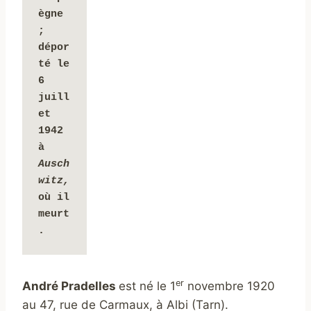
ègne 
; 
dépor
té le 
6 
juill
et 
1942 
à 
Ausch
witz, 
où il 
meurt
. 
er
André Pradelles
est né le 1
novembre 1920
au 47, rue de Carmaux, à Albi (Tarn).