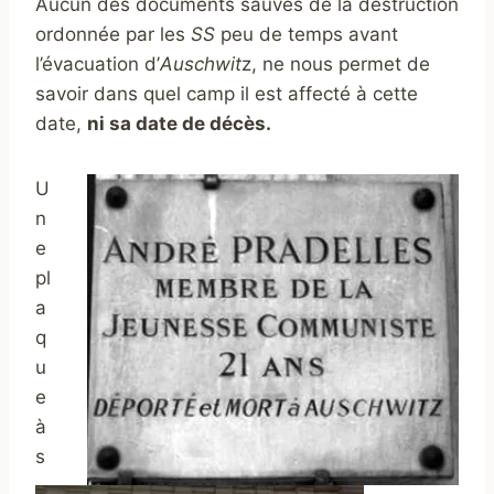
Aucun des documents sauvés de la destruction
ordonnée par les
SS
peu de temps avant
l’évacuation d’
Auschwit
z, ne nous permet de
savoir dans quel camp il est affecté à cette
date,
ni sa date de décès.
U
n
e
pl
a
q
u
e
à
s