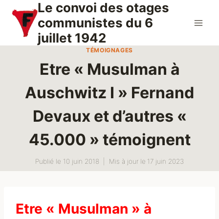
Le convoi des otages
Aller
au
communistes du 6
contenu
juillet 1942
TÉMOIGNAGES
Etre « Musulman à
Auschwitz I » Fernand
Devaux et d’autres «
45.000 » témoignent
Publié le
10 juin 2018
Mis à jour le
17 juin 2023
Etre « Musulman » à