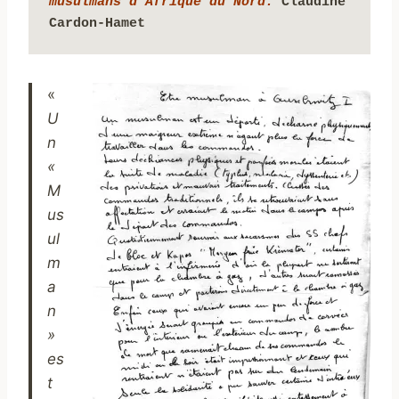
musulmans d'Afrique du Nord. 
Claudine 
Cardon-Hamet
«
U
n
«
M
us
ul
m
a
n
»
es
t