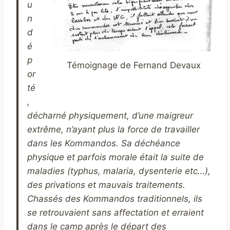
u
n
d
é
p
Témoignage de Fernand Devaux
or
té
,
décharné physiquement, d’une maigreur
extrême, n’ayant plus la force de travailler
dans les Kommandos. Sa déchéance
physique et parfois morale était la suite de
maladies (typhus, malaria, dysenterie etc…),
des privations et mauvais traitements.
Chassés des Kommandos traditionnels, ils
se retrouvaient sans affectation et erraient
dans le camp après le départ des