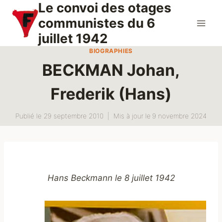
Le convoi des otages
Aller
au
communistes du 6
contenu
juillet 1942
BIOGRAPHIES
BECKMAN Johan,
Frederik (Hans)
Publié le
29 septembre 2010
Mis à jour le
9 novembre 2024
Hans Beckmann le 8 juillet 1942