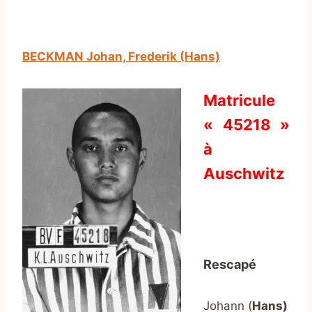
BECKMAN Johan, Frederik (Hans)
Matricule
« 45218 »
à
Auschwitz
Rescapé
Johann (
Hans)