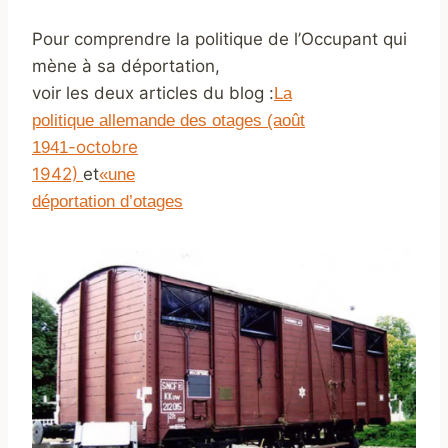
Pour comprendre la politique de l’Occupant qui
mène à sa déportation,
voir les deux articles du blog :
La
politique allemande des otages (aoû
t
-octobre
1941
1942)
et
«une
déportation d’otages