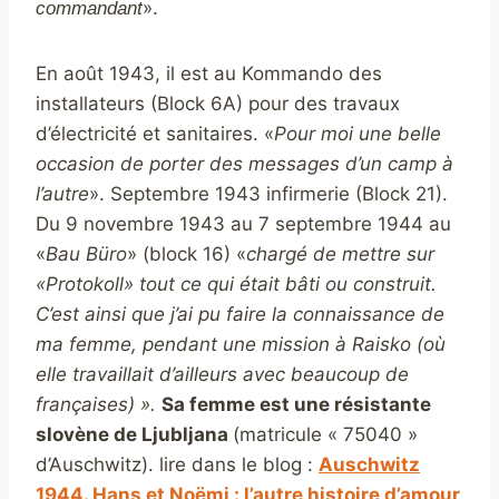
».
commandant
En août 1943, il est au Kommando des
installateurs (Block 6A) pour des travaux
d’électricité et sanitaires. «
Pour moi une belle
occasion de porter des messages d’un camp à
l’autre
». Septembre 1943 infirmerie (Block 21).
Du 9 novembre 1943 au 7 septembre 1944 au
«
Bau Bü
ro
» (block 16) «
chargé de mettre sur
«Protokoll» tout ce qui était bâti ou construit.
C’est ainsi que j’ai pu faire la connaissance de
ma femme, pendant une mission à Raisko (où
elle travaillait d’ailleurs avec beaucoup de
françaises) ».
Sa femme est une résistante
slovène de Ljubljana
(matricule « 75040 »
d’Auschwitz). lire dans le blog :
Auschwitz
1944. Hans et Noëmi : l’autre histoire d’amour