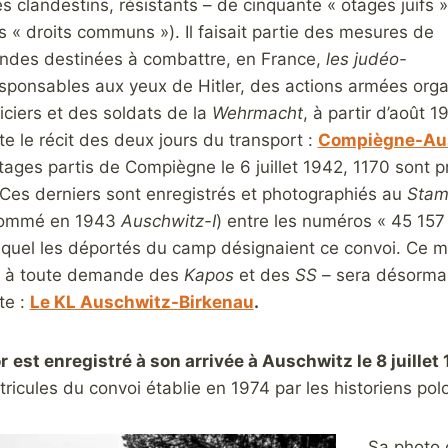
es clandestins, résistants – de cinquante « otages juifs »
 « droits communs »). Il faisait partie des mesures de
andes destinées à combattre, en France,
les judéo-
sponsables aux yeux de Hitler, des actions armées orga
iciers et des soldats de la
Wehrmacht
, à partir d’août 1
ite le récit des deux jours du transport :
Compiègne-Ausc
tages partis de Compiègne le 6 juillet 1942, 1170 sont pr
. Ces derniers sont enregistrés et photographiés au
Stam
énommé en 1943
Auschwitz-I
) entre les numéros « 45 157
equel les déportés du camp désignaient ce convoi. Ce mat
is à toute demande des
Kapos
et des
SS
– sera désormais
te :
Le KL Auschwitz-Birkenau
.
r
est enregistré à son arrivée à Auschwitz le 8 juillet
atricules du convoi établie en 1974 par les historiens po
Sa photo 