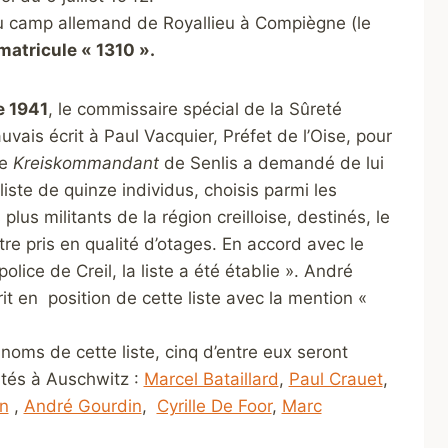
 au camp allemand de Royallieu à Compiègne (le
matricule « 1310 ».
e 1941
, le commissaire spécial de la Sûreté
vais écrit à Paul Vacquier, Préfet de l’Oise, pour
le
Kreiskommandant
de Senlis a demandé de lui
iste de quinze individus, choisis parmi les
lus militants de la région creilloise, destinés, le
re pris en qualité d’otages. En accord avec le
lice de Creil, la liste a été établie ». André
it en position de cette liste avec la mention «
noms de cette liste, cinq d’entre eux seront
tés à Auschwitz :
Marcel Bataillard
,
Paul Crauet
,
n
,
André Gourdin
,
Cyrille De Foor
,
Marc