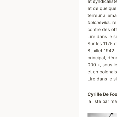
et syndicalist
et de quelques
terreur allem
bolcheviks,
re
contre des off
Lire dans le s
Sur les 1175 o
8 juillet 1942
principal, d
000 », sous l
et en polona
Lire dans le si
Cyrille De Foo
la liste par m