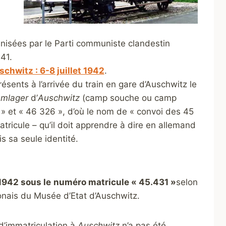
nisées par le Parti communiste clandestin
941.
hwitz : 6-8 juillet 1942
.
ésents à l’arrivée du train en gare d’Auschwitz le
mlager
d’
Auschwitz
(camp souche ou camp
 » et « 46 326 », d’où le nom de « convoi des 45
ricule – qu’il doit apprendre à dire en allemand
 sa seule identité.
 1942 sous le
numéro matricule « 45.431 »
selon
lonais du Musée d’Etat d’Auschwitz.
d’immatriculation à
Auschwitz
n’a pas été