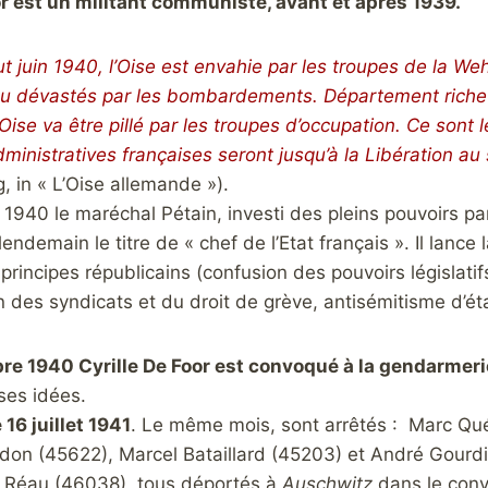
or est un militant communiste, avant et après 1939.
t juin 1940, l’Oise est envahie par les troupes de la We
u dévastés par les bombardements. Département riche en
Oise va être pillé par les troupes d’occupation. Ce sont 
dministratives françaises seront jusqu’à la Libération au
 in « L’Oise allemande »).
et 1940 le maréchal Pétain, investi des pleins pouvoirs pa
 lendemain le titre de « chef de l’Etat français ». Il lanc
rincipes républicains (confusion des pouvoirs législatifs
 des syndicats et du droit de grève, antisémitisme d’ét
e 1940 Cyrille De Foor est convoqué à la gendarmeri
ses idées.
e 16 juillet 1941
. Le même mois, sont arrêtés : Marc Qué
don (45622), Marcel Bataillard (45203) et André Gourdi
l Réau (46038), tous déportés à
Auschwitz
dans le convo