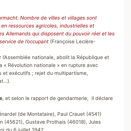
hrmacht. Nombre de villes et villages sont
 ressources agricoles, industrielles et
les Allemands qui disposent du pouvoir réel et les
 service de l’occupant
(Françoise Leclère-
r l’Assemblée nationale, abolit la République et
e la « Révolution nationale » en rupture avec
 et exécutifs ; rejet du multipartisme,
at…).
e
, et selon le rapport de gendarmerie, il déclare
nardel (de Montataire), Paul Crauet (4541)
n (45621), Gustave Prothais (46018), Jules
i du 6 juillet 1942.