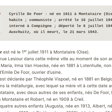
Cyrille De Foor
 : 
né en 1911 à Montataire (Ois
habite ;
communiste ; arrêté le 16 juillet 194
Auschwitz, 
où il meurt, le 21 mars 1943.
er
r
est né le 1
juillet 1911 à Montataire (Oise).
, rue Lesiour dans cette même ville au moment de son ar
 de Maria, Irma Van Hoecke, née en 1881 à Lotenhulle, no
d’Emile De Foor, ouvrier d’usine.
est déclarée par Théophile Vispoel, né en 1881 en Belgi
 la métallurgie, avec lequel sa mère vit à cette date a
tataire, avec deux autres de ses enfants, nés De Foor,
 Montataire et Robert, né en 1909 à Creil.
quatre autres enfants (Augusta, née en 1913, Albert, n