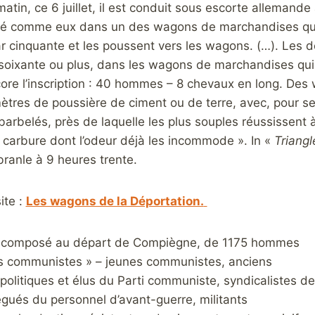
atin, ce 6 juillet, il est conduit sous escorte alleman
sé comme eux dans un des wagons de marchandises qui 
cinquante et les poussent vers les wagons. (…). Les d
soixante ou plus, dans les wagons de marchandises qui, 
ore l’inscription : 40 hommes – 8 chevaux en long. Des
mètres de poussière de ciment ou de terre, avec, pour se
arbelés, près de laquelle les plus souples réussissent à
carbure dont l’odeur déjà les incommode ». In «
Triang
ébranle à 9 heures trente.
ite :
Les wagons de la Déportation.
t composé au départ de Compiègne, de 1175 hommes
s communistes » – jeunes communistes, anciens
politiques et élus du Parti communiste, syndicalistes de
égués du personnel d’avant-guerre, militants