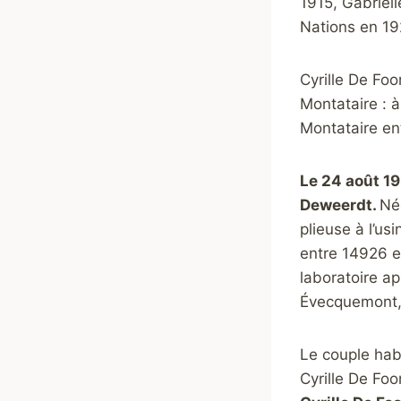
1915,
Gabriell
Nations en 19
Cyrille De Foo
Montataire : à
Montataire en
Le 24 août 19
Deweerdt.
Née
plieuse à l’us
entre 14926 e
laboratoire ap
Évecquemont, 
Le couple hab
Cyrille De Foor