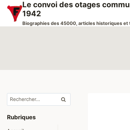
Le convoi des otages communi
Aller
au
1942
contenu
Biographies des 45000, articles historiques e
Rechercher :
Rubriques
Ouvrir/fermer