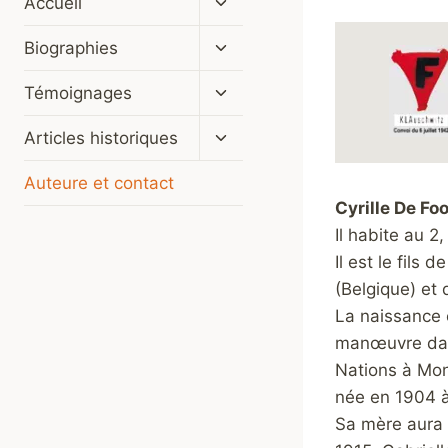
Accueil
le
menu
Ouvrir/fermer
Biographies
enfant
le
menu
Ouvrir/fermer
Témoignages
enfant
le
menu
Ouvrir/fermer
Articles historiques
enfant
le
menu
Auteure et contact
enfant
Cyrille De Foo
Il habite au 2
Il est le fils
(Belgique) et 
La naissance 
manœuvre dans
Nations à Mon
née en 1904 à
Sa mère aura 