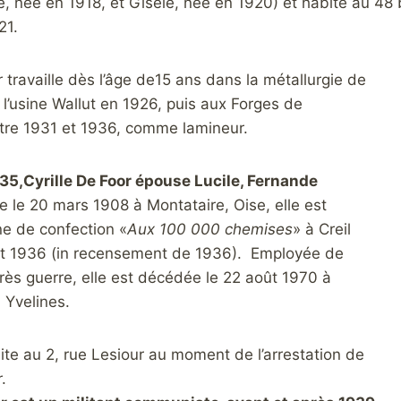
e, née en 1918, et Gisèle, née en 1920) et habite au 48 
21.
r travaille dès l’âge de15 ans dans la métallurgie de
 l’usine Wallut en 1926, puis aux Forges de
tre 1931 et 1936, comme lamineur.
35,Cyrille De Foor épouse Lucile, Fernande
 le 20 mars 1908 à Montataire, Oise, elle est
ine de confection «
Aux 100 000 chemises
» à Creil
t 1936 (in recensement de 1936). Employée de
rès guerre, elle est décédée le 22 août 1970 à
Yvelines.
ite au 2, rue Lesiour au moment de l’arrestation de
.