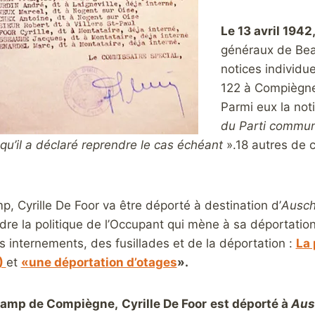
Le 13 avril 1942
généraux de Beau
notices individu
122 à Compiègne
Parmi eux la not
du Parti communi
qu’il a déclaré reprendre le cas échéant
».18 autres de c
, Cyrille De Foor va être déporté à destination d’
Ausch
e la politique de l’Occupant qui mène à sa déportation, 
s internements, des fusillades et de la déportation :
La 
)
et
«une déportation d’otages
».
 camp de Compiègne,
Cyrille De Foor
est déporté à
A
us