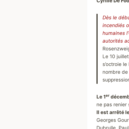
Cyrille De Fo
Dès le débu
incendiés o
humaines l’
autorités a
Rosenzweig,
Le 10 juill
s’octroie le
nombre de p
suppression
er
Le 1
décembr
ne pas renier 
Il est arrêté l
Geor
ges Gour
Dubrulle, Pau