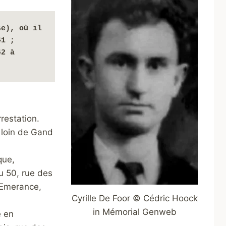
e), où il 
1 ; 
interné à Compiègne ; déporté le 6 juillet 1942 à 
restation.
n loin de Gand
que,
u 50, rue des
 Emerance,
Cyrille De Foor © Cédric Hoock
in Mémorial Genweb
é en