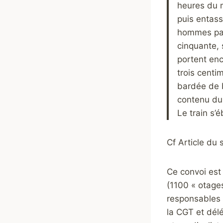
heures du m
puis entas
hommes par 
cinquante, 
portent enc
trois centi
bardée de b
contenu du 
Le train s’
Cf Article du s
Ce convoi es
(1100 « otage
responsables 
la CGT et dél