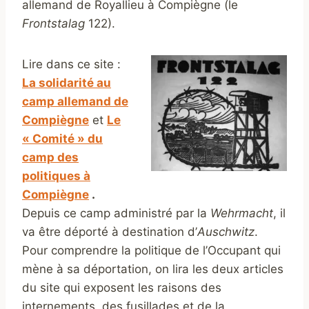
allemand de Royallieu à Compiègne (le
Frontstalag
122).
Lire dans ce site :
La solidarité au
camp allemand de
Compiègne
et
Le
« Comité » du
camp des
politiques à
Compiègne
.
Depuis ce camp administré par la
Wehrmacht
, il
va être déporté à destination d’
Auschwitz
.
Pour comprendre la politique de l’Occupant qui
mène à sa déportation, on lira les deux articles
du site qui exposent les raisons des
internements, des fusillades et de la