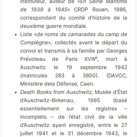
instituteur, auteur de «
En Seine Maritime
de 1939 à 1945
» CRDP Rouen, 1986,
correspondant du comité d’histoire de la
deuxième guerre mondiale.
Liste «
de noms de camarades du camp de
Compiègne
», collectés avant le départ du
convoi et transmis à sa famille par Georges
è
Prévoteau de Paris XVIII
, mort à
Auschwitz le 19 septembre 1942
(matricules 283 à 3800). (DAVCC,
Ministère dela Défense, Caen.
Death Books from Auschwitz
, Musée d’État
d’Auschwitz-Birkenau, 1995 (basé
essentiellement sur les registres –
incomplets – de l’état civil de la ville
d’Auschwitz ayant enregistré, entre le 27
juillet 1941 et le 31 décembre 1943, le