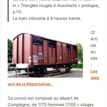
In «
Triangles rouges à Auschwitz
» prologue,
p.11).
Le train s’ébranle à 9 heures trente.
Cf
Arti
cle
du
site
:
Les
wag
ons de la Déportation.
Ce convoi est composé au départ de
Compiègne, de 1175 hommes (1100 « otages