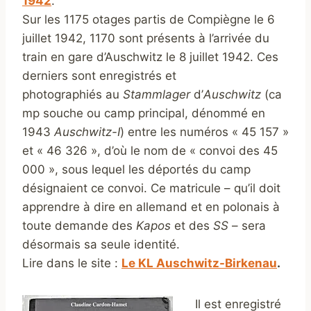
1942
.
Sur les 1175 otages partis de Compiègne le 6
juillet 1942, 1170 sont présents à l’arrivée du
train en gare d’Auschwitz le 8 juillet 1942. Ces
derniers sont enregistrés et
photographiés au
Stammlager
d’
Auschwitz
(ca
mp souche ou camp principal, dénommé en
1943
Auschwitz-I
) entre les numéros « 45 157 »
et « 46 326 », d’où le nom de « convoi des 45
000 », sous lequel les déportés du camp
désignaient ce convoi. Ce matricule – qu’il doit
apprendre à dire en allemand et en polonais à
toute demande des
Kapos
et des
SS
– sera
désormais sa seule identité.
Lire dans le site :
Le KL Auschwitz-Birkenau
.
Il est enregistré