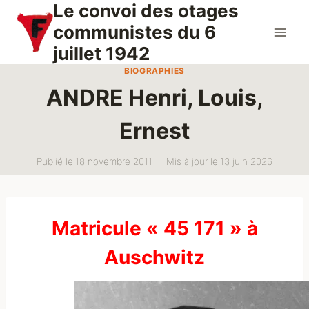
Le convoi des otages
Aller
au
communistes du 6
contenu
juillet 1942
BIOGRAPHIES
ANDRE Henri, Louis,
Ernest
Publié le
18 novembre 2011
Mis à jour le
13 juin 2026
Matricule « 45 171 » à
Auschwitz