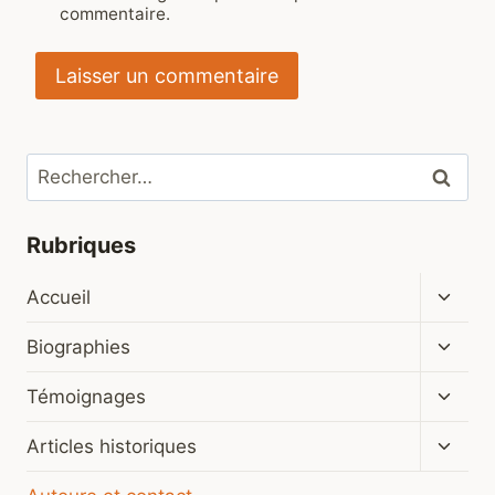
commentaire.
Rechercher :
Rubriques
Ouvrir
Accueil
le
menu
Ouvrir
Biographies
enfan
le
menu
Ouvrir
Témoignages
enfan
le
menu
Ouvrir
Articles historiques
enfan
le
menu