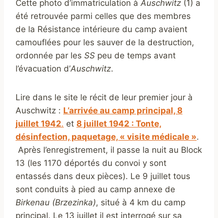
Cette photo d’immatriculation à
Auschwitz
(1) a
été retrouvée parmi celles que des membres
de la Résistance intérieure du camp avaient
camouflées pour les sauver de la destruction,
ordonnée par les
SS
peu de temps avant
l’évacuation d’
Auschwitz
.
Lire dans le site le récit de leur premier jour à
Auschwitz :
L’arrivée au camp principal, 8
juillet 1942
.
et
8 juillet 1942 : Tonte,
désinfection, paquetage, « visite médicale »
.
Après l’enregistrement, il passe la nuit au Block
13 (les 1170 déportés du convoi y sont
entassés dans deux pièces). Le 9 juillet tous
sont conduits à pied au camp annexe de
Birkenau (Brzezinka)
, situé à 4 km du camp
principal. Le 13 juillet il est interrogé sur sa