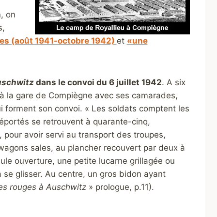
, on
s,
ges (août 1941-octobre 1942)
et
«une
uschwitz
dans le convoi du 6 juillet 1942
. A six
de à la gare de Compiègne avec ses camarades,
forment son convoi. « Les soldats comptent les
éportés se retrouvent à quarante-cinq,
pour avoir servi au transport des troupes,
 wagons sales, au plancher recouvert par deux à
ule ouverture, une petite lucarne grillagée ou
 se glisser. Au centre, un gros bidon ayant
les rouges à Auschwitz
» prologue, p.11).