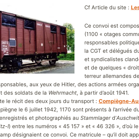
Cf Article du site :
Les
Ce convoi est compo
(1100 « otages commu
responsables politiqu
la CGT et délégués du
et syndicalistes cland
et de quelques « droi
terreur allemandes d
ponsables, aux yeux de Hitler, des actions armées orga
et des soldats de la
Wehrmacht
, à partir d’août 1941.
ite le récit des deux jours du transport :
Compiègne-Ausc
iègne le 6 juillet 1942, 1170 sont présents à l’arrivée du
 enregistrés et photographiés au
Stammlager
d’
Auschwi
tz-I
) entre les numéros « 45 157 » et « 46 326 », d’où l
mp désignaient ce convoi. Ce matricule – qu’il doit app