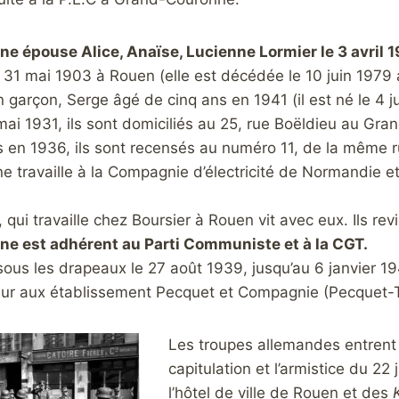
ne épouse Alice, Anaïse, Lucienne Lormier le 3 avril 1
e 31 mai 1903 à Rouen (elle est décédée le 10 juin 1979 a
 garçon, Serge âgé de cinq ans en 1941 (il est né le 4 j
mai 1931, ils sont domiciliés au 25, rue Boëldieu au Gran
is en 1936, ils sont recensés au numéro 11, de la même r
ne travaille à la Compagnie d’électricité de Normandie
 qui travaille chez Boursier à Rouen vit avec eux. Ils rev
ne est adhérent au Parti Communiste et à la CGT.
 sous les drapeaux le 27 août 1939, jusqu’au 6 janvier 194
r aux établissement Pecquet et Compagnie (Pecquet-
Les troupes allemandes entrent
capitulation et l’armistice du 22 
l’hôtel de ville de Rouen et des