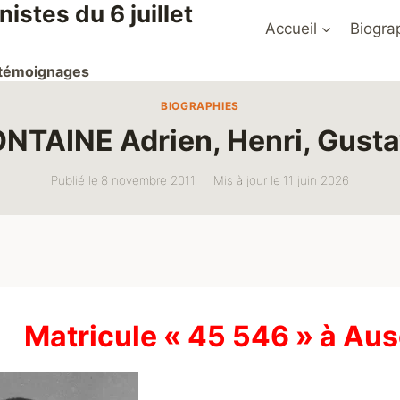
stes du 6 juillet
Accueil
Biogra
t témoignages
BIOGRAPHIES
NTAINE Adrien, Henri, Gust
Publié le
8 novembre 2011
Mis à jour le
11 juin 2026
Matricule « 45 546 » à Au