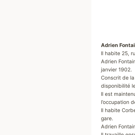
Adrien Fonta
Il habite 25, 
Adrien Fontain
janvier 1902.
Conscrit de la
disponibilité l
Il est mainten
l’occupation d
Il habite Corb
gare.
Adrien Fontain
Il travaille e