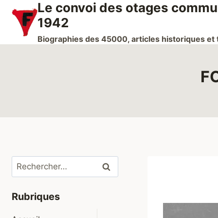
Le convoi des otages communi
Aller
au
1942
contenu
Biographies des 45000, articles historiques e
FO
Rechercher :
Rubriques
Ouvrir/fermer