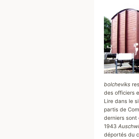
bolcheviks
res
des officiers 
Lire dans le s
partis de Comp
derniers sont
1943
Auschwi
déportés du ca