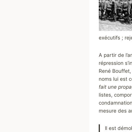
exécutifs ; re
A partir de l’
répression s’i
René Bouffet,
noms lui est 
fait une prop
listes, comport
condamnations
mesure des ar
Il est démo