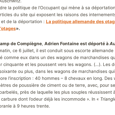
Auschwitz
.
re la politique de l’Occupant qui mène à sa déportation
articles du site qui exposent les raisons des internement
 et de la déportation :
La politique allemande des ota
d’otages
».
 camp de Compiègne
,
Adrien Fontaine
est déporté à
A
atin, ce 6 juillet, il est conduit sous escorte alleman
sé comme eux dans un des wagons de marchandises qui 
cinquante et les poussent vers les wagons. (…). Les d
soixante ou plus, dans les wagons de marchandises qui, 
ore l’inscription : 40 hommes – 8 chevaux en long. Des
mètres de poussière de ciment ou de terre, avec, pour se
arbelés, près de laquelle les plus souples réussissent à
carbure dont l’odeur déjà les incommode ». In «
Triang
ébranle à 9 heures trente.