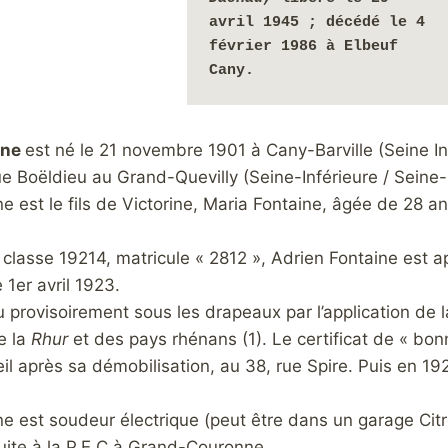
avril 1945 ; décédé le 4 
février 1986 à Elbeuf 
Cany.
ine
est né le 21 novembre 1901 à Cany-Barville (Seine In
rue Boëldieu au Grand-Quevilly (Seine-Inférieure / Sein
e est le fils de Victorine, Maria Fontaine, âgée de 28 ans
 classe 19214, matricule « 2812 », Adrien Fontaine est app
e 1er avril 1923.
u provisoirement sous les drapeaux par l’application de 
e la
Rhur
et des pays rhénans (1). Le certificat de « bonn
eil après sa démobilisation, au 38, rue Spire. Puis en 19
e est soudeur électrique (peut être dans un garage Citr
nsuite à la P.E.C à Grand-Couronne.