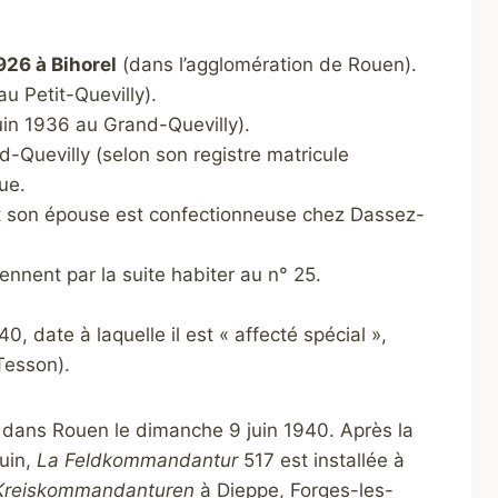
926 à Bihorel
(dans l’agglomération de Rouen).
u Petit-Quevilly).
uin 1936 au Grand-Quevilly).
d-Quevilly (selon son registre matricule
ue.
 et son épouse est confectionneuse chez Dassez-
iennent par la suite habiter au n° 25.
0, date à laquelle il est « affecté spécial »,
Tesson).
 dans Rouen le dimanche 9 juin 1940. Après la
juin,
La Feldkommandantur
517 est installée à
Kreiskommandanturen
à Dieppe, Forges-les-