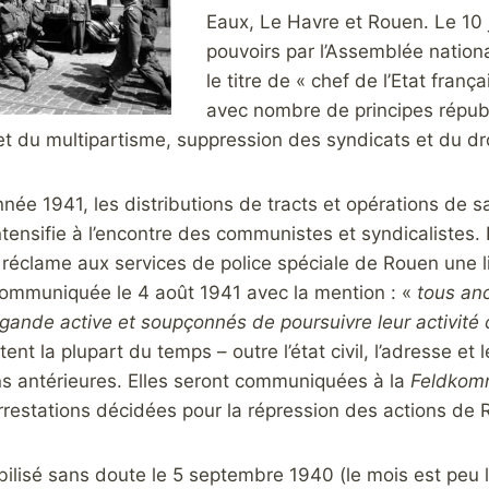
Eaux, Le Havre et Rouen. Le 10 j
pouvoirs par l’Assemblée nationa
le titre de « chef de l’Etat frança
avec nombre de principes républi
jet du multipartisme, suppression des syndicats et du dr
année 1941, les distributions de tracts et opérations de s
ntensifie à l’encontre des communistes et syndicalistes. D
 réclame aux services de police spéciale de Rouen une l
communiquée le 4 août 1941 avec la mention : «
tous anc
agande active et soupçonnés de poursuivre leur activit
ent la plupart du temps – outre l’état civil, l’adresse et 
 antérieures. Elles seront communiquées à la
Feldkom
restations décidées pour la répression des actions de 
bilisé sans doute le 5 septembre 1940 (le mois est peu lis