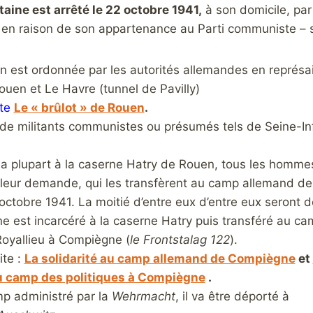
aine est arrêté le 22 octobre 1941,
à son domicile, par 
en raison de son appartenance au Parti communiste – s
n est ordonnée par les autorités allemandes en représai
ouen et Le Havre (tunnel de Pavilly)
te
Le « brûlot » de Rouen
.
e militants communistes ou présumés tels de Seine-Infér
la plupart à la caserne Hatry de Rouen, tous les homme
leur demande, qui les transfèrent au camp allemand de
 octobre 1941. La moitié d’entre eux d’entre eux seront 
ne est incarcéré à la caserne Hatry puis transféré au c
oyallieu à Compiègne (
le Frontstalag 122
).
ite :
La solidarité au camp allemand de Compiègne
et
u camp des politiques à Compiègne
.
p administré par la
Wehrmacht
, il va être déporté à