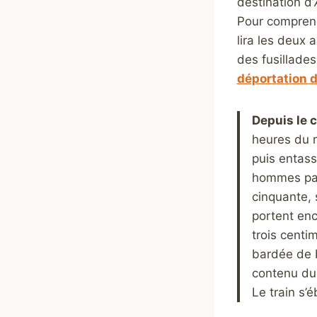
destination d’
Pour comprend
lira les deux 
des fusillades
déportation 
Depuis le
heures du m
puis entas
hommes par 
cinquante, 
portent enc
trois centi
bardée de b
contenu du 
Le train s’