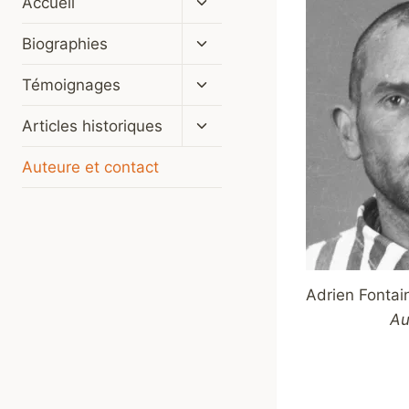
Accueil
le
menu
Ouvrir/fermer
Biographies
enfant
le
menu
Ouvrir/fermer
Témoignages
enfant
le
menu
Ouvrir/fermer
Articles historiques
enfant
le
menu
Auteure et contact
enfant
Adrien Fontain
Au