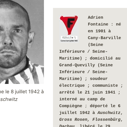
Adrien 
Fontaine : 
né 
en 1901 à 
Cany-Barville 
(Seine 
Inférieure / Seine-
Maritime) ; domicilié au 
Grand-Quevilly (Seine 
Inférieure / Seine-
Maritime) ;
soudeur 
électrique ; communiste ; 
e le 8 juillet 1942 à
arrêté le 21 juin 1941 ;
schwitz
interné 
au camp de 
Compiègne 
; 
déporté le 6 
juillet 1942 à 
Auschwitz
, 
Gross Rosen, Flossenbürg
, 
Dachau, 
libéré le 29 