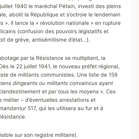
uillet 1940 le maréchal Pétain, investi des pleins
le, abolit la République et s’octroie le lendemain
is ». Il lance la « révolution nationale » en rupture
cains (confusion des pouvoirs législatifs et
oit de grève, antisémitisme d’état…).
abotage par la Résistance se multipliant, la
ès le 22 juillet 1941, le nouveau préfet régional,
iste de militants communistes. Une liste de 159
iens dirigeants ou militants convaincus ayant
é clandestinement et par tous les moyens
». Ces
le métier – d’éventuelles arrestations et
mandantur
517, qui les utilisera au fur et à
Résistance.
ible sur son registre militaire).