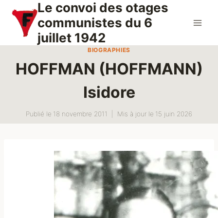
Le convoi des otages
Aller
au
communistes du 6
contenu
juillet 1942
BIOGRAPHIES
HOFFMAN (HOFFMANN)
Isidore
Publié le
18 novembre 2011
Mis à jour le
15 juin 2026