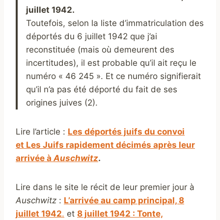
juillet 1942.
Toutefois, selon la liste d’immatriculation des
déportés du 6 juillet 1942 que j’ai
reconstituée (mais où demeurent des
incertitudes), il est probable qu’il ait reçu le
numéro « 46 245 ». Et ce numéro signifierait
qu’il n’a pas été déporté du fait de ses
origines juives (2).
Lire l’article :
Les déportés juifs du c
onvoi
et
Les Juifs rapidement décimés après leur
arrivée à
Auschwitz
.
Lire dans le site le récit de leur premier jour à
Auschwitz
:
L’arrivée au camp principal, 8
juillet 1942
.
et
8 juillet 1942 : Tonte,