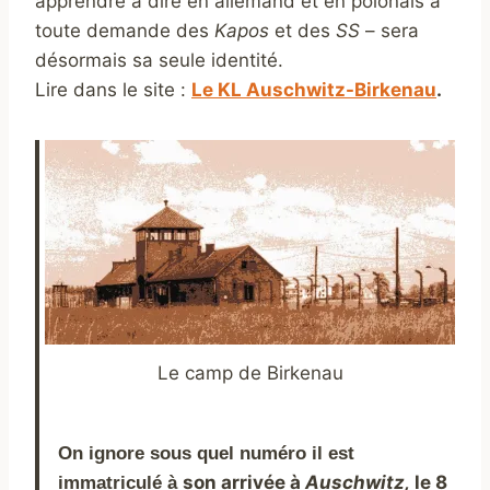
apprendre à dire en allemand et en polonais à
toute demande des
Kapos
et des
SS
– sera
désormais sa seule identité.
Lire dans le site :
Le KL Auschwitz-Birkenau
.
Le camp de Birkenau
On ignore sous quel numéro il est
son arrivée à
Auschwitz,
le 8
immatriculé à