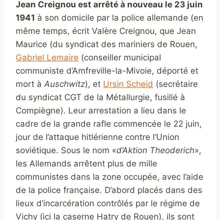
Jean Creignou est arrêté à nouveau le 23 juin
1941
à son domicile par la police allemande (en
même temps, écrit Valère Creignou, que Jean
Maurice (du syndicat des mariniers de Rouen,
Gabriel Lemaire
(conseiller municipal
communiste d’Amfreville-la-Mivoie, déporté et
mort à
Auschwitz
), et
Ursin Scheid
(secrétaire
du syndicat CGT de la Métallurgie, fusillé à
Compiègne). Leur arrestation a lieu dans le
cadre de la grande rafle commencée le 22 juin,
jour de l’attaque hitlérienne contre l’Union
soviétique. Sous le nom «
d’Aktion Theoderich
»,
les Allemands arrêtent plus de mille
communistes dans la zone occupée, avec l’aide
de la police française. D’abord placés dans des
lieux d’incarcération contrôlés par le régime de
Vichy (ici la caserne Hatry de Rouen), ils sont