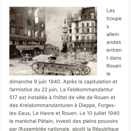
Les
troupe
s
allem
andes
entren
t dans
Rouen
le
dimanche 9 juin 1940. Après la capitulation et
l’armistice du 22 juin, La
Feldkommandantur
517 est installée à l’hôtel de ville de Rouen et
des
Kreiskommandanturen
à Dieppe, Forges-
les-Eaux, Le Havre et Rouen. Le 10 juillet 1940
le maréchal Pétain, investi des pleins pouvoirs
par l’Assemblée nationale, abolit la République