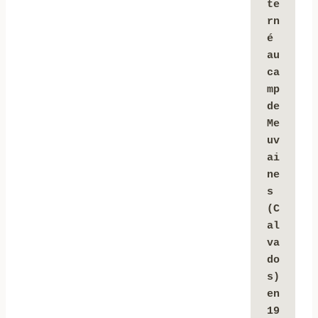
te
rn
é 
au 
ca
mp 
de 
Me
uv
ai
ne
s 
(C
al
va
do
s) 
en 
19