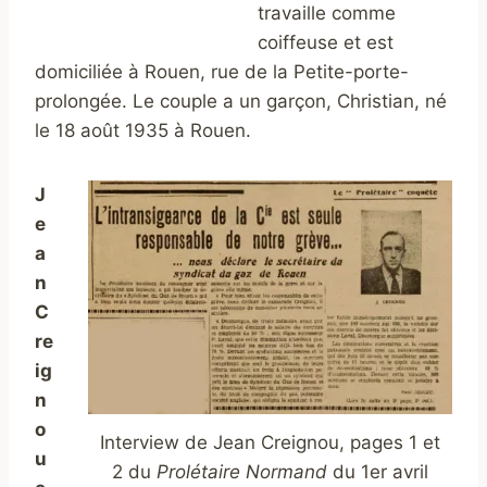
travaille comme
coiffeuse et est
domiciliée à Rouen, rue de la Petite-porte-
prolongée.
Le couple a un garçon, Christian, né
le 18 août 1935 à Rouen.
J
e
a
n
C
re
ig
n
o
Interview de Jean Creignou, pages 1 et
u
2 du
Prolétaire Normand
du 1er avril