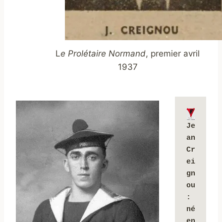
L
e Prolétaire Normand
, premier avril
1937
Je
an 
Cr
ei
gn
ou 
: 
né 
en 