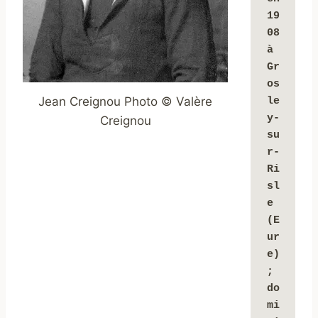
19
08 
à 
Gr
os
Jean Creignou Photo © Valère
le
y-
Creignou
su
r-
Ri
sl
e 
(E
ur
e) 
; 
do
mi