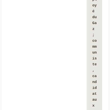
oy
é 
du 
Ga
z 
; 
co
mm
un
is
te
, 
ca
nd
id
at 
au
x 