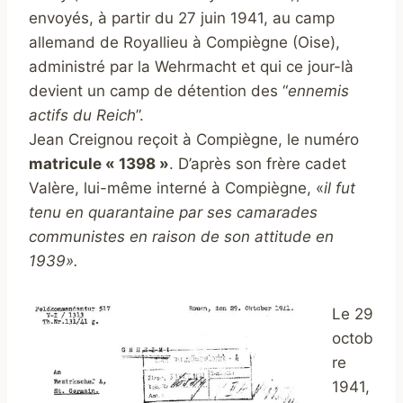
envoyés, à partir du 27 juin 1941, au camp
allemand de Royallieu à Compiègne (Oise),
administré par la Wehrmacht et qui ce jour-là
devient un camp de détention des “
ennemis
actifs du Reich
”.
Jean Creignou reçoit à Compiègne, le numéro
matricule « 1398 »
. D’après son frère cadet
Valère, lui-même interné à Compiègne, «
il fut
tenu en quarantaine par ses camarades
communistes en raison de son attitude en
1939».
Le 29
octob
re
1941,