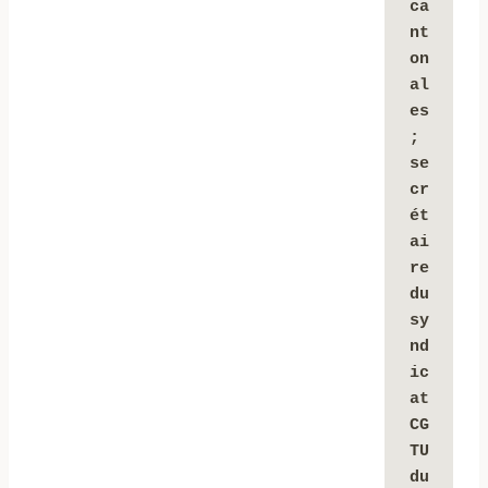
ca
nt
on
al
es 
; 
se
cr
ét
ai
re 
du 
sy
nd
ic
at 
CG
TU 
du 