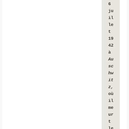
6 
ju
il
le
t 
19
42 
à 
Au
sc
hw
it
z, 
où 
il 
me
ur
t 
le 