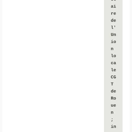
ai
re 
de 
l'
Un
io
n 
lo
ca
le 
CG
T 
de 
Ro
ue
n
;
in