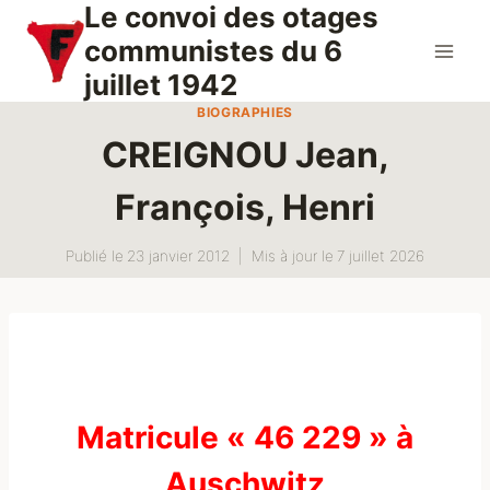
Le convoi des otages
Aller
au
communistes du 6
contenu
juillet 1942
BIOGRAPHIES
CREIGNOU Jean,
François, Henri
Publié le
23 janvier 2012
Mis à jour le
7 juillet 2026
Matricule « 46 229 » à
Auschwitz