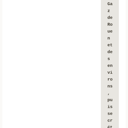
Ga
z 
de 
Ro
ue
n 
et 
de
s 
en
vi
ro
ns
, 
pu
is 
se
cr
ét