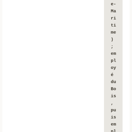
e-
Ma
ri
ti
me
) 
; 
em
pl
oy
é 
du 
Bo
is
, 
pu
is 
em
pl