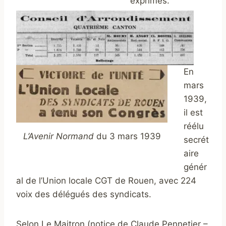
exprimés.
En
mars
1939,
il est
réélu
L’Avenir Normand
du 3 mars 1939
secrét
aire
génér
al de l’Union locale CGT de Rouen, avec 224
voix des délégués des syndicats.
Selon Le Maitron (notice de Claude Pennetier –